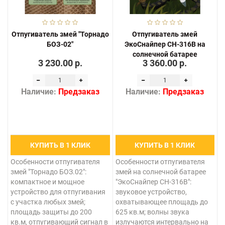
Отпугиватель змей "Торнадо
Отпугиватель змей
БОЗ-02"
ЭкоСнайпер CH-316B на
солнечной батарее
3 230.00 р.
3 360.00 р.
Наличие:
Предзаказ
Наличие:
Предзаказ
КУПИТЬ В 1 КЛИК
КУПИТЬ В 1 КЛИК
Особенности отпугивателя
Особенности отпугивателя
змей "Торнадо БОЗ.02":
змей на солнечной батарее
компактное и мощное
"ЭкоСнайпер CH-316B":
устройство для отпугивания
звуковое устройство,
с участка любых змей;
охватывающее площадь до
площадь защиты до 200
625 кв.м; волны звука
кв.м, отпугивающий сигнал в
излучаются интервально на