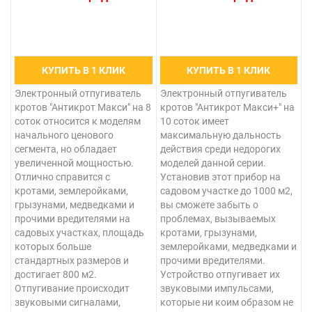
КУПИТЬ В 1 КЛИК
КУПИТЬ В 1 КЛИК
Электронный отпугиватель
Электронный отпугиватель
кротов "Антикрот Макси" на 8
кротов "Антикрот Макси+" на
соток относится к моделям
10 соток имеет
начального ценового
максимальную дальность
сегмента, но обладает
действия среди недорогих
увеличенной мощностью.
моделей данной серии.
Отлично справится с
Установив этот прибор на
кротами, землеройками,
садовом участке до 1000 м2,
грызунами, медведками и
вы сможете забыть о
прочими вредителями на
проблемах, вызываемых
садовых участках, площадь
кротами, грызунами,
которых больше
землеройками, медведками и
стандартных размеров и
прочими вредителями.
достигает 800 м2.
Устройство отпугивает их
Отпугивание происходит
звуковыми импульсами,
звуковыми сигналами,
которые ни коим образом не