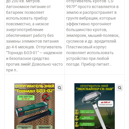
до 200 кв. метров.
отпугиватель кротов "LS-
Автономное питание от
997P" просто вставляется в
батареек позволяет
землю и распространяет в
использовать прибор
грунте вибрации, которые
повсеместно, а низкое
эффективно прогоняют
энергопотребление
большинство кротов,
обеспечивает работу без
землероек, мышей-полевок,
замены элементов питания
сусликов и др. вредителей.
до 4-6 месяцев. Отпугиватель
Пластиковый корпус
"Торнадо БОЗ-01" — надежное
позволяет использовать
и безопасное средство
устройство при любой
против змей! Довольно часто
погоде. Прибор питает..
при п..