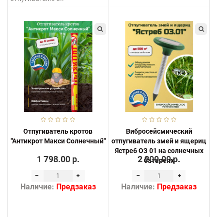
Отпугиватель кротов
Вибросейсмический
"Антикрот Макси Солнечный"
отпугиватель змей и ящериц
Ястреб ОЗ 01 на солнечных
1 798.00 р.
2 200.00 р.
батареях
Наличие:
Предзаказ
Наличие:
Предзаказ