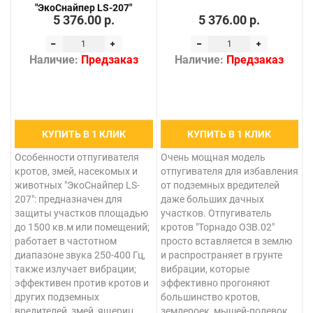
"ЭкоСнайпер LS-207"
5 376.00 р.
5 376.00 р.
Наличие:
Предзаказ
Наличие:
Предзаказ
КУПИТЬ В 1 КЛИК
КУПИТЬ В 1 КЛИК
Особенности отпугивателя
Очень мощная модель
кротов, змей, насекомых и
отпугивателя для избавления
животных "ЭкоСнайпер LS-
от подземных вредителей
207": предназначен для
даже больших дачных
защиты участков площадью
участков. Отпугиватель
до 1500 кв.м или помещений;
кротов "Торнадо ОЗВ.02"
работает в частотном
просто вставляется в землю
диапазоне звука 250-400 Гц,
и распространяет в грунте
также излучает вибрации;
вибрации, которые
эффективен против кротов и
эффективно прогоняют
других подземных
большинство кротов,
вредителей, змей, ящериц,
землероек, мышей-полевок,