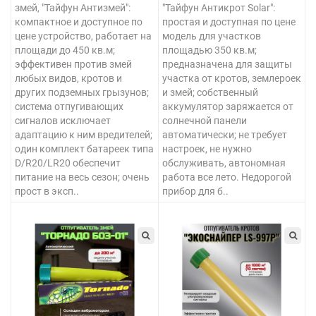
змей, "Тайфун Антизмей":
"Тайфун Антикрот Solar":
компактное и доступное по
простая и доступная по цене
цене устройство, работает на
модель для участков
площади до 450 кв.м;
площадью 350 кв.м;
эффективен против змей
предназначена для защиты
любых видов, кротов и
участка от кротов, землероек
других подземных грызунов;
и змей; собственный
система отпугивающих
аккумулятор заряжается от
сигналов исключает
солнечной панели
адаптацию к ним вредителей;
автоматически; не требует
один комплект батареек типа
настроек, не нужно
D/R20/LR20 обеспечит
обслуживать, автономная
питание на весь сезон; очень
работа все лето. Недорогой
прост в эксп..
прибор для б..