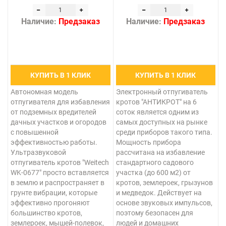
Наличие:
Предзаказ
Наличие:
Предзаказ
КУПИТЬ В 1 КЛИК
КУПИТЬ В 1 КЛИК
Автономная модель
Электронный отпугиватель
отпугивателя для избавления
кротов "АНТИКРОТ" на 6
от подземных вредителей
соток является одним из
дачных участков и огородов
самых доступных на рынке
с повышенной
среди приборов такого типа.
эффективностью работы.
Мощность прибора
Ультразвуковой
рассчитана на избавление
отпугиватель кротов "Weitech
стандартного садового
WK-0677" просто вставляется
участка (до 600 м2) от
в землю и распространяет в
кротов, землероек, грызунов
грунте вибрации, которые
и медведок. Действует на
эффективно прогоняют
основе звуковых импульсов,
большинство кротов,
поэтому безопасен для
землероек, мышей-полевок,
людей и домашних