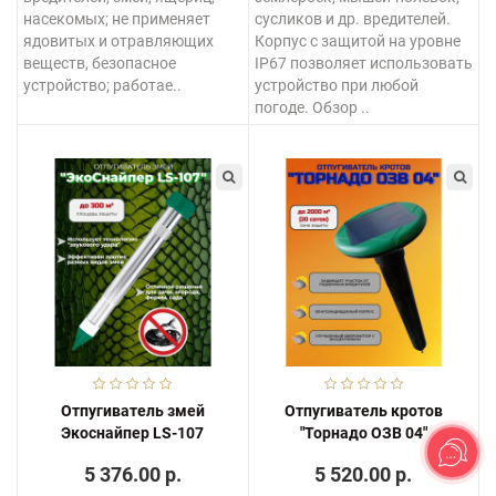
насекомых; не применяет
сусликов и др. вредителей.
ядовитых и отравляющих
Корпус с защитой на уровне
веществ, безопасное
IP67 позволяет использовать
устройство; работае..
устройство при любой
погоде. Обзор ..
Отпугиватель змей
Отпугиватель кротов
Экоснайпер LS-107
"Торнадо ОЗВ 04"
5 376.00 р.
5 520.00 р.