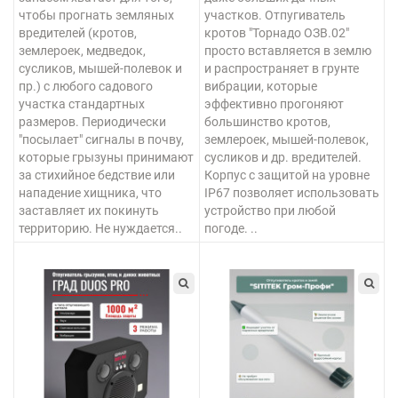
чтобы прогнать земляных
участков. Отпугиватель
вредителей (кротов,
кротов "Торнадо ОЗВ.02"
землероек, медведок,
просто вставляется в землю
сусликов, мышей-полевок и
и распространяет в грунте
пр.) с любого садового
вибрации, которые
участка стандартных
эффективно прогоняют
размеров. Периодически
большинство кротов,
"посылает" сигналы в почву,
землероек, мышей-полевок,
которые грызуны принимают
сусликов и др. вредителей.
за стихийное бедствие или
Корпус с защитой на уровне
нападение хищника, что
IP67 позволяет использовать
заставляет их покинуть
устройство при любой
территорию. Не нуждается..
погоде. ..