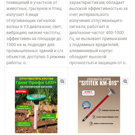
помещений и участков от
характеристикам; обладает
животных, грызунов и птиц;
высокой эффективностью за
излучает 4 вида
счет интервального
отпугивающих сигналов:
излучения отпугивающего
волны в УЗ диапазоне, свет,
сигнала; работает в
вибрацию, низкие частоты;
диапазоне частот 400-1000
эффективен на площади до
Гц, не вызывает привыкания
1000 кв.м, подходит для
у подземных вредителей;
промышленных зданий и с/х
алюминиевый корпус
объектов; доступно 3 режима
обладает высокой
работы: о..
прочностью и защищен от о..