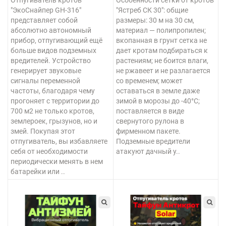
"ЭкоСнайпер GH-316"
"Ястреб СК 30": общие
представляет собой
размеры: 30 м на 30 см,
абсолютно автономный
материал — полипропилен;
прибор, отпугивающий ещё
вкопанная в грунт сетка не
больше видов подземных
дает кротам подбираться к
вредителей. Устройство
растениям; не боится влаги,
генерирует звуковые
не ржавеет и не разлагается
сигналы переменной
со временем; может
частоты, благодаря чему
оставаться в земле даже
прогоняет с территории до
зимой в морозы до -40°С;
700 м2 не только кротов,
поставляется в виде
землероек, грызунов, но и
свернутого рулона в
змей. Покупая этот
фирменном пакете.
отпугиватель, вы избавляете
Подземные вредители
себя от необходимости
атакуют дачный у..
периодически менять в нем
батарейки или ..