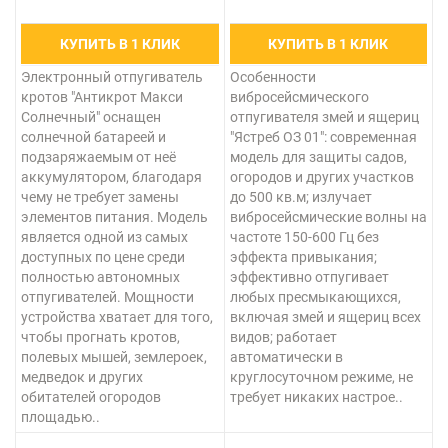
КУПИТЬ В 1 КЛИК
КУПИТЬ В 1 КЛИК
Электронный отпугиватель
Особенности
кротов "Антикрот Макси
вибросейсмического
Солнечный" оснащен
отпугивателя змей и ящериц
солнечной батареей и
"Ястреб ОЗ 01": современная
подзаряжаемым от неё
модель для защиты садов,
аккумулятором, благодаря
огородов и других участков
чему не требует замены
до 500 кв.м; излучает
элементов питания. Модель
вибросейсмические волны на
является одной из самых
частоте 150-600 Гц без
доступных по цене среди
эффекта привыкания;
полностью автономных
эффективно отпугивает
отпугивателей. Мощности
любых пресмыкающихся,
устройства хватает для того,
включая змей и ящериц всех
чтобы прогнать кротов,
видов; работает
полевых мышей, землероек,
автоматически в
медведок и других
круглосуточном режиме, не
обитателей огородов
требует никаких настрое..
площадью..