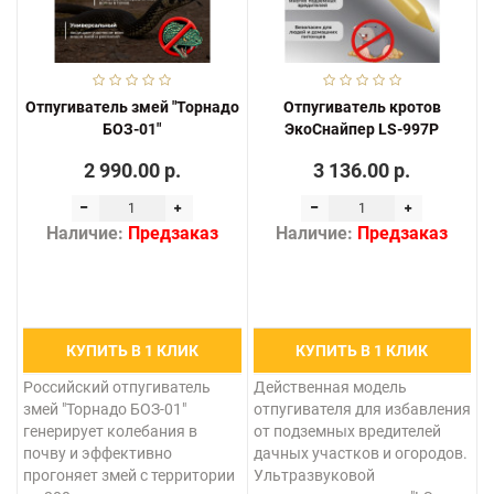
Отпугиватель змей "Торнадо
Отпугиватель кротов
БОЗ-01"
ЭкоСнайпер LS-997P
2 990.00 р.
3 136.00 р.
Наличие:
Предзаказ
Наличие:
Предзаказ
КУПИТЬ В 1 КЛИК
КУПИТЬ В 1 КЛИК
Российский отпугиватель
Действенная модель
змей "Торнадо БОЗ-01"
отпугивателя для избавления
генерирует колебания в
от подземных вредителей
почву и эффективно
дачных участков и огородов.
прогоняет змей с территории
Ультразвуковой