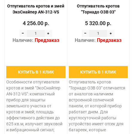
Отпугиватель кротов и змей
Отпугиватель кротов
ЭкоСнайпер AN-312-VS
"Торнадо ОЗВ 03"
4 256.00 р.
5 320.00 р.
Наличие:
Предзаказ
Наличие:
Предзаказ
КУПИТЬ В 1 КЛИК
КУПИТЬ В 1 КЛИК
Особенности отпугивателя
Отпугиватель кротов
кротов и змей "ЭкоСнайпер
"Торнадо ОЗВ 03" отличается
AN-312-VS": компактный
от аналогов наличием
прибор для защиты
встроенной солнечной
земельного участка от
панели, от которой прибор
кротов и змей; площадь
работает днем. Для
эффективного действия до
круглосуточной работы
625 кв.м, излучает звуковой
устройство имеет отсек для
и вибрационный сигнал;
батареек, которые