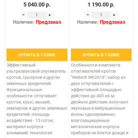
5 040.00 р.
1 190.00 р.
Наличие:
Предзаказ
Наличие:
Предзаказ
КУПИТЬ В 1 КЛИК
КУПИТЬ В 1 КЛИК
Эффективный
Особенности комплекта
ультразвуковой опугиватель
отпугивателей кротов
кротов, грызунов и других
"Weitech WK2018": набор из
земляных вредителей.
двух отпугивателей с
Функциональные
эффективной площадью
особенности: отпугивает
действия до 400 кв.м;
кротов, крыс, мышей,
двойное действие: излучают
землероек и других земляных
звуковые и вибрационные
вредителей; площадь
волны одновременно;
воздействия - 15 соток;
влагозащищенные
материал корпуса -
металлические корпуса
алюминий; технология
приборов не боятся дождя и