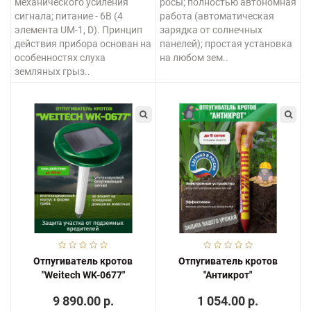
механического усиления
росы; полностью автономная
сигнала; питание - 6В (4
работа (автоматическая
элемента UM-1, D). Принцип
зарядка от солнечных
действия прибора основан на
панелей); простая установка
особенностях слуха
на любом зем..
земляных грыз..
Отпугиватель кротов
Отпугиватель кротов
"Weitech WK-0677"
"Антикрот"
9 890.00 р.
1 054.00 р.