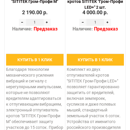
"SITITEK Гром-Профи М"
кротов SITITEK "Гром-Профи
LED+" 2 шт.
2 190.00 р.
4 000.00 р.
Наличие:
Предзаказ
Наличие:
Предзаказ
КУПИТЬ В 1 КЛИК
КУПИТЬ В 1 КЛИК
Благодаря технологии
Комплект из двух
механического усиления
отпугивателей кротов
вибраций и сигналу с
"SITITEK Гром-Профи LED+"
нерегулярными импульсами,
позволяет гарантированно
которые не позволяют
защитить от вредителей,
вредителям адаптироваться
включая землероек,
к отпугивающим вибрациям,
сусликов и даже полевых
электронный отпугиватель
мышей, стандартный
кротов "SITITEK Гром-Профи
земельный участок 6 соток.
М" обеспечивает защиту
Устройства от именитого
участков до 15 соток. Прибор
российского производителя