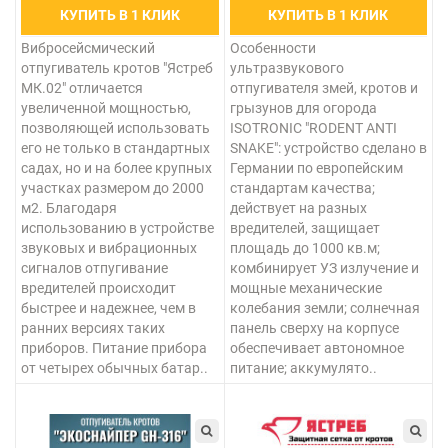
КУПИТЬ В 1 КЛИК
КУПИТЬ В 1 КЛИК
Вибросейсмический
Особенности
отпугиватель кротов "Ястреб
ультразвукового
МК.02" отличается
отпугивателя змей, кротов и
увеличенной мощностью,
грызунов для огорода
позволяющей использовать
ISOTRONIC "RODENT ANTI
его не только в стандартных
SNAKE": устройство сделано в
садах, но и на более крупных
Германии по европейским
участках размером до 2000
стандартам качества;
м2. Благодаря
действует на разных
использованию в устройстве
вредителей, защищает
звуковых и вибрационных
площадь до 1000 кв.м;
сигналов отпугивание
комбинирует УЗ излучение и
вредителей происходит
мощные механические
быстрее и надежнее, чем в
колебания земли; солнечная
ранних версиях таких
панель сверху на корпусе
приборов. Питание прибора
обеспечивает автономное
от четырех обычных батар..
питание; аккумулято..