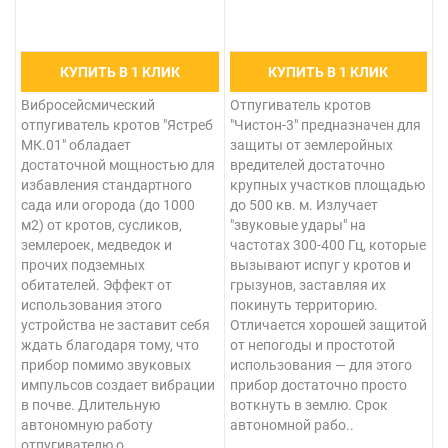
КУПИТЬ В 1 КЛИК
КУПИТЬ В 1 КЛИК
Вибросейсмический
Отпугиватель кротов
отпугиватель кротов "Ястреб
"Чистон-3" предназначен для
МК.01" обладает
защиты от землеройных
достаточной мощностью для
вредителей достаточно
избавления стандартного
крупных участков площадью
сада или огорода (до 1000
до 500 кв. м. Излучает
м2) от кротов, сусликов,
"звуковые удары" на
землероек, медведок и
частотах 300-400 Гц, которые
прочих подземных
вызывают испуг у кротов и
обитателей. Эффект от
грызунов, заставляя их
использования этого
покинуть территорию.
устройства не заставит себя
Отличается хорошей защитой
ждать благодаря тому, что
от непогоды и простотой
прибор помимо звуковых
использования — для этого
импульсов создает вибрации
прибор достаточно просто
в почве. Длительную
воткнуть в землю. Срок
автономную работу
автономной рабо..
отпугивателю о..