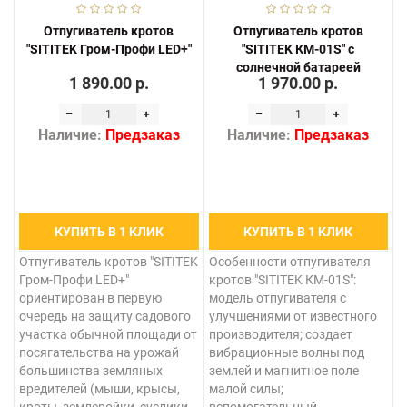
Отпугиватель кротов
Отпугиватель кротов
"SITITEK Гром-Профи LED+"
"SITITEK КМ-01S" с
солнечной батареей
1 890.00 р.
1 970.00 р.
Наличие:
Предзаказ
Наличие:
Предзаказ
КУПИТЬ В 1 КЛИК
КУПИТЬ В 1 КЛИК
Отпугиватель кротов "SITITEK
Особенности отпугивателя
Гром-Профи LED+"
кротов "SITITEK КМ-01S":
ориентирован в первую
модель отпугивателя с
очередь на защиту садового
улучшениями от известного
участка обычной площади от
производителя; создает
посягательства на урожай
вибрационные волны под
большинства земляных
землей и магнитное поле
вредителей (мыши, крысы,
малой силы;
кроты, землеройки, суслики,
вспомогательный