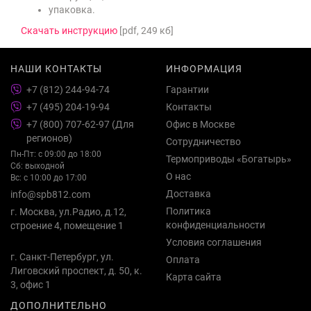
упаковка.
Скачать инструкцию
[pdf, 249 кб]
НАШИ КОНТАКТЫ
ИНФОРМАЦИЯ
+7 (812) 244-94-74
Гарантии
+7 (495) 204-19-94
Контакты
+7 (800) 707-62-97 (Для
Офис в Москве
регионов)
Сотрудничество
Пн-Пт: с 09:00 до 18:00
Термоприводы «Богатырь»
Сб: выходной
О нас
Вс: с 10:00 до 17:00
Доставка
info@spb812.com
Политика
г. Москва, ул.Радио, д.12,
конфиденциальности
строение 4, помещение 1
Условия соглашения
г. Санкт-Петербург, ул.
Оплата
Лиговский проспект, д. 50, к.
Карта сайта
3, офис 1
ДОПОЛНИТЕЛЬНО