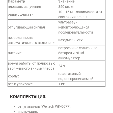
Параметр
Значение
площадь излучения
350 кв. м
10...15 м в зависимости от
радиус действия
состояния почвы
ультразвук
отпугивающий сигнал
неповторяющейся
последовательности
периодичность
каждые 30 сек.
автоматического включения
встроенные солнечные
питание
батареи и Ni-Cd
аккумулятор
время работы от полностью
24 ч
заряженного аккумулятора
пластиковый
корпус
водонепроницаемый
вес в упаковке
1 кг
КОМПЛЕКТАЦИЯ:
отпугиватель "Weitech WK-0677";
инструкция;