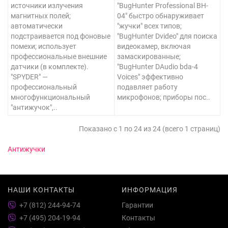
источники излучения
"BugHunter Professional BH-
магнитных полей;
04" быстро обнаруживает
автоматически
"жучки" всех типов;
подстраивается под фоновые
"BugHunter Dvideo" для поиска
помехи; использует
видеокамер, включая
профессиональные внешние
замаскированные;
датчики (в комплекте).
"BugHunter DAudio bda-4
"SPYDER" —
Voices" эффективно
профессиональный
подавляет работу
многофункциональный
микрофонов; приборы пос..
"антижучок",..
Показано с 1 по 24 из 24 (всего 1 страниц)
Антижучки
НАШИ КОНТАКТЫ
ИНФОРМАЦИЯ
+7 (812) 244-94-74
Гарантии
+7 (495) 204-19-94
Контакты