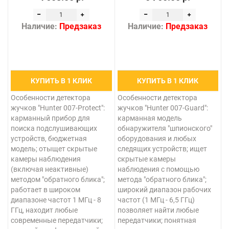
Наличие:
Предзаказ
Наличие:
Предзаказ
КУПИТЬ В 1 КЛИК
КУПИТЬ В 1 КЛИК
Особенности детектора
Особенности детектора
жучков "Hunter 007-Protect":
жучков "Hunter 007-Guard":
карманный прибор для
карманная модель
поиска подслушивающих
обнаружителя "шпионского"
устройств, бюджетная
оборудования и любых
модель; отыщет скрытые
следящих устройств; ищет
камеры наблюдения
скрытые камеры
(включая неактивные)
наблюдения с помощью
методом "обратного блика";
метода "обратного блика";
работает в широком
широкий диапазон рабочих
диапазоне частот 1 МГц - 8
частот (1 МГц - 6,5 ГГц)
ГГц, находит любые
позволяет найти любые
современные передатчики;
передатчики; понятная