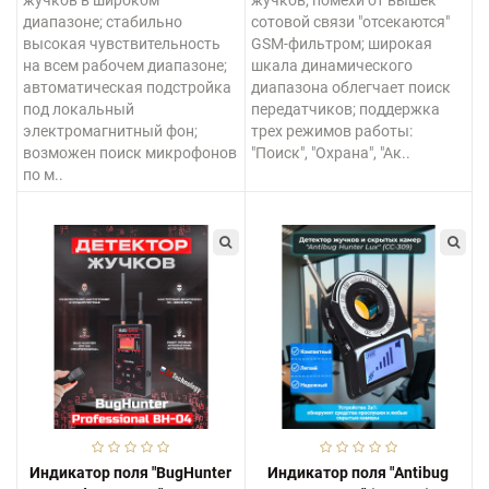
диапазоне; стабильно
сотовой связи "отсекаются"
высокая чувствительность
GSM-фильтром; широкая
на всем рабочем диапазоне;
шкала динамического
автоматическая подстройка
диапазона облегчает поиск
под локальный
передатчиков; поддержка
электромагнитный фон;
трех режимов работы:
возможен поиск микрофонов
"Поиск", "Охрана", "Ак..
по м..
Индикатор поля "BugHunter
Индикатор поля "Antibug