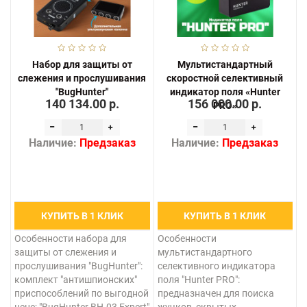
Набор для защиты от
Мультистандартный
слежения и прослушивания
скоростной селективный
"BugHunter"
индикатор поля «Hunter
140 134.00 р.
156 000.00 р.
PRO»
Наличие:
Предзаказ
Наличие:
Предзаказ
КУПИТЬ В 1 КЛИК
КУПИТЬ В 1 КЛИК
Особенности набора для
Особенности
защиты от слежения и
мультистандартного
прослушивания "BugHunter":
селективного индикатора
комплект "антишпионских"
поля "Hunter PRO":
приспособлений по выгодной
предназначен для поиска
цене; "BugHunter BH-03 Expert"
жучков, скрытых