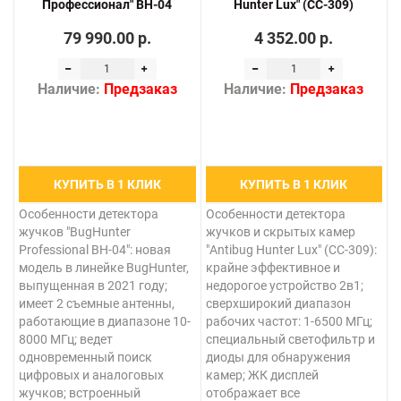
Профессионал" BH-04
Hunter Lux" (CC-309)
79 990.00 р.
4 352.00 р.
Наличие:
Предзаказ
Наличие:
Предзаказ
КУПИТЬ В 1 КЛИК
КУПИТЬ В 1 КЛИК
Особенности детектора
Особенности детектора
жучков "BugHunter
жучков и скрытых камер
Professional BH-04": новая
"Antibug Hunter Lux" (CC-309):
модель в линейке BugHunter,
крайне эффективное и
выпущенная в 2021 году;
недорогое устройство 2в1;
имеет 2 съемные антенны,
сверхширокий диапазон
работающие в диапазоне 10-
рабочих частот: 1-6500 МГц;
8000 МГц; ведет
специальный светофильтр и
одновременный поиск
диоды для обнаружения
цифровых и аналоговых
камер; ЖК дисплей
жучков; встроенный
отображает все