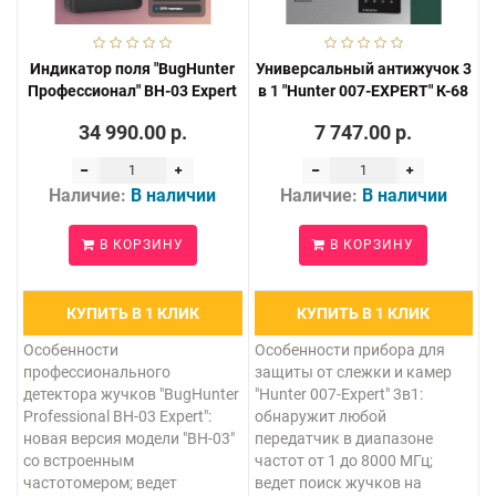
Индикатор поля "BugHunter
Универсальный антижучок 3
Профессионал" BH-03 Expert
в 1 "Hunter 007-EXPERT" К-68
34 990.00 р.
7 747.00 р.
Наличие:
В наличии
Наличие:
В наличии
В КОРЗИНУ
В КОРЗИНУ
КУПИТЬ В 1 КЛИК
КУПИТЬ В 1 КЛИК
Особенности
Особенности прибора для
профессионального
защиты от слежки и камер
детектора жучков "BugHunter
"Hunter 007-Expert" 3в1:
Professional BH-03 Expert":
обнаружит любой
новая версия модели "BH-03"
передатчик в диапазоне
со встроенным
частот от 1 до 8000 МГц;
частотомером; ведет
ведет поиск жучков на