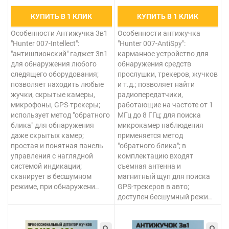
КУПИТЬ В 1 КЛИК
КУПИТЬ В 1 КЛИК
Особенности Антижучка 3в1
Особенности антижучка
"Hunter 007-Intellect":
"Hunter 007-AntiSpy":
"антишпионский" гаджет 3в1
карманное устройство для
для обнаружения любого
обнаружения средств
следящего оборудования;
прослушки, трекеров, жучков
позволяет находить любые
и т.д.; позволяет найти
жучки, скрытые камеры,
радиопередатчики,
микрофоны, GPS-трекеры;
работающие на частоте от 1
использует метод "обратного
МГц до 8 ГГц; для поиска
блика" для обнаружения
микрокамер наблюдения
даже скрытых камер;
применяется метод
простая и понятная панель
"обратного блика"; в
управления с наглядной
комплектацию входят
системой индикации;
съемная антенна и
сканирует в бесшумном
магнитный щуп для поиска
режиме, при обнаружени..
GPS-трекеров в авто;
доступен бесшумный режи..