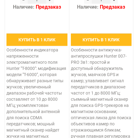
Наличие:
Предзаказ
Наличие:
Предзаказ
КУПИТЬ В 1 КЛИК
КУПИТЬ В 1 КЛИК
Особенности индикатора
Особенности антижучка-
напряженности
антипрослушки Hunter 007-
электромагнитного поля
PRO 3в1: простой и
Hunter "T-8000": модификация
доступный обнаружитель
модели "Т-6000", которая
жучков, маячков GPS и
обнаруживает разные типы
камер; улавливает сигнал
жучков; увеличенный
передатчиков в диапазоне
диапазон рабочей частоты
частот от 1 до 8000 МГц;
составляет от 10 до 8000
съемный магнитный сканер
МГц; укомплектован
для поиска GPS-трекеров на
дополнительной антенной
магнитном основании;
для поиска CDMA
оптическая линза для поиска
передатчиков; мощный
объективов камер по
магнитный сканер найдет
отражающимся бликам;
жучки на магнитных
ручная плавная регулировка