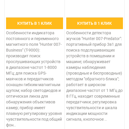
КУПИТЬ В 1 КЛИК
КУПИТЬ В 1 КЛИК
Особенности индикатора
Особенности детектора
постоянного и переменного
жучков "Hunter 007-Predator":
магнитного поля "Hunter 007-
портативный прибор 3в1 для
Business" (Т-9000):
поиска подслушивающих
производит поиск
устройств в помещении и
прослушивающих устройств
машине; обнаруживает
в диапазоне частот 1-8000
камеры наблюдения
МГц; для поиска GPS-
(проводные и беспроводные)
маячков и передатчиков
методом "обратного блика";
оснащен гибким магнитным
работает в широком
щупом; набор светодиодов и
диапазоне частот от 1 МГц до
оптическая линза для
8 ГГц, находит современные
обнаружения объективов
передатчики; регулировка
камер; прибор имеет
чувствительности и шкала
плавную регулировку уровня
индикации мощности
чувствительности под общий
сигнала, кнопочное ..
фон..