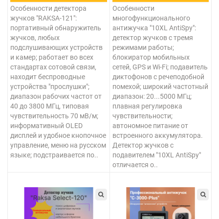
Особенности детектора
Особенности
жучков "RAKSA-121":
многофункционального
портативный обнаружитель
антижучка "10XL AntiSpy":
жучков, любых
детектор жучков с тремя
подслушивающих устройств
режимами работы;
и камер; работает во всех
блокиратор мобильных
стандартах сотовой связи,
сетей, GPS и Wi-Fi; подавитель
находит беспроводные
диктофонов с речеподобной
устройства "прослушки";
помехой; широкий частотный
диапазон рабочих частот от
диапазон: 20...5000 МГц;
40 до 3800 МГц, типовая
плавная регулировка
чувствительность 70 мВ/м;
чувствительности;
информативный OLED
автономное питание от
дисплей и удобное кнопочное
встроенного аккумулятора.
управление, меню на русском
Детектор жучков с
языке; подстраивается по..
подавителем "10XL AntiSpy"
отличается о..