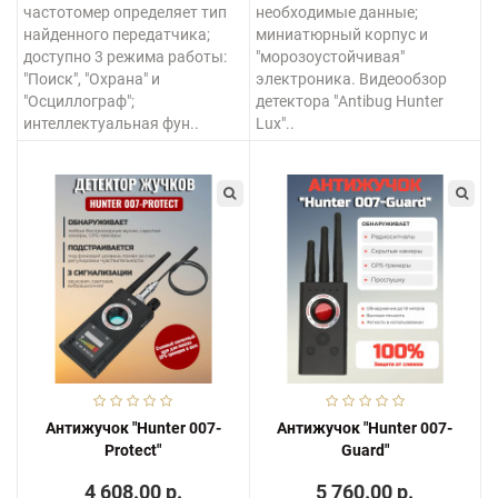
частотомер определяет тип
необходимые данные;
найденного передатчика;
миниатюрный корпус и
доступно 3 режима работы:
"морозоустойчивая"
"Поиск", "Охрана" и
электроника. Видеообзор
"Осциллограф";
детектора "Antibug Hunter
интеллектуальная фун..
Lux"..
Антижучок "Hunter 007-
Антижучок "Hunter 007-
Protect"
Guard"
4 608.00 р.
5 760.00 р.