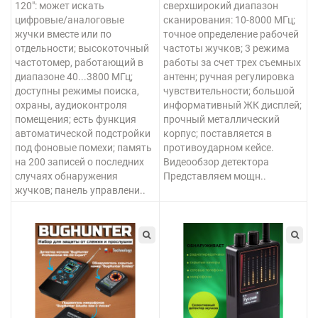
120": может искать
сверхширокий диапазон
цифровые/аналоговые
сканирования: 10-8000 МГц;
жучки вместе или по
точное определение рабочей
отдельности; высокоточный
частоты жучков; 3 режима
частотомер, работающий в
работы за счет трех съемных
диапазоне 40...3800 МГц;
антенн; ручная регулировка
доступны режимы поиска,
чувствительности; большой
охраны, аудиоконтроля
информативный ЖК дисплей;
помещения; есть функция
прочный металлический
автоматической подстройки
корпус; поставляется в
под фоновые помехи; память
противоударном кейсе.
на 200 записей о последних
Видеообзор детектора
случаях обнаружения
Представляем мощн..
жучков; панель управлени..