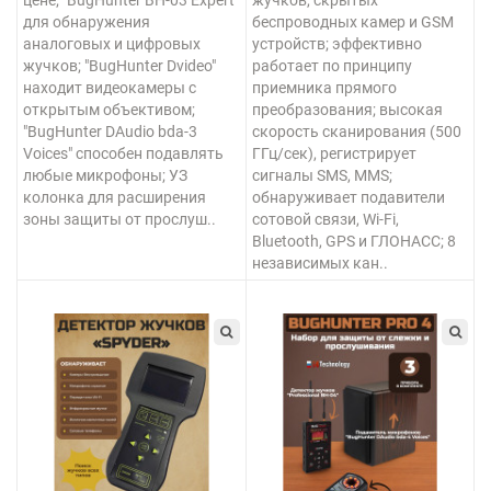
для обнаружения
беспроводных камер и GSM
аналоговых и цифровых
устройств; эффективно
жучков; "BugHunter Dvideo"
работает по принципу
находит видеокамеры с
приемника прямого
открытым объективом;
преобразования; высокая
"BugHunter DAudio bda-3
скорость сканирования (500
Voices" способен подавлять
ГГц/сек), регистрирует
любые микрофоны; УЗ
сигналы SMS, MMS;
колонка для расширения
обнаруживает подавители
зоны защиты от прослуш..
сотовой связи, Wi-Fi,
Bluetooth, GPS и ГЛОНАСС; 8
независимых кан..