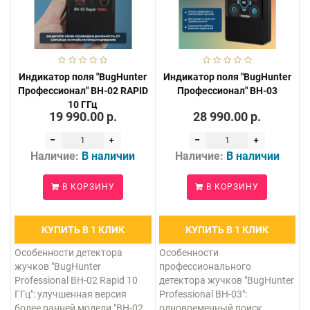
Индикатор поля "BugHunter
Индикатор поля "BugHunter
Профессионал" BH-02 RAPID
Профессионал" BH-03
10 ГГц
19 990.00 р.
28 990.00 р.
Наличие:
В наличии
Наличие:
В наличии
В КОРЗИНУ
В КОРЗИНУ
КУПИТЬ В 1 КЛИК
КУПИТЬ В 1 КЛИК
Особенности детектора
Особенности
жучков "BugHunter
профессионального
Professional BH-02 Rapid 10
детектора жучков "BugHunter
ГГц": улучшенная версия
Professional BH-03":
более ранней модели "BH-02
одновременный поиск