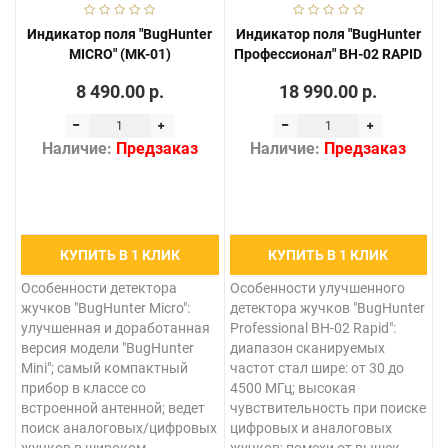
Индикатор поля "BugHunter
Индикатор поля "BugHunter
МICRO" (MK-01)
Профессионал" BH-02 RAPID
8 490.00 р.
18 990.00 р.
Наличие:
Предзаказ
Наличие:
Предзаказ
КУПИТЬ В 1 КЛИК
КУПИТЬ В 1 КЛИК
Особенности детектора
Особенности улучшенного
жучков "BugHunter Micro":
детектора жучков "BugHunter
улучшенная и доработанная
Professional BH-02 Rapid":
версия модели "BugHunter
диапазон сканируемых
Mini"; самый компактный
частот стал шире: от 30 до
прибор в классе со
4500 МГц; высокая
встроенной антенной; ведет
чувствительность при поиске
поиск аналоговых/цифровых
цифровых и аналоговых
жучков в широком
жучков; помехи от вышек