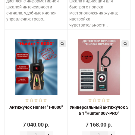
дисплей с информативной
шкала индикации для
шкалой интенсивности
быстрого поиска
сигнала, удобные кнопки
местоположения жучка;
управления; трево..
настройка
чувствительности..
Антижучок Hunter "T-8000"
Универсальный антижучок 5
в 1 "Hunter 007-PRO"
7 040.00 р.
7 168.00 р.