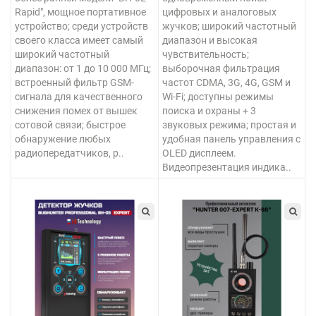
Rapid", мощное портативное
цифровых и аналоговых
устройство; среди устройств
жучков; широкий частотный
своего класса имеет самый
диапазон и высокая
широкий частотный
чувствительность;
диапазон: от 1 до 10 000 МГц;
выборочная фильтрация
встроенный фильтр GSM-
частот CDMA, 3G, 4G, GSM и
сигнала для качественного
Wi-Fi; доступны режимы
снижения помех от вышек
поиска и охраны + 3
сотовой связи; быстрое
звуковых режима; простая и
обнаружение любых
удобная панель управления с
радиопередатчиков, р..
OLED дисплеем.
Видеопрезентация индика..