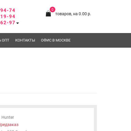
-94-74
0
товаров, на 0.00 р.
-19-94
-62-97
А ОПТ
КОНТАКТЫ
ОФИС В МОСКВЕ
Hunter
редзаказ