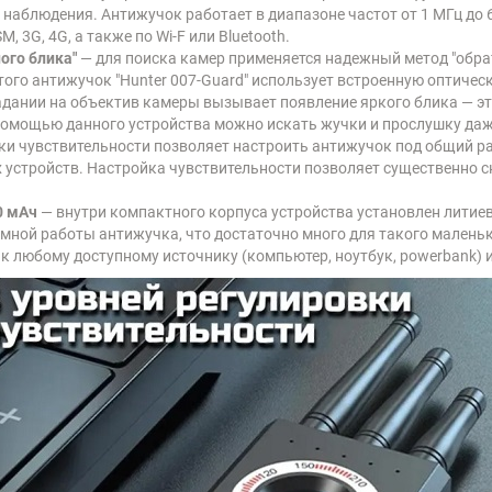
аблюдения. Антижучок работает в диапазоне частот от 1 МГц до 6
 3G, 4G, а также по Wi-F или Bluetooth.
ого блика"
— для поиска камер применяется надежный метод "обрат
го антижучок "Hunter 007-Guard" использует встроенную оптическ
адании на объектив камеры вызывает появление яркого блика — это
помощью данного устройства можно искать жучки и прослушку даже
ки чувствительности позволяет настроить антижучок под общий 
х устройств. Настройка чувствительности позволяет существенно
0 мАч
— внутри компактного корпуса устройства установлен литие
омной работы антижучка, что достаточно много для такого малень
к любому доступному источнику (компьютер, ноутбук, powerbank) и