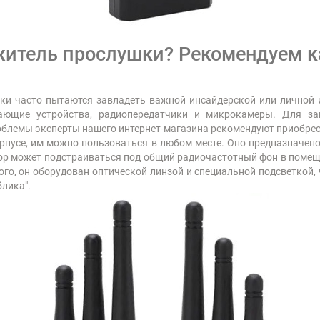
житель прослушки? Рекомендуем к
и часто пытаются завладеть важной инсайдерской или личной и
вающие устройства, радиопередатчики и микрокамеры. Для з
проблемы эксперты нашего интернет-магазина рекомендуют приобрес
орпусе, им можно пользоваться в любом месте. Оно предназначен
ор может подстраиваться под общий радиочастотный фон в поме
ого, он оборудован оптической линзой и специальной подсветкой
лика".