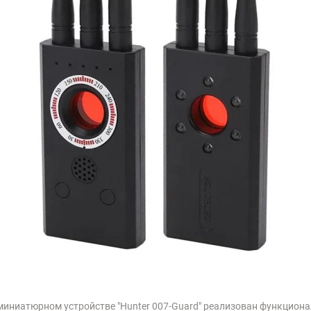
миниатюрном устройстве "Hunter 007-Guard" реализован функциона