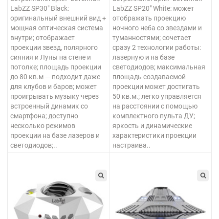
LabZZ SP30" Black:
LabZZ SP20" White: может
оригинальный внешний вид +
отображать проекцию
мощная оптическая система
ночного неба со звездами и
внутри; отображает
туманностями; сочетает
проекции звезд, полярного
сразу 2 технологии работы:
сияния и Луны на стене и
лазерную и на базе
потолке; площадь проекции
светодиодов; максимальная
до 80 кв.м — подходит даже
площадь создаваемой
для клубов и баров; может
проекции может достигать
проигрывать музыку через
50 кв.м.; легко управляется
встроенный динамик со
на расстоянии с помощью
смартфона; доступно
комплектного пульта ДУ;
несколько режимов
яркость и динамические
проекции на базе лазеров и
характеристики проекции
светодиодов;..
настраива..