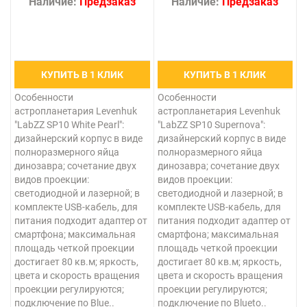
Наличие:
Предзаказ
Наличие:
Предзаказ
КУПИТЬ В 1 КЛИК
КУПИТЬ В 1 КЛИК
Особенности
Особенности
астропланетария Levenhuk
астропланетария Levenhuk
"LabZZ SP10 White Pearl":
"LabZZ SP10 Supernova":
дизайнерский корпус в виде
дизайнерский корпус в виде
полноразмерного яйца
полноразмерного яйца
динозавра; сочетание двух
динозавра; сочетание двух
видов проекции:
видов проекции:
светодиодной и лазерной; в
светодиодной и лазерной; в
комплекте USB-кабель, для
комплекте USB-кабель, для
питания подходит адаптер от
питания подходит адаптер от
смартфона; максимальная
смартфона; максимальная
площадь четкой проекции
площадь четкой проекции
достигает 80 кв.м; яркость,
достигает 80 кв.м; яркость,
цвета и скорость вращения
цвета и скорость вращения
проекции регулируются;
проекции регулируются;
подключение по Blue..
подключение по Blueto..