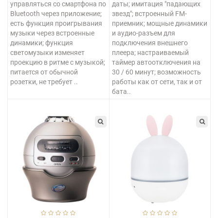
управляться со смартфона по
даты; имитация "падающих
Bluetooth через приложение;
звезд"; встроенный FM-
есть функция проигрывания
приемник; мощные динамики
музыки через встроенные
и аудио-разъем для
динамики; функция
подключения внешнего
светомузыки изменяет
плеера; настраиваемый
проекцию в ритме с музыкой;
таймер автоотключения на
питается от обычной
30 / 60 минут; возможность
розетки, не требует ..
работы как от сети, так и от
бата..