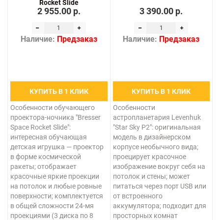
Rocket Slide
2 955.00 р.
3 390.00 р.
Наличие:
Предзаказ
Наличие:
Предзаказ
КУПИТЬ В 1 КЛИК
КУПИТЬ В 1 КЛИК
Особенности обучающего
Особенности
проектора-ночника "Bresser
астропланетария Levenhuk
Space Rocket Slide":
"Star Sky P2": оригинальная
интересная обучающая
модель в дизайнерском
детская игрушка — проектор
корпусе необычного вида;
в форме космической
проецирует красочное
ракеты; отображает
изображение вокруг себя на
красочные яркие проекции
потолок и стены; может
на потолок и любые ровные
питаться через порт USB или
поверхности; комплектуется
от встроенного
в общей сложности 24-мя
аккумулятора; подходит для
проекциями (3 диска по 8
просторных комнат