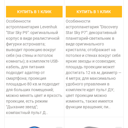
КУПИТЬ В 1 КЛИК
КУПИТЬ В 1 КЛИК
Особенности
Особенности
астропланетария Levenhuk
астропланетария "Discovery
"Star Sky P9": оригинальный
Star Sky P7": декоративный
корпус в виде реалистичной
планетарий-светильник в
фигурки астронавта;
виде оригинального
выводит проекцию вокруг
кристалла; отображает на
себя (на стены и потолок
потолке и стенах вокруг себя
комнаты); в комплекте USB-
яркие звезды и созвездия;
кабель, для питания
площадь проекции может
подходит адаптер от
достигать 12 кв.м, диаметр —
смартфона; проекция
4 метра; для максимально
площадью 80 кв.м подходит
удобного управления в
для больших помещений;
комплекте идет пульт ДУ;
можно менять цвет и яркость
цвет проекции можно
проекции, есть режим
изменять, также имеется
"Дыхание звезд";
функции вращения; пи..
компактный пульт Д..