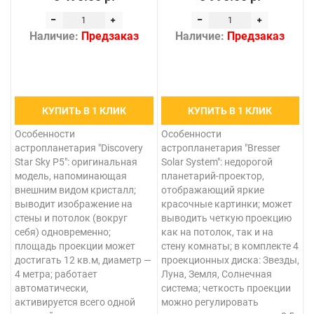
Наличие:
Предзаказ
Наличие:
Предзаказ
КУПИТЬ В 1 КЛИК
КУПИТЬ В 1 КЛИК
Особенности
Особенности
астропланетария "Discovery
астропланетария "Bresser
Star Sky P5": оригинальная
Solar System": недорогой
модель, напоминающая
планетарий-проектор,
внешним видом кристалл;
отображающий яркие
выводит изображение на
красочные картинки; может
стены и потолок (вокруг
выводить четкую проекцию
себя) одновременно;
как на потолок, так и на
площадь проекции может
стену комнаты; в комплекте 4
достигать 12 кв.м, диаметр —
проекционных диска: Звезды,
4 метра; работает
Луна, Земля, Солнечная
автоматически,
система; четкость проекции
активируется всего одной
можно регулировать