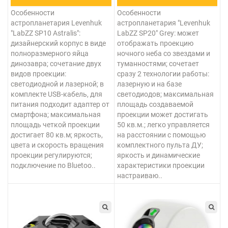
Особенности
Особенности
астропланетария Levenhuk
астропланетария "Levenhuk
"LabZZ SP10 Astralis":
LabZZ SP20" Grey: может
дизайнерский корпус в виде
отображать проекцию
полноразмерного яйца
ночного неба со звездами и
динозавра; сочетание двух
туманностями; сочетает
видов проекции:
сразу 2 технологии работы:
светодиодной и лазерной; в
лазерную и на базе
комплекте USB-кабель, для
светодиодов; максимальная
питания подходит адаптер от
площадь создаваемой
смартфона; максимальная
проекции может достигать
площадь четкой проекции
50 кв.м.; легко управляется
достигает 80 кв.м; яркость,
на расстоянии с помощью
цвета и скорость вращения
комплектного пульта ДУ;
проекции регулируются;
яркость и динамические
подключение по Bluetoo..
характеристики проекции
настраиваю..