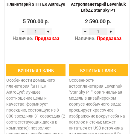
Планетарий SITITEK AstroEye
Астропланетарий Levenhuk
LabZZ Star Sky P1
5 700.00 р.
2 590.00 р.
Наличие:
Предзаказ
Наличие:
Предзаказ
КУПИТЬ В 1 КЛИК
КУПИТЬ В 1 КЛИК
Особенности домашнего
Особенности
планетария "SITITEK
астропланетария Levenhuk
AstroEye": лучшее
"Star Sky P1": оригинальная
соотношение цены и
модель в дизайнерском
качества; формирует
корпусе необычного вида;
проекцию, состоящую из 8
проецирует красочное
000 звезд или 31 созвездия (2
изображение вокруг себя на
соответствующих диска в
потолок и стены; может
комплекте); позволяет
питаться от USB источника
направлять изображение не
или сетевого адаптера 5 В;