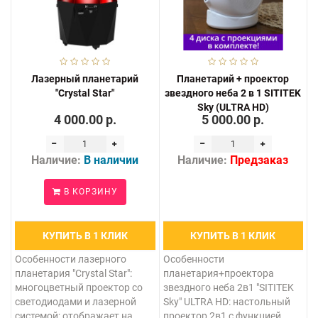
Лазерный планетарий
Планетарий + проектор
"Crystal Star"
звездного неба 2 в 1 SITITEK
Sky (ULTRA HD)
4 000.00 р.
5 000.00 р.
Наличие:
В наличии
Наличие:
Предзаказ
В КОРЗИНУ
КУПИТЬ В 1 КЛИК
КУПИТЬ В 1 КЛИК
Особенности лазерного
Особенности
планетария "Crystal Star":
планетария+проектора
многоцветный проектор со
звездного неба 2в1 "SITITEK
светодиодами и лазерной
Sky" ULTRA HD: настольный
системой; отображает на
проектор 2в1 с функцией