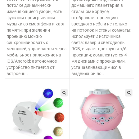
потолке динамически
домашнего планетария в
изменяющиеся узоры; есть
стильном корпусе;
функция проигрывания
отображает проекцию
музыки со смартфона и карт
звездного неба и не только
памяти; при желании
на потолок и стены комнаты;
проекцию можно
использует 2 источника
синхронизировать с
света: лазер и светодиоды
мелодией; управляется через
RGB, выдает цветную и ч/б
мобильное приложение на
проекции; комплектуется 4-
iOS/Android; автономное
мя дисками с проекциями,
устройство питается от
устанавливающимися в
встроенн..
выдвижной ло..