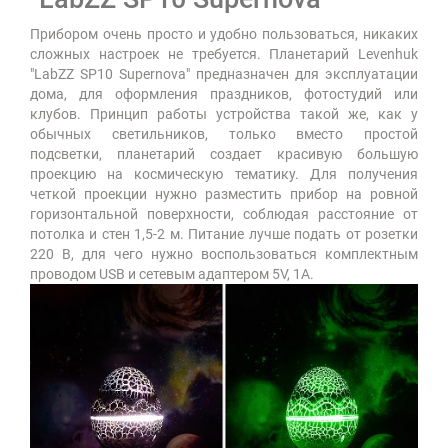
Прибором очень просто и удобно пользоваться, никаких
сложных настроек не требуется. Планетарий Levenhuk
"LabZZ SP10 Supernova" предназначен для эксплуатации
дома, для оформления праздников, фотостудий или
клубов. Принцип работы устройства такой же, как у
обычных светильников, только вместо простой
подсветки, планетарий создает красивую большую
проекцию на космическую тематику. Для получения
четкой проекции нужно разместить прибор на ровной
горизонтальной поверхности, соблюдая расстояние от
потолка и стен 1,5-2 м. Питание лучше подать от розетки
220 В, для чего нужно воспользоваться комплектным
проводом USB и сетевым адаптером 5V, 1A.