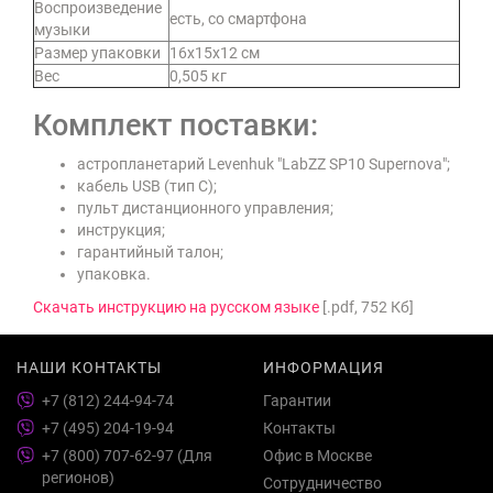
Воспроизведение
есть, со смартфона
музыки
Размер упаковки
16х15х12 см
Вес
0,505 кг
Комплект поставки:
астропланетарий Levenhuk "LabZZ SP10 Supernova";
кабель USB (тип С);
пульт дистанционного управления;
инструкция;
гарантийный талон;
упаковка.
Скачать инструкцию на русском языке
[.pdf, 752 Кб]
НАШИ КОНТАКТЫ
ИНФОРМАЦИЯ
+7 (812) 244-94-74
Гарантии
+7 (495) 204-19-94
Контакты
+7 (800) 707-62-97 (Для
Офис в Москве
регионов)
Сотрудничество