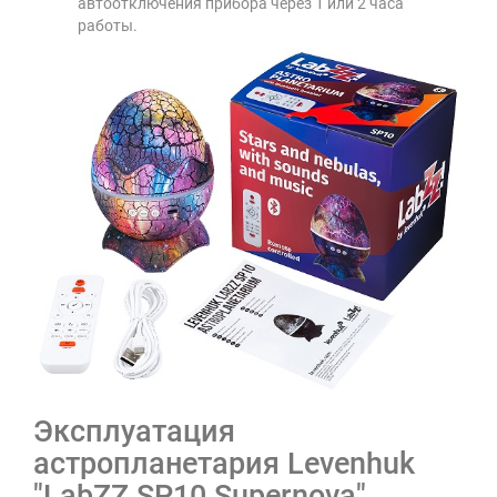
автоотключения прибора через 1 или 2 часа
работы.
Эксплуатация
астропланетария Levenhuk
"LabZZ SP10 Supernova"