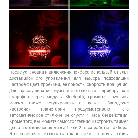
После установки и включения прибора используйте пульт
дистанционного управления для выбора подходящих
настроек: цвет проекции, ее яркость, скорость вращения.
Для прослушивания музыки подключите к прибору ваш
смартфон через модуль Bluetooth, громкость музыки
можно также регулировать с пульта. Заводские
настройки планетария предусматривают его
автоматическое отключение спустя 4 часа бездействия.
Кроме того, вы можете самостоятельно настроить таймер
для автоотключения через 1 или 2 часа работы прибора.
Это позволяет включать планетарий на ночь, чтобы