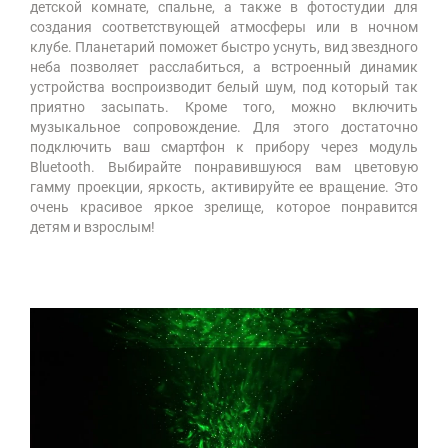
детской комнате, спальне, а также в фотостудии для
создания соответствующей атмосферы или в ночном
клубе. Планетарий поможет быстро уснуть, вид звездного
неба позволяет расслабиться, а встроенный динамик
устройства воспроизводит белый шум, под который так
приятно засыпать. Кроме того, можно включить
музыкальное сопровождение. Для этого достаточно
подключить ваш смартфон к прибору через модуль
Bluetooth. Выбирайте понравившуюся вам цветовую
гамму проекции, яркость, активируйте ее вращение. Это
очень красивое яркое зрелище, которое понравится
детям и взрослым!