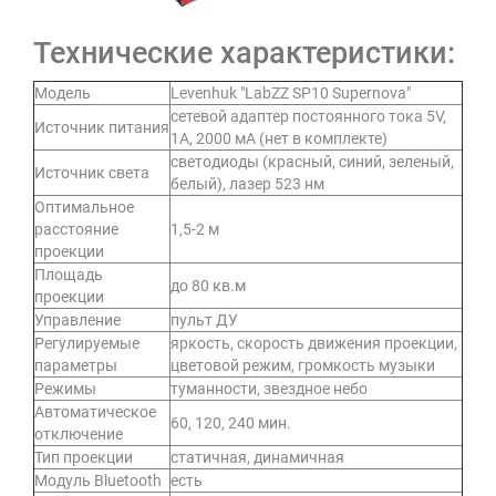
Технические характеристики:
Модель
Levenhuk "LabZZ SP10 Supernova"
сетевой адаптер постоянного тока 5V,
Источник питания
1A, 2000 мА (нет в комплекте)
светодиоды (красный, синий, зеленый,
Источник света
белый), лазер 523 нм
Оптимальное
расстояние
1,5-2 м
проекции
Площадь
до 80 кв.м
проекции
Управление
пульт ДУ
Регулируемые
яркость, скорость движения проекции,
параметры
цветовой режим, громкость музыки
Режимы
туманности, звездное небо
Автоматическое
60, 120, 240 мин.
отключение
Тип проекции
статичная, динамичная
Модуль Bluetooth
есть