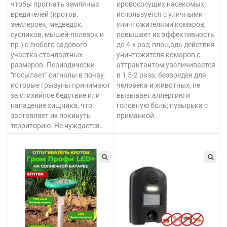
чтобы прогнать земляных
кровососущих насекомых;
вредителей (кротов,
используется с уличными
землероек, медведок,
уничтожителями комаров,
сусликов, мышей-полевок и
повышает их эффективность
пр.) с любого садового
до 4-х раз; площадь действия
участка стандартных
уничтожителя комаров с
размеров. Периодически
аттрактантом увеличивается
"посылает" сигналы в почву,
в 1,5-2 раза; безвреден для
которые грызуны принимают
человека и животных, не
за стихийное бедствие или
вызывает аллергию и
нападение хищника, что
головную боль; пузырька с
заставляет их покинуть
приманкой..
территорию. Не нуждается..