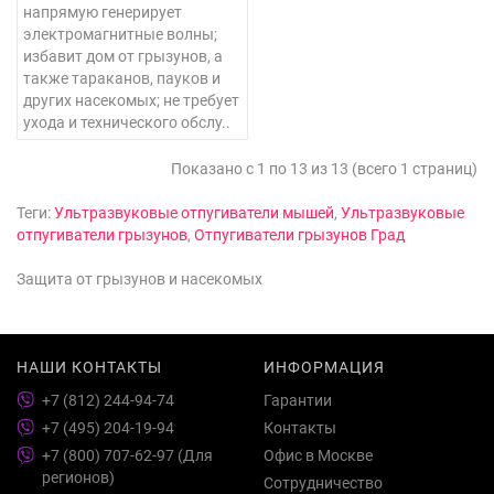
напрямую генерирует
электромагнитные волны;
избавит дом от грызунов, а
также тараканов, пауков и
других насекомых; не требует
ухода и технического обслу..
Показано с 1 по 13 из 13 (всего 1 страниц)
Теги:
Ультразвуковые отпугиватели мышей
,
Ультразвуковые
отпугиватели грызунов
,
Отпугиватели грызунов Град
Защита от грызунов и насекомых
НАШИ КОНТАКТЫ
ИНФОРМАЦИЯ
+7 (812) 244-94-74
Гарантии
+7 (495) 204-19-94
Контакты
+7 (800) 707-62-97 (Для
Офис в Москве
регионов)
Сотрудничество