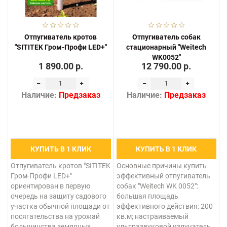
Отпугиватель кротов
Отпугиватель собак
"SITITEK Гром-Профи LED+"
стационарный "Weitech
WK0052"
1 890.00 р.
12 790.00 р.
Наличие:
Предзаказ
Наличие:
Предзаказ
КУПИТЬ В 1 КЛИК
КУПИТЬ В 1 КЛИК
Отпугиватель кротов "SITITEK
Основные причины купить
Гром-Профи LED+"
эффективный отпугиватель
ориентирован в первую
собак "Weitech WK 0052":
очередь на защиту садового
большая площадь
участка обычной площади от
эффективного действия: 200
посягательства на урожай
кв.м; настраиваемый
большинства земляных
ультразвуковой излучатель