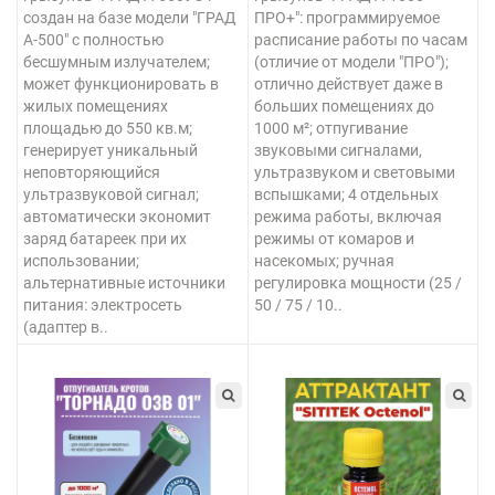
создан на базе модели "ГРАД
ПРО+": программируемое
А-500" с полностью
расписание работы по часам
бесшумным излучателем;
(отличие от модели "ПРО");
может функционировать в
отлично действует даже в
жилых помещениях
больших помещениях до
площадью до 550 кв.м;
1000 м²; отпугивание
генерирует уникальный
звуковыми сигналами,
неповторяющийся
ультразвуком и световыми
ультразвуковой сигнал;
вспышками; 4 отдельных
автоматически экономит
режима работы, включая
заряд батареек при их
режимы от комаров и
использовании;
насекомых; ручная
альтернативные источники
регулировка мощности (25 /
питания: электросеть
50 / 75 / 10..
(адаптер в..