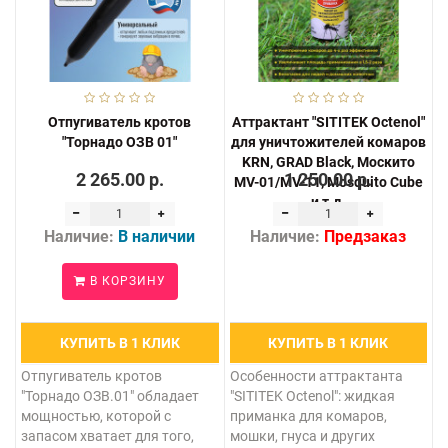
Отпугиватель кротов
Аттрактант "SITITEK Octenol"
"Торнадо ОЗВ 01"
для уничтожителей комаров
KRN, GRAD Black, Москито
2 265.00 р.
1 250.00 р.
MV-01/MV-11, Mosquito Cube
и т.д.
Наличие:
В наличии
Наличие:
Предзаказ
В КОРЗИНУ
КУПИТЬ В 1 КЛИК
КУПИТЬ В 1 КЛИК
Отпугиватель кротов
Особенности аттрактанта
"Торнадо ОЗВ.01" обладает
"SITITEK Octenol": жидкая
мощностью, которой с
приманка для комаров,
запасом хватает для того,
мошки, гнуса и других