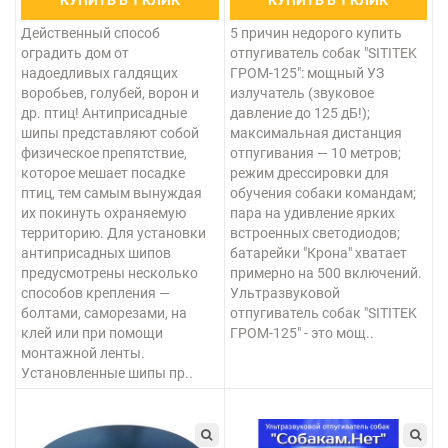
КУПИТЬ В 1 КЛИК
КУПИТЬ В 1 КЛИК
Действенный способ
5 причин недорого купить
оградить дом от
отпугиватель собак "SITITEK
надоедливых галдящих
ГРОМ-125": мощный УЗ
воробьев, голубей, ворон и
излучатель (звуковое
др. птиц! Антиприсадные
давление до 125 дБ!);
шипы представляют собой
максимальная дистанция
физическое препятствие,
отпугивания — 10 метров;
которое мешает посадке
режим дрессировки для
птиц, тем самым вынуждая
обучения собаки командам;
их покинуть охраняемую
пара на удивление ярких
территорию. Для установки
встроенных светодиодов;
антиприсадных шипов
батарейки "Крона" хватает
предусмотрены несколько
примерно на 500 включений.
способов крепления —
Ультразвуковой
болтами, саморезами, на
отпугиватель собак "SITITEK
клей или при помощи
ГРОМ-125" - это мощ..
монтажной ленты.
Установленные шипы пр..