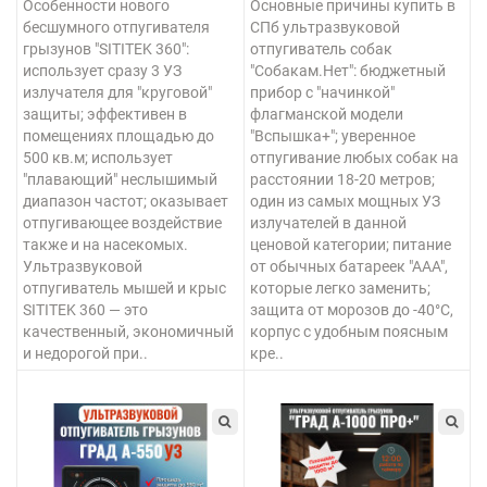
Особенности нового
Основные причины купить в
бесшумного отпугивателя
СПб ультразвуковой
грызунов "SITITEK 360":
отпугиватель собак
использует сразу 3 УЗ
"Собакам.Нет": бюджетный
излучателя для "круговой"
прибор с "начинкой"
защиты; эффективен в
флагманской модели
помещениях площадью до
"Вспышка+"; уверенное
500 кв.м; использует
отпугивание любых собак на
"плавающий" неслышимый
расстоянии 18-20 метров;
диапазон частот; оказывает
один из самых мощных УЗ
отпугивающее воздействие
излучателей в данной
также и на насекомых.
ценовой категории; питание
Ультразвуковой
от обычных батареек "ААА",
отпугиватель мышей и крыс
которые легко заменить;
SITITEK 360 — это
защита от морозов до -40°C,
качественный, экономичный
корпус с удобным поясным
и недорогой при..
кре..