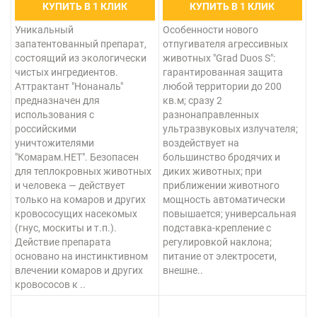
КУПИТЬ В 1 КЛИК
КУПИТЬ В 1 КЛИК
Уникальный
Особенности нового
запатентованный препарат,
отпугивателя агрессивных
состоящий из экологически
животных "Grad Duos S":
чистых ингредиентов.
гарантированная защита
Аттрактант "Нонаналь"
любой территории до 200
предназначен для
кв.м; сразу 2
использования с
разнонаправленных
российскими
ультразвуковых излучателя;
уничтожителями
воздействует на
"Комарам.НЕТ". Безопасен
большинство бродячих и
для теплокровных животных
диких животных; при
и человека — действует
приближении животного
только на комаров и других
мощность автоматически
кровососущих насекомых
повышается; универсальная
(гнус, москиты и т.п.).
подставка-крепление с
Действие препарата
регулировкой наклона;
основано на инстинктивном
питание от электросети,
влечении комаров и других
внешне..
кровососов к ..