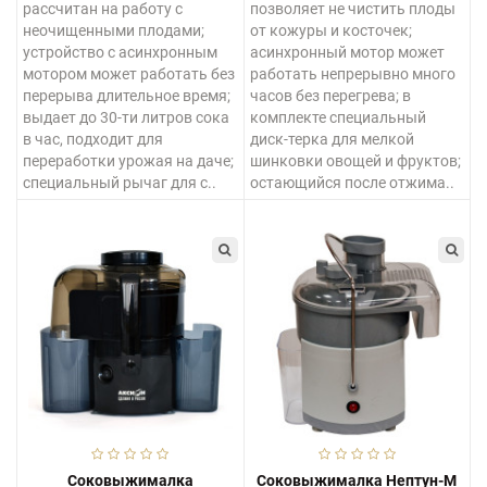
рассчитан на работу с
позволяет не чистить плоды
неочищенными плодами;
от кожуры и косточек;
устройство с асинхронным
асинхронный мотор может
мотором может работать без
работать непрерывно много
перерыва длительное время;
часов без перегрева; в
выдает до 30-ти литров сока
комплекте специальный
в час, подходит для
диск-терка для мелкой
переработки урожая на даче;
шинковки овощей и фруктов;
специальный рычаг для с..
остающийся после отжима..
Соковыжималка
Соковыжималка Нептун-М