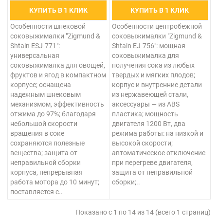
КУПИТЬ В 1 КЛИК
КУПИТЬ В 1 КЛИК
Особенности шнековой
Особенности центробежной
соковыжималки "Zigmund &
соковыжималки "Zigmund &
Shtain ESJ-771":
Shtain EJ-756": мощная
универсальная
соковыжималка для
соковыжималка для овощей,
получения сока из любых
фруктов и ягод в компактном
твердых и мягких плодов;
корпусе; оснащена
корпус и внутренние детали
надежным шнековым
из нержавеющей стали,
механизмом, эффективность
аксессуары — из ABS
отжима до 97%; благодаря
пластика; мощность
небольшой скорости
двигателя 1200 Вт, два
вращения в соке
режима работы: на низкой и
сохраняются полезные
высокой скорости;
вещества; защита от
автоматическое отключение
неправильной сборки
при перегреве двигателя,
корпуса, непрерывная
защита от неправильной
работа мотора до 10 минут;
сборки;..
поставляется с..
Показано с 1 по 14 из 14 (всего 1 страниц)