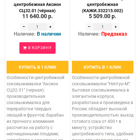
центробежная Аксион
центробежная
СЦ32.01 (чёрная)
(КАЖИ.332215.002)
11 640.00 р.
5 509.00 р.
Наличие:
В наличии
Наличие:
Предзаказ
В КОРЗИНУ
КУПИТЬ В 1 КЛИК
КУПИТЬ В 1 КЛИК
Особенности центробежной
Особенности центробежной
соковыжималки "Аксион
соковыжималки "Нептун-М":
СЦ32.01" (черная):
бытовая соковыжималка в
производительная
элегантном корпусе,
соковыжималка для
разработана и произведена в
переработки твердых
России; обладает высокой
овощей и фруктов; барабан
производительностью: выход
из прочного алюминия
готового сока от 400 г в
рассчитан на работу с
минуту; устройство
неочищенными плодами;
центробежного типа, удобная
устройство с асинхронным
ручка для удаления жмыха