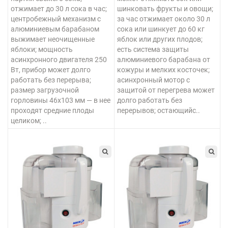
отжимает до 30 л сока в час;
шинковать фрукты и овощи;
центробежный механизм с
за час отжимает около 30 л
алюминиевым барабаном
сока или шинкует до 60 кг
выжимает неочищенные
яблок или других плодов;
яблоки; мощность
есть система защиты
асинхронного двигателя 250
алюминиевого барабана от
Вт, прибор может долго
кожуры и мелких косточек;
работать без перерыва;
асинхронный мотор с
размер загрузочной
защитой от перегрева может
горловины 46х103 мм — в нее
долго работать без
проходят средние плоды
перерывов; остающийс..
целиком; ..