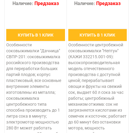
Наличие:
Предзаказ
Наличие:
Предзаказ
КУПИТЬ В 1 КЛИК
КУПИТЬ В 1 КЛИК
Особенности
Особенности центробежной
соковыжималки "Дачница"
соковыжималки "Нептун"
СВПР-201: соковыжималка
(КАЖИ 332215.001-09):
российского производства
высокопроизводительная
для переработки больших
модель отечественного
партий плодов; корпус
производства с доступной
пластиковый, все основные
ценой; перерабатывает
внутренние элементы
овощи и фрукты на свежий
изготовлены из металла;
сок, выдает 60 л сока за час
соковыжималка
работы; центробежный
центробежного типа
механизм отжима: сок не
способна производить до 1
загрязняется кислотами из
литра сока в минуту;
семечек и косточек; работает
электромотор мощностью
до 60 минут без остановки
280 Вт может работать
мотора, мощность