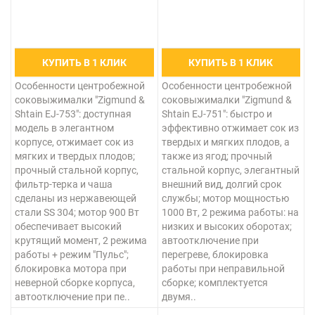
КУПИТЬ В 1 КЛИК
КУПИТЬ В 1 КЛИК
Особенности центробежной
Особенности центробежной
соковыжималки "Zigmund &
соковыжималки "Zigmund &
Shtain EJ-753": доступная
Shtain EJ-751": быстро и
модель в элегантном
эффективно отжимает сок из
корпусе, отжимает сок из
твердых и мягких плодов, а
мягких и твердых плодов;
также из ягод; прочный
прочный стальной корпус,
стальной корпус, элегантный
фильтр-терка и чаша
внешний вид, долгий срок
сделаны из нержавеющей
службы; мотор мощностью
стали SS 304; мотор 900 Вт
1000 Вт, 2 режима работы: на
обеспечивает высокий
низких и высоких оборотах;
крутящий момент, 2 режима
автоотключение при
работы + режим "Пульс";
перегреве, блокировка
блокировка мотора при
работы при неправильной
неверной сборке корпуса,
сборке; комплектуется
автоотключение при пе..
двумя..