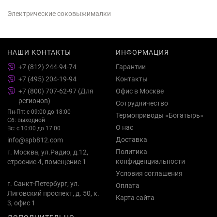
Электрические соковыжималки
НАШИ КОНТАКТЫ
ИНФОРМАЦИЯ
+7 (812) 244-94-74
Гарантии
+7 (495) 204-19-94
Контакты
+7 (800) 707-62-97 (Для
Офис в Москве
регионов)
Сотрудничество
Пн-Пт: с 09:00 до 18:00
Термоприводы «Богатырь»
Сб: выходной
О нас
Вс: с 10:00 до 17:00
Доставка
info@spb812.com
Политика
г. Москва, ул.Радио, д.12,
конфиденциальности
строение 4, помещение 1
Условия соглашения
г. Санкт-Петербург, ул.
Оплата
Лиговский проспект, д. 50, к.
Карта сайта
3, офис 1