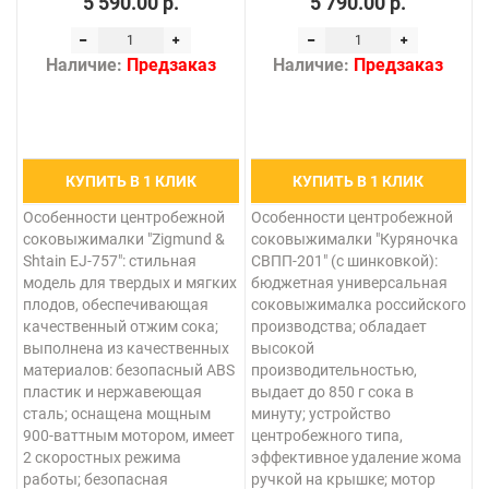
5 590.00 р.
5 790.00 р.
Наличие:
Предзаказ
Наличие:
Предзаказ
КУПИТЬ В 1 КЛИК
КУПИТЬ В 1 КЛИК
Особенности центробежной
Особенности центробежной
соковыжималки "Zigmund &
соковыжималки "Куряночка
Shtain EJ-757": стильная
СВПП-201" (с шинковкой):
модель для твердых и мягких
бюджетная универсальная
плодов, обеспечивающая
соковыжималка российского
качественный отжим сока;
производства; обладает
выполнена из качественных
высокой
материалов: безопасный ABS
производительностью,
пластик и нержавеющая
выдает до 850 г сока в
сталь; оснащена мощным
минуту; устройство
900-ваттным мотором, имеет
центробежного типа,
2 скоростных режима
эффективное удаление жома
работы; безопасная
ручкой на крышке; мотор