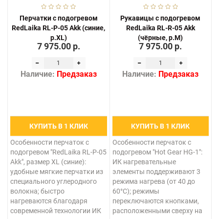
Перчатки с подогревом
Рукавицы с подогревом
RedLaika RL-P-05 Akk (синие,
RedLaika RL-R-05 Akk
р.XL)
(чёрные, р.M)
7 975.00 р.
7 975.00 р.
Наличие:
Предзаказ
Наличие:
Предзаказ
КУПИТЬ В 1 КЛИК
КУПИТЬ В 1 КЛИК
Особенности перчаток с
Особенности перчаток с
подогревом "RedLaika RL-P-05
подогревом "Hot Gear HG-1":
Akk", размер XL (синие):
ИК нагревательные
удобные мягкие перчатки из
элементы поддерживают 3
специального углеродного
режима нагрева (от 40 до
волокна; быстро
60°C); режимы
нагреваются благодаря
переключаются кнопками,
современной технологии ИК
расположенными сверху на