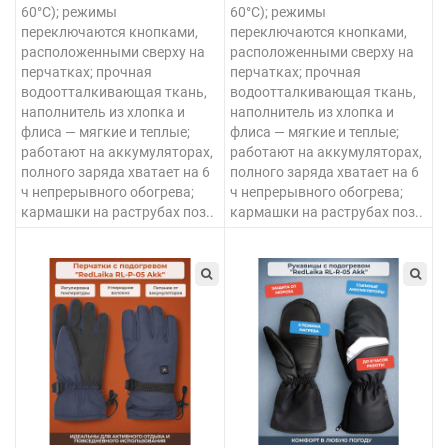
60°C); режимы
60°C); режимы
переключаются кнопками,
переключаются кнопками,
расположенными сверху на
расположенными сверху на
перчатках; прочная
перчатках; прочная
водоотталкивающая ткань,
водоотталкивающая ткань,
наполнитель из хлопка и
наполнитель из хлопка и
флиса — мягкие и теплые;
флиса — мягкие и теплые;
работают на аккумуляторах,
работают на аккумуляторах,
полного заряда хватает на 6
полного заряда хватает на 6
ч непрерывного обогрева;
ч непрерывного обогрева;
кармашки на раструбах поз..
кармашки на раструбах поз..