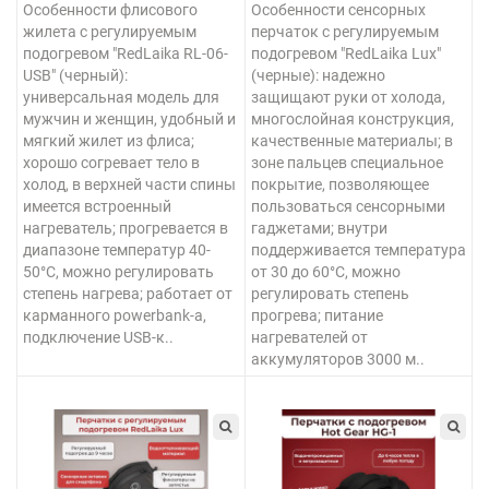
Особенности флисового
Особенности сенсорных
жилета с регулируемым
перчаток с регулируемым
подогревом "RedLaika RL-06-
подогревом "RedLaika Lux"
USB" (черный):
(черные): надежно
универсальная модель для
защищают руки от холода,
мужчин и женщин, удобный и
многослойная конструкция,
мягкий жилет из флиса;
качественные материалы; в
хорошо согревает тело в
зоне пальцев специальное
холод, в верхней части спины
покрытие, позволяющее
имеется встроенный
пользоваться сенсорными
нагреватель; прогревается в
гаджетами; внутри
диапазоне температур 40-
поддерживается температура
50°С, можно регулировать
от 30 до 60°С, можно
степень нагрева; работает от
регулировать степень
карманного powerbank-а,
прогрева; питание
подключение USB-к..
нагревателей от
аккумуляторов 3000 м..