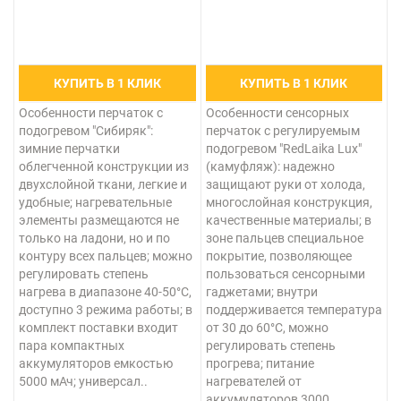
КУПИТЬ В 1 КЛИК
КУПИТЬ В 1 КЛИК
Особенности перчаток с
Особенности сенсорных
подогревом "Сибиряк":
перчаток с регулируемым
зимние перчатки
подогревом "RedLaika Lux"
облегченной конструкции из
(камуфляж): надежно
двухслойной ткани, легкие и
защищают руки от холода,
удобные; нагревательные
многослойная конструкция,
элементы размещаются не
качественные материалы; в
только на ладони, но и по
зоне пальцев специальное
контуру всех пальцев; можно
покрытие, позволяющее
регулировать степень
пользоваться сенсорными
нагрева в диапазоне 40-50°С,
гаджетами; внутри
доступно 3 режима работы; в
поддерживается температура
комплект поставки входит
от 30 до 60°С, можно
пара компактных
регулировать степень
аккумуляторов емкостью
прогрева; питание
5000 мАч; универсал..
нагревателей от
аккумуляторов 3000..