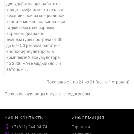
для удобства при работе на
улице, комфортные и теплые;
верхний слой из специальной
ткани — можно пользоваться
гаджетами с сенсорным
экраном; диапазон
температуры прогрева от 30
до 60°С, 3 режима работы с
кнопкой-регулятором; в
комплекте 2 аккумулятора
по 3000 мАч каждый (до 9 ч
автономн..
Показано с 1 по 21 из 21 (всего 1 страниц)
Перчатки, рукавицы и муфты с подогревом
НАШИ КОНТАКТЫ
ИНФОРМАЦИЯ
+7 (812) 244-94-74
Гарантии