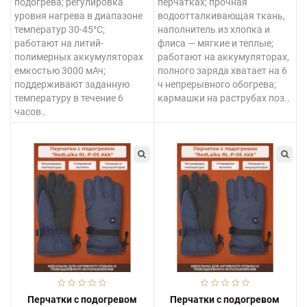
подогрева; регулировка
перчатках; прочная
уровня нагрева в диапазоне
водоотталкивающая ткань,
температур 30-45°С;
наполнитель из хлопка и
работают на литий-
флиса — мягкие и теплые;
полимерных аккумуляторах
работают на аккумуляторах,
емкостью 3000 мАч;
полного заряда хватает на 6
поддерживают заданную
ч непрерывного обогрева;
температуру в течение 6
кармашки на раструбах поз..
часов..
Перчатки с подогревом
Перчатки с подогревом