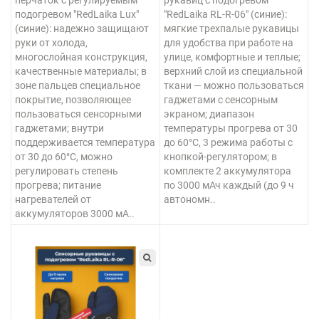
перчаток с регулируемым
рукавиц с подогревом
подогревом "RedLaika Lux"
"RedLaika RL-R-06" (синие):
(синие): надежно защищают
мягкие трехпалые рукавицы
руки от холода,
для удобства при работе на
многослойная конструкция,
улице, комфортные и теплые;
качественные материалы; в
верхний слой из специальной
зоне пальцев специальное
ткани — можно пользоваться
покрытие, позволяющее
гаджетами с сенсорным
пользоваться сенсорными
экраном; диапазон
гаджетами; внутри
температуры прогрева от 30
поддерживается температура
до 60°С, 3 режима работы с
от 30 до 60°С, можно
кнопкой-регулятором; в
регулировать степень
комплекте 2 аккумулятора
прогрева; питание
по 3000 мАч каждый (до 9 ч
нагревателей от
автономн..
аккумуляторов 3000 мА..