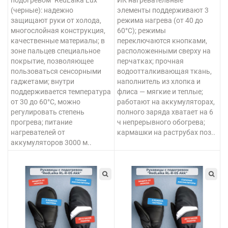
подогревом "RedLaika Lux"
ИК нагревательные
(черные): надежно
элементы поддерживают 3
защищают руки от холода,
режима нагрева (от 40 до
многослойная конструкция,
60°C); режимы
качественные материалы; в
переключаются кнопками,
зоне пальцев специальное
расположенными сверху на
покрытие, позволяющее
перчатках; прочная
пользоваться сенсорными
водоотталкивающая ткань,
гаджетами; внутри
наполнитель из хлопка и
поддерживается температура
флиса — мягкие и теплые;
от 30 до 60°С, можно
работают на аккумуляторах,
регулировать степень
полного заряда хватает на 6
прогрева; питание
ч непрерывного обогрева;
нагревателей от
кармашки на раструбах поз..
аккумуляторов 3000 м..