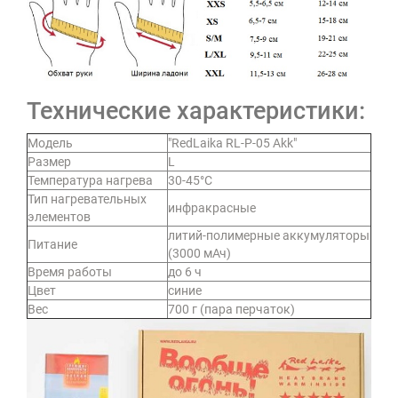
Технические характеристики:
Модель
"RedLaika RL-P-05 Akk"
Размер
L
Температура нагрева
30-45°С
Тип нагревательных
инфракрасные
элементов
литий-полимерные аккумуляторы
Питание
(3000 мАч)
Время работы
до 6 ч
Цвет
синие
Вес
700 г (пара перчаток)