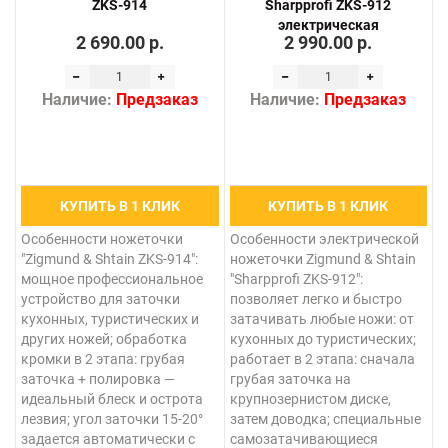
ZKS-914
Sharpprofi ZKS-912
электрическая
2 690.00 р.
2 990.00 р.
Наличие:
Предзаказ
Наличие:
Предзаказ
КУПИТЬ В 1 КЛИК
КУПИТЬ В 1 КЛИК
Особенности ножеточки
Особенности электрической
"Zigmund & Shtain ZKS-914":
ножеточки Zigmund & Shtain
мощное профессиональное
"Sharpprofi ZKS-912":
устройство для заточки
позволяет легко и быстро
кухонных, туристических и
затачивать любые ножи: от
других ножей; обработка
кухонных до туристических;
кромки в 2 этапа: грубая
работает в 2 этапа: сначала
заточка + полировка —
грубая заточка на
идеальный блеск и острота
крупнозернистом диске,
лезвия; угол заточки 15-20°
затем доводка; специальные
задается автоматически с
самозатачивающиеся