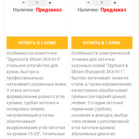
Наличие:
Предзаказ
Наличие:
Предзаказ
КУПИТЬ В 1 КЛИК
КУПИТЬ В 1 КЛИК
Особенности ножеточки
Особенности электрической
"Zigmund & Shtain ZKS-915":
точилки для заточки
стильное устройство для
кухонных ножей "Zigmund &
кухни, быстро и
Shtain Sharpprofi ZKS-911":
профессионально
быстро затачивает ножи из
натачивает различные ножи;
стали, а также керамические;
3 этапа заточки:
качественно обрабатывает
формирование ровного угла
прямые (не серрейторные)
кромки, грубая заточка и
лезвия; 3 стадии заточки:
полировка лезвия;
первичная (грубая),
направляющие в пазах
основная и доводка; выбор
обеспечивают
типа лезвия с регулировкой
выдерживание угла заточки
угла заточки кромки;
на уровне 15-20°; точильные
абразивные диски из