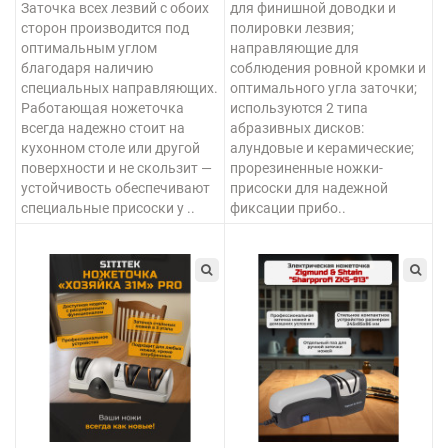
Заточка всех лезвий с обоих
для финишной доводки и
сторон производится под
полировки лезвия;
оптимальным углом
направляющие для
благодаря наличию
соблюдения ровной кромки и
специальных направляющих.
оптимального угла заточки;
Работающая ножеточка
используются 2 типа
всегда надежно стоит на
абразивных дисков:
кухонном столе или другой
алундовые и керамические;
поверхности и не скользит —
прорезиненные ножки-
устойчивость обеспечивают
присоски для надежной
специальные присоски у ..
фиксации прибо..