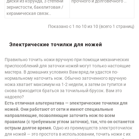
диски из корунда, 3 степени
прочного и долговечного ..
зернистости, бакелитовая /
керамическая связк..
Показано с 1 по 10 из 10 (всего 1 страниц)
Электрические точилки для ножей
Правильно точить ножи вручную при помощи механических
приспособлений для заточки ножей могут только настоящие
мастера. В домашних условиях Вам вряд ли удастся по-
нормальному наточить нож. Обычно заточенного вручную
ножа хватает максимум на 1-2 недели, а затем он тупится и
снова приходится браться за точильный брусок. Вам это
надоело?
Есть отличная альтернатива — электрические точилки для
ножей. Они работают от сети и имеют специальные
направляющие, позволяющие заточить нож по всем
правилам (с требуемым углом заточки), так, что он останется
острым долгое время.
Одно из преимуществ электроточилок
для ножей — это простота в использовании, точить ножи с их