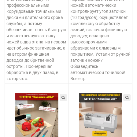
профессиональными
ножей; автоматически
корундовыми точильными
контролирует угол заточки
дисками длительного срока
(10 градусов); осуществляет
службы, а потому
комплексную обработку
обеспечивает очень быструю
лезвий, включая финишную
и качественную заточку
доводку; оснащена
ножей в два этапа: на первом
высокопрочными
идет обычное затачивание, а
абразивами с алмазным
на втором финишная
покрытием. Устали от ручной
доводка до бритвенной
заточки ножей?
остроты. Поочередная
Обзаведитесь
обработка в двух пазах, в
автоматической точилкой!
которых о..
Все ещ..