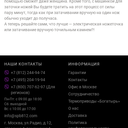
помощью сможет даже женщина. Кроме того, с машинкой для
заточки ножей Вы будете тратить на этот процесс от силы
пару минут, тогда как при затачивании вручную на один нож
обычно уходит до получаса.
А теперь решайте сами, что лучше — электрическая ножеточка
или затачивание вручную точильным камнем?!
НАШИ КОНТАКТЫ
ИНФОРМАЦИЯ
+7 (812) 244-94-74
Гарантии
+7 (495) 204-19-94
Контакты
+7 (800) 707-62-97 (Для
Офис в Москве
регионов)
Сотрудничество
Пн-Пт: с 09:00 до 18:00
Термоприводы «Богатырь»
Сб: выходной
О нас
Вс: с 10:00 до 17:00
Доставка
info@spb812.com
Политика
г. Москва, ул.Радио, д.12,