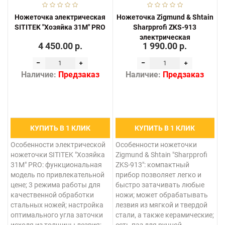
Ножеточка электрическая
Ножеточка Zigmund & Shtain
SITITEK "Хозяйка 31M" PRO
Sharpprofi ZKS-913
электрическая
4 450.00 р.
1 990.00 р.
Наличие:
Предзаказ
Наличие:
Предзаказ
КУПИТЬ В 1 КЛИК
КУПИТЬ В 1 КЛИК
Особенности электрической
Особенности ножеточки
ножеточки SITITEK "Хозяйка
Zigmund & Shtain "Sharpprofi
31M" PRO: функциональная
ZKS-913": компактный
модель по привлекательной
прибор позволяет легко и
цене; 3 режима работы для
быстро затачивать любые
качественной обработки
ножи; может обрабатывать
стальных ножей; настройка
лезвия из мягкой и твердой
оптимального угла заточки
стали, а также керамические;
исходя из толщины лезвия;
есть паз для ручной