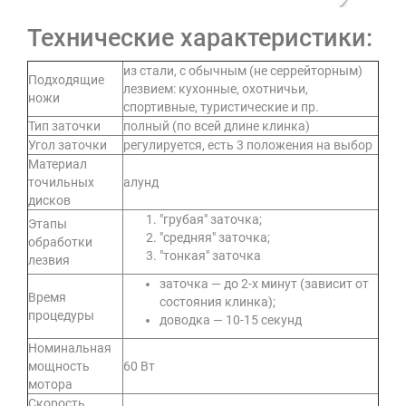
Технические характеристики:
из стали, с обычным (не серрейторным)
Подходящие
лезвием: кухонные, охотничьи,
ножи
спортивные, туристические и пр.
Тип заточки
полный (по всей длине клинка)
Угол заточки
регулируется, есть 3 положения на выбор
Материал
точильных
алунд
дисков
"грубая" заточка;
Этапы
"средняя" заточка;
обработки
"тонкая" заточка
лезвия
заточка — до 2-х минут (зависит от
Время
состояния клинка);
процедуры
доводка — 10-15 секунд
Номинальная
мощность
60 Вт
мотора
Скорость