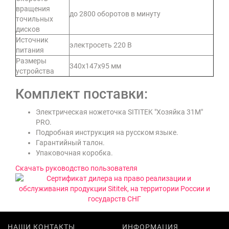
вращения
до 2800 оборотов в минуту
точильных
дисков
Источник
электросеть 220 В
питания
Размеры
340х147х95 мм
устройства
Комплект поставки:
Электрическая ножеточка SITITEK "Хозяйка 31M"
PRO.
Подробная инструкция на русском языке.
Гарантийный талон.
Упаковочная коробка.
Скачать руководство пользователя
НАШИ КОНТАКТЫ
ИНФОРМАЦИЯ