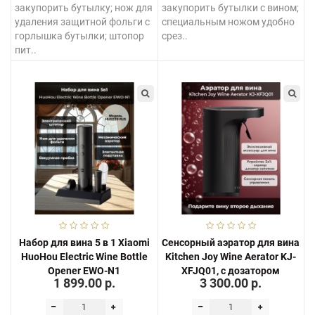
закупорить бутылку; нож для
закупорить бутылки с вином;
удаления защитной фольги с
специальным ножом удобно
горлышка бутылки; штопор
срез..
пит..
Набор для вина 5 в 1 Xiaomi
Сенсорный аэратор для вина
HuoHou Electric Wine Bottle
Kitchen Joy Wine Aerator KJ-
Opener EWO-N1
XFJQ01, с дозатором
1 899.00 р.
3 300.00 р.