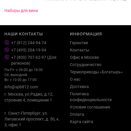
Наборы для вина
НАШИ КОНТАКТЫ
ИНФОРМАЦИЯ
+7 (812) 244-94-74
Гарантии
+7 (495) 204-19-94
Контакты
+7 (800) 707-62-97 (Для
Офис в Москве
регионов)
Сотрудничество
Пн-Пт: с 09:00 до 18:00
Термоприводы «Богатырь»
Сб: выходной
О нас
Вс: с 10:00 до 17:00
Доставка
info@spb812.com
Политика
г. Москва, ул.Радио, д.12,
конфиденциальности
строение 4, помещение 1
Условия соглашения
г. Санкт-Петербург, ул.
Оплата
Лиговский проспект, д. 50, к.
Карта сайта
3, офис 1