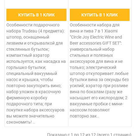
КУПИТЬ В 1 КЛИК
КУПИТЬ В 1 КЛИК
Особенности подарочного
Особенности набора для
набора Trudeau (4 предмета):
вина и пива 7 в 1 Xiaomi
штопор, оснащенный
"Circle Joy Electric Wine and
лезвием и открывалкой для
Beer accessories GIFT SET":
стеклянных бутылок;
универсальный набор
компактный аэратор
стильных и полезных
используется, как насадка на
аксессуаров для вина и не
горлышко бутылки;
только; электрический
специальный вакуумный
штопор откупоривает любые
насос и крышка, чтобы
бутылки вина за секунды без
повторно закупорить вино;
усилий; аэратор при розливе
набор уложен в красочную
вина по бокалам сразу же
фирменную коробку
насыщает его кислородом; 2
подарочного типа; при
вакуумные пробки с мини-
покупке набора аксессуаров
насосом позволяют
вы можете значительно
повторно зак..
сэкономить! ..
Показано с 1 по 12 из 12 (всего 1 страниц)