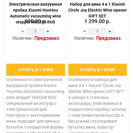
Электрическая вакуумная
Набор для вина 4 в 1 Xiaomi
пробка Xiaomi HuoHou
Circle Joy Electric Wine opener
Automatic vacuuming wine
GIFT SET
990.00 р.
1 299.00 р.
stopper HU0248 RUS
Наличие:
Предзаказ
Наличие:
Предзаказ
КУПИТЬ В 1 КЛИК
КУПИТЬ В 1 КЛИК
Особенности электрической
Особенности набора для
вакуумной пробки Xiaomi
вина 4 в 1 Xiaomi "Circle Joy
"HuoHou Automatic vacuuming
Electric Wine opener GIFT SET":
wine stopper" HU0248 RUS:
в наборе 4 стильных
специальный аксессуар с
аксессуара, упакованных в
электронасосом для
подарочную коробку; штопор
повторного закупоривания
с электромотором быстро и
вина; подходит для винных
без усилий откупоривает
бутылок стандартной формы
бутылку вина; аэратор-
и размера с объемом 0,75 л;
насадка на бутылку