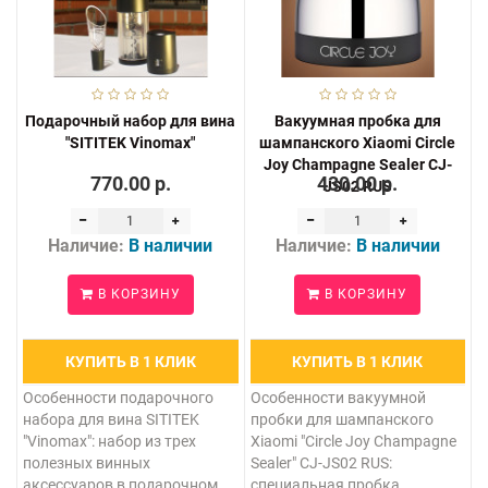
Подарочный набор для вина
Вакуумная пробка для
"SITITEK Vinomax"
шампанского Xiaomi Circle
Joy Champagne Sealer CJ-
770.00 р.
430.00 р.
JS02 RUS
Наличие:
В наличии
Наличие:
В наличии
В КОРЗИНУ
В КОРЗИНУ
КУПИТЬ В 1 КЛИК
КУПИТЬ В 1 КЛИК
Особенности подарочного
Особенности вакуумной
набора для вина SITITEK
пробки для шампанского
"Vinomax": набор из трех
Xiaomi "Circle Joy Champagne
полезных винных
Sealer" CJ-JS02 RUS:
аксессуаров в подарочном
специальная пробка,