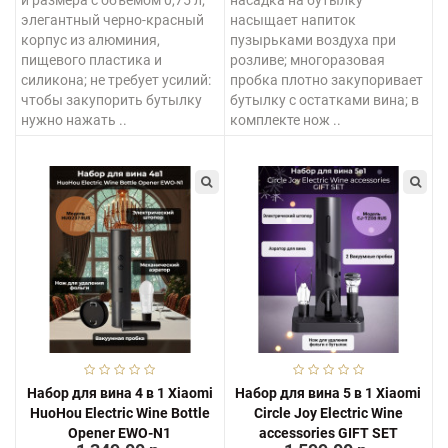
элегантный черно-красный
насыщает напиток
корпус из алюминия,
пузырьками воздуха при
пищевого пластика и
розливе; многоразовая
силикона; не требует усилий:
пробка плотно закупоривает
чтобы закупорить бутылку
бутылку с остатками вина; в
нужно нажать ..
комплекте нож ..
Набор для вина 4 в 1 Xiaomi
Набор для вина 5 в 1 Xiaomi
HuoHou Electric Wine Bottle
Circle Joy Electric Wine
Opener EWO-N1
accessories GIFT SET