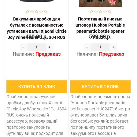
Вакуумная пробка для
Портативный пневма
бутылок c возможностью
штопор Huohou Portable
установки даты Xiaomi Circle
pneumatic bottle opener
430.00 р.
599.00 р.
Joy Wine sealer CJ-JS04 RUS
HU0247
Наличие:
Предзаказ
Наличие:
Предзаказ
КУПИТЬ В 1 КЛИК
КУПИТЬ В 1 КЛИК
Особенности вакуумной
Особенности пневмоштопора
пробки для бутылок Xiaomi
"Huohou Portable pneumatic
"Circle Joy Wine sealer" CJ-JS04
bottle opener HU0247": быстро
RUS: очень полезный
откупоривает бутылку вина
аксессуар, позволяющий
без особых усилий; работает
повторно закупорить
по принципу портативного
бутылку вина; подходит для
вакуумного насоса; не