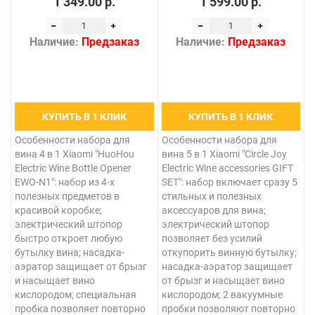
1 349.00 р.
1 599.00 р.
Наличие:
Предзаказ
Наличие:
Предзаказ
КУПИТЬ В 1 КЛИК
КУПИТЬ В 1 КЛИК
Особенности набора для
Особенности набора для
вина 4 в 1 Xiaomi "HuoHou
вина 5 в 1 Xiaomi "Circle Joy
Electric Wine Bottle Opener
Electric Wine accessories GIFT
EWO-N1": набор из 4-х
SET": набор включает сразу 5
полезных предметов в
стильных и полезных
красивой коробке;
аксессуаров для вина;
электрический штопор
электрический штопор
быстро откроет любую
позволяет без усилий
бутылку вина; насадка-
откупорить винную бутылку;
аэратор защищает от брызг
насадка-аэратор защищает
и насыщает вино
от брызг и насыщает вино
кислородом; специальная
кислородом; 2 вакуумные
пробка позволяет повторно
пробки позволяют повторно