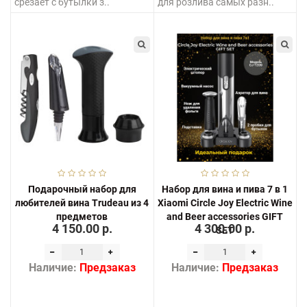
срезает с бутылки з..
для розлива самых разн..
Подарочный набор для
Набор для вина и пива 7 в 1
любителей вина Trudeau из 4
Xiaomi Circle Joy Electric Wine
предметов
and Beer accessories GIFT
4 150.00 р.
4 300.00 р.
SET
Наличие:
Предзаказ
Наличие:
Предзаказ