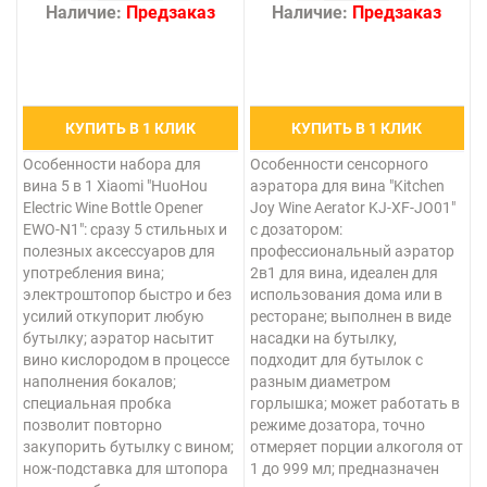
Наличие:
Предзаказ
Наличие:
Предзаказ
КУПИТЬ В 1 КЛИК
КУПИТЬ В 1 КЛИК
Особенности набора для
Особенности сенсорного
вина 5 в 1 Xiaomi "HuoHou
аэратора для вина "Kitchen
Electric Wine Bottle Opener
Joy Wine Aerator KJ-XF-JO01"
EWO-N1": сразу 5 стильных и
с дозатором:
полезных аксессуаров для
профессиональный аэратор
употребления вина;
2в1 для вина, идеален для
электроштопор быстро и без
использования дома или в
усилий откупорит любую
ресторане; выполнен в виде
бутылку; аэратор насытит
насадки на бутылку,
вино кислородом в процессе
подходит для бутылок с
наполнения бокалов;
разным диаметром
специальная пробка
горлышка; может работать в
позволит повторно
режиме дозатора, точно
закупорить бутылку с вином;
отмеряет порции алкоголя от
нож-подставка для штопора
1 до 999 мл; предназначен