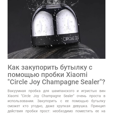
Как закупорить бутылку с
помощью пробки Xiaomi
"Circle Joy Champagne Sealer"?
Вакуумная пробка для шампанского и игристых вин
Xiaomi "Circle Joy Champagne Sealer" очень проста в
использовании. Закупорить с ее помощью бутылку
сможет кто угодно, даже хрупкая девушка. Принцип
действия пробки прост: необходимо поместить ее на