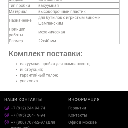
Тип пробки
вакуумная
Материал
высокопрочный пластик
для бутылок с игристым вином и
Назначение
шампанским
Принцип
механическая
работы
Размер
22х40 мм
Комплект поставки:
вакуумная пробка для шампанского;
инструкция;
гарантийный талон;
упаковка.
НАШИ КОНТАКТЫ
ИНФОРМАЦИЯ
+7 (812) 244-94-74
Гарантии
+7 (495) 204-19-94
Контакты
+7 (800) 707-62-97 (Для
Офис в Москве