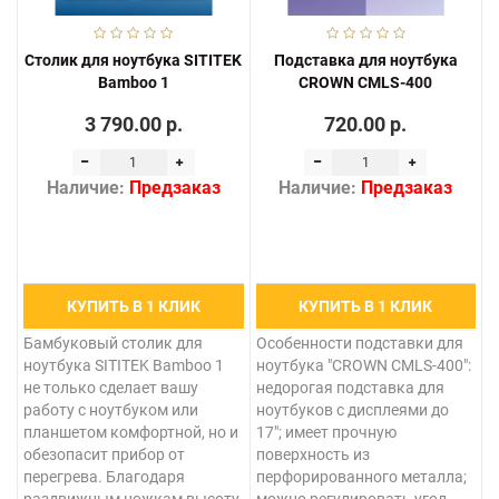
Столик для ноутбука SITITEK
Подставка для ноутбука
Bamboo 1
CROWN CMLS-400
3 790.00 р.
720.00 р.
Наличие:
Предзаказ
Наличие:
Предзаказ
КУПИТЬ В 1 КЛИК
КУПИТЬ В 1 КЛИК
Бамбуковый столик для
Особенности подставки для
ноутбука SITITEK Bamboo 1
ноутбука "CROWN CMLS-400":
не только сделает вашу
недорогая подставка для
работу с ноутбуком или
ноутбуков с дисплеями до
планшетом комфортной, но и
17"; имеет прочную
обезопасит прибор от
поверхность из
перегрева. Благодаря
перфорированного металла;
раздвижным ножкам высоту
можно регулировать угол