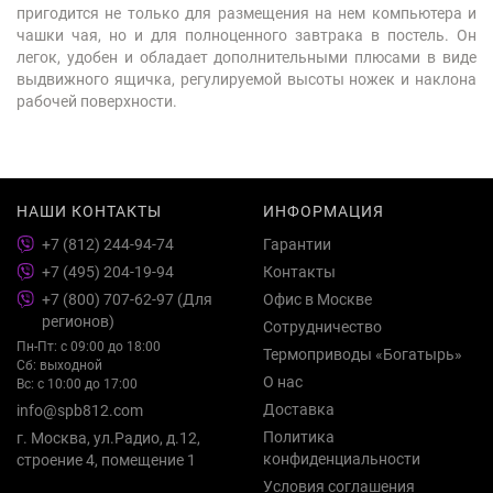
пригодится не только для размещения на нем компьютера и
чашки чая, но и для полноценного завтрака в постель. Он
легок, удобен и обладает дополнительными плюсами в виде
выдвижного ящичка, регулируемой высоты ножек и наклона
рабочей поверхности.
НАШИ КОНТАКТЫ
ИНФОРМАЦИЯ
+7 (812) 244-94-74
Гарантии
+7 (495) 204-19-94
Контакты
+7 (800) 707-62-97 (Для
Офис в Москве
регионов)
Сотрудничество
Пн-Пт: с 09:00 до 18:00
Термоприводы «Богатырь»
Сб: выходной
О нас
Вс: с 10:00 до 17:00
Доставка
info@spb812.com
Политика
г. Москва, ул.Радио, д.12,
конфиденциальности
строение 4, помещение 1
Условия соглашения