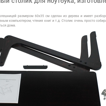
й столик для ноутбука, изготовл
олешницей размером 60х35 см сделан из дерева и имеет разбо
ным компьютером, чтения книг и т.д. Столик очень просто собира
ться дома.