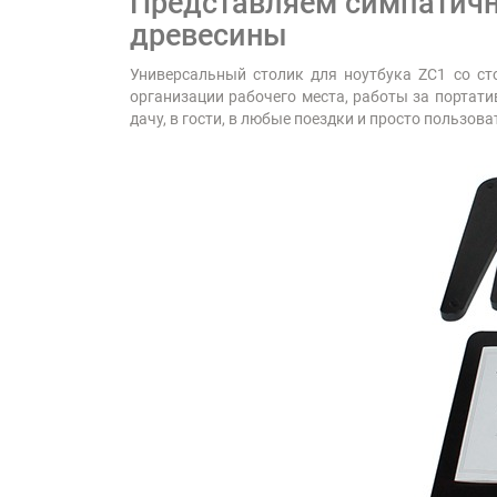
Представляем симпатичны
древесины
Универсальный столик для ноутбука ZC1 со ст
организации рабочего места, работы за портатив
дачу, в гости, в любые поездки и просто пользова