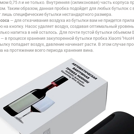
ом 0,75 л и не только. Внутренняя (силиконовая) часть корпуса п
ом. Таким образом, данная пробка подойдет для любых бутылок с 
 лишь специфические бутылки нестандартного размера.
асоса
— для откачивания воздуха из бутылки вам не придется прила
 на кнопку. Насос удаляет воздух, создавая оптимальный уровень
лько напитка в ней осталось. Для почти пустой бутылки объемом 0,7
— в процессе хранения закупоренной бутылки пробка Xiaomi "HuoHo
тылку попадает воздух, давление начинает расти. В этом случае пр
 на протяжении всего периода хранения вина.