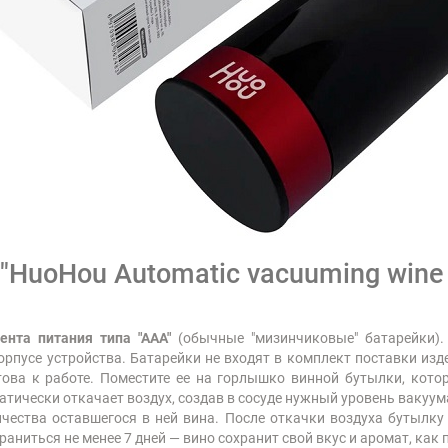
"HuoHou Automatic vacuuming wine 
ента питания типа "ААА"
(обычные "мизинчиковые" батарейки).
орпусе устройства. Батарейки не входят в комплект поставки изд
ова к работе. Поместите ее на горлышко винной бутылки, котор
атически откачает воздух, создав в сосуде нужный уровень вакуума
ичества оставшегося в ней вина. После откачки воздуха бутылку
раниться не менее 7 дней — вино сохранит свой вкус и аромат, ка