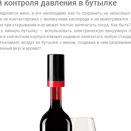
 контроля давления в бутылке
едопитое вино, и его необходимо как-то сохранить на несколько
к не контактировал с молекулами кислорода и не выветривался. 
на при открывании и не может плотно запечатать сосуд. Как быть
ть винную бутылку — использовать электрическую вакуумную пр
лан в элегантном корпусе и может надежно запечатать любую стан
ачивает воздух из бутылки с вином, создавая в нем разрежение
анный вкус и аромат!