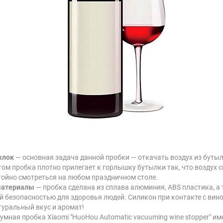
ылок
— основная задача данной пробки — откачать воздух из бутыл
том пробка плотно прилегает к горлышку бутылки так, что воздух 
стойно смотреться на любом праздничном столе.
материалы
— пробка сделана из сплава алюминия, ABS пластика, а
 безопасностью для здоровья людей. Силикон при контакте с вино
туральный вкус и аромат!
умная пробка Xiaomi "HuoHou Automatic vacuuming wine stopper" им