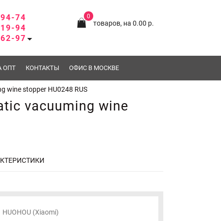
-94-74
0
товаров, на 0.00 р.
-19-94
-62-97
А ОПТ
КОНТАКТЫ
ОФИС В МОСКВЕ
g wine stopper HU0248 RUS
tic vacuuming wine
АКТЕРИСТИКИ
HUOHOU (Xiaomi)