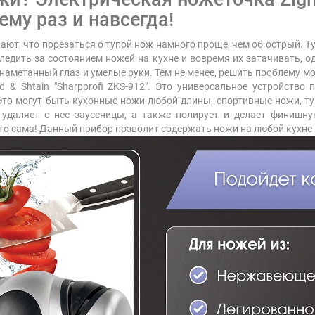
ему раз и навсегда!
ют, что порезаться о тупой нож намного проще, чем об острый. 
едить за состоянием ножей на кухне и вовремя их затачивать, о
наметанный глаз и умелые руки. Тем не менее, решить проблему м
 & Shtain "Sharpprofi ZKS-912". Это универсальное устройств
Это могут быть кухонные ножи любой длины, спортивные ножи, тур
 удаляет с нее заусеницы, а также полирует и делает финишн
то сама! Данный прибор позволит содержать ножи на любой кухне 