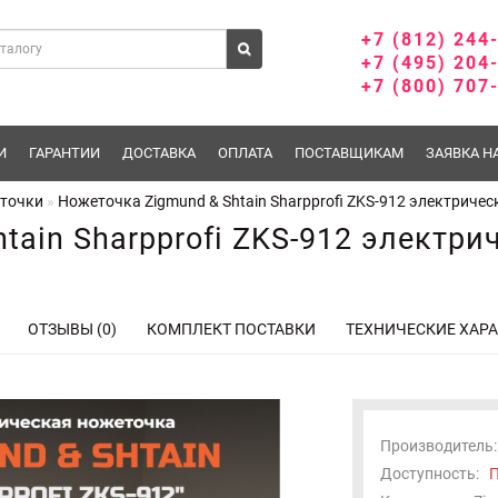
+7 (812) 244
+7 (495) 204
+7 (800) 707
И
ГАРАНТИИ
ДОСТАВКА
ОПЛАТА
ПОСТАВЩИКАМ
ЗАЯВКА Н
еточки
Ножеточка Zigmund & Shtain Sharpprofi ZKS-912 электричес
tain Sharpprofi ZKS-912 электри
ОТЗЫВЫ (0)
КОМПЛЕКТ ПОСТАВКИ
ТЕХНИЧЕСКИЕ ХАР
Производитель:
Доступность:
П