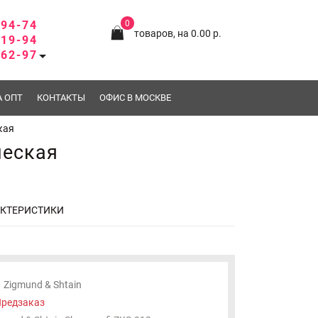
-94-74
0
товаров, на 0.00 р.
-19-94
-62-97
А ОПТ
КОНТАКТЫ
ОФИС В МОСКВЕ
кая
ческая
АКТЕРИСТИКИ
Zigmund & Shtain
редзаказ