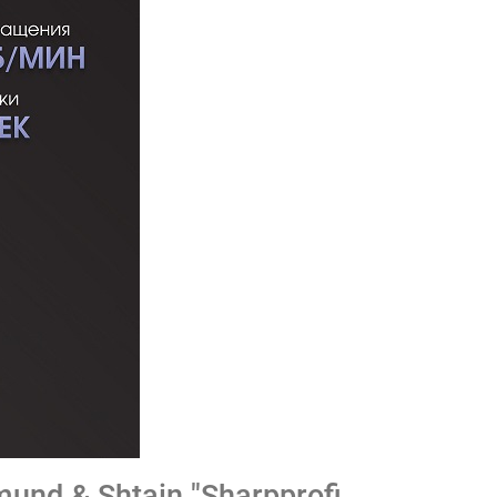
nd & Shtain "Sharpprofi