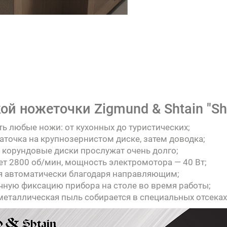
й ножеточки Zigmund & Shtain "Sha
ть любые ножи: от кухонных до туристических;
 заточка на крупнозернистом диске, затем доводка;
корундовые диски прослужат очень долго;
ет 2800 об/мин, мощность электромотора — 40 Вт;
ся автоматически благодаря направляющим;
ную фиксацию прибора на столе во время работы;
металлическая пыль собирается в специальных отсеках