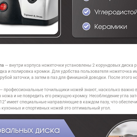
па
— внутри корпуса ножеточки установлены 2 корундовых диска р
одка и полировка кромки. Для удобства пользователя ножеточка 
рубой заточки, а затем в паз для финишной доводки. После этого 
— профессиональные точильщики ножей знают, насколько важно в
 ножа и не повредить его режущую кромку. Несоблюдение угла зат
912" имеет специальные направляющие в каждом пазу, что обеспе
а кухонных и спортивных ножей это оптимальный угол.