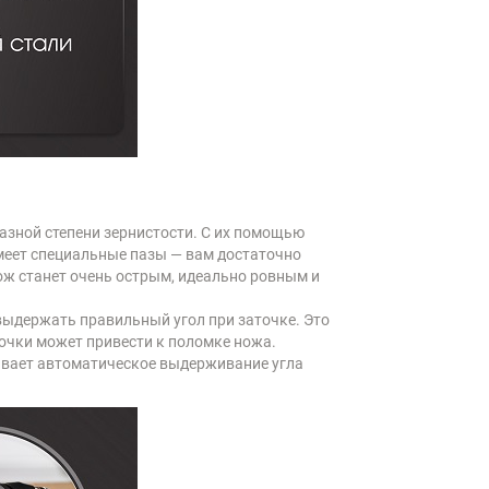
азной степени зернистости. С их помощью
имеет специальные пазы — вам достаточно
нож станет очень острым, идеально ровным и
ыдержать правильный угол при заточке. Это
очки может привести к поломке ножа.
чивает автоматическое выдерживание угла