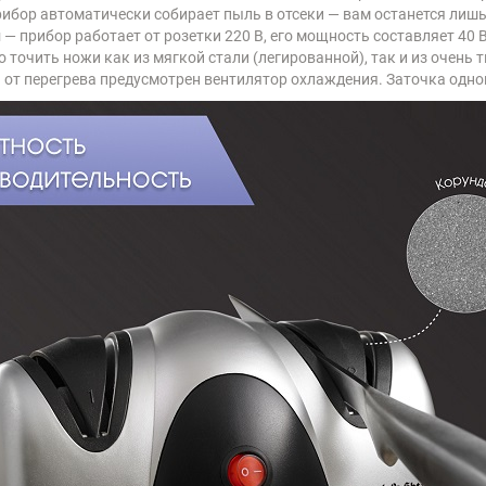
ибор автоматически собирает пыль в отсеки — вам останется лишь
н
— прибор работает от розетки 220 В, его мощность составляет 40 
 точить ножи как из мягкой стали (легированной), так и из очень 
от перегрева предусмотрен вентилятор охлаждения. Заточка одног