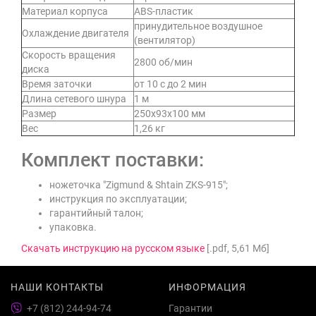
Материал корпуса
ABS-пластик
принудительное воздушное
Охлаждение двигателя
(вентилятор)
Скорость вращения
2800 об/мин
диска
Время заточки
от 10 с до 2 мин
Длина сетевого шнура
1 м
Размер
250х93х100 мм
Вес
1,26 кг
Комплект поставки:
ножеточка "Zigmund & Shtain ZKS-915";
инструкция по эксплуатации;
гарантийный талон;
упаковка.
Скачать инструкцию на русском языке
[.pdf, 5,61 Мб]
НАШИ КОНТАКТЫ
ИНФОРМАЦИЯ
+7 (812) 244-94-74
Гарантии