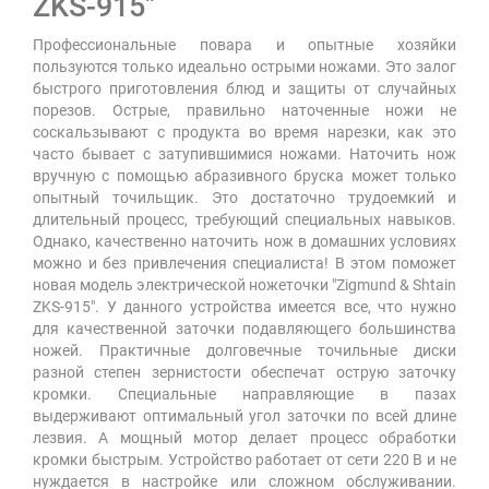
ZKS-915"
Профессиональные повара и опытные хозяйки
пользуются только идеально острыми ножами. Это залог
быстрого приготовления блюд и защиты от случайных
порезов. Острые, правильно наточенные ножи не
соскальзывают с продукта во время нарезки, как это
часто бывает с затупившимися ножами. Наточить нож
вручную с помощью абразивного бруска может только
опытный точильщик. Это достаточно трудоемкий и
длительный процесс, требующий специальных навыков.
Однако, качественно наточить нож в домашних условиях
можно и без привлечения специалиста! В этом поможет
новая модель электрической ножеточки "Zigmund & Shtain
ZKS-915". У данного устройства имеется все, что нужно
для качественной заточки подавляющего большинства
ножей. Практичные долговечные точильные диски
разной степен зернистости обеспечат острую заточку
кромки. Специальные направляющие в пазах
выдерживают оптимальный угол заточки по всей длине
лезвия. А мощный мотор делает процесс обработки
кромки быстрым. Устройство работает от сети 220 В и не
нуждается в настройке или сложном обслуживании.