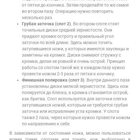
от пятки до кончика. Затем проделайте то же самое
во втором пазу. Операцию нужно повторить
несколько раз.
Грубая заточка (слот 2)
. Во втором слоте стоят
точильные диски средней зернистости. Они
придают кромке остроту и правильный угол
заточки по всей длине. Здесь можно точить
затупившиеся ножи, у которых имеются заусенцы и
замятины на кромке. Диски снимают стружку с
кромки, делая ее ровной и очень острой. Принцип
работы со слотом такой же: в каждом пазу нужно
провести ножом 2-3 раза от пятки к кончику.
Финишная полировка (слот 3)
. Внутри данного паза
установлены диски мелкой зернистости. Здесь нож
полируется до блеска, а кромка становится острой,
как бритва. Слот используется для заточки слегка
затупившихся ножей, которым не требуется грубая
заточка или исправление угла кромки. У слота
также 2 паза, через которые нужно провести ножом
по направлению к себе.
В зависимости от состояния ножа, можно пользоваться
всеми тремя слотами или точить нож выборочно в