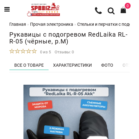
0
Главная
Прочая электроника
Стельки и перчатки с подогр
Рукавицы с подогревом RedLaika RL-
R-05 (чёрные, р.M)
0 из 5
Отзывы: 0
ВСЕ О ТОВАРЕ
ХАРАКТЕРИСТИКИ
ФОТО
ОТЗЫВЫ