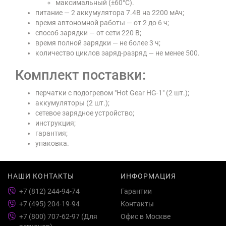
максимальный (±60°C).
питание — 2 аккумулятора 7.4В на 2200 мАч;
время автономной работы — от 2 до 6 ч;
способ зарядки — от сети 220 В;
время полной зарядки — не более 3 ч;
количество циклов заряд-разряд — не менее 500.
Комплект поставки:
перчатки с подогревом "Hot Gear HG-1" (2 шт.);
аккумуляторы (2 шт.);
сетевое зарядное устройство;
инструкция;
гарантия;
упаковка.
НАШИ КОНТАКТЫ
ИНФОРМАЦИЯ
+7 (812) 244-94-74
Гарантии
+7 (495) 204-19-94
Контакты
+7 (800) 707-62-97 (Для
Офис в Москве