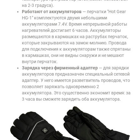
на 2-3 градуса).
Работают от аккумуляторов
— перчатки "Hot Gear
HG-1" комплектуются двумя небольшими
аккумуляторами 7.4V. Время непрерывной работы
нагревателей достигает 6 часов. Аккумуляторы
размещаются в кармашках на раструбах перчаток,
которые закрываются на замок-молнию. Провода
для подключения к аккумуляторам также спрятаны
в кармашках, они не видны снаружи и не мешают
внутри перчаток.
Зарядка через фирменный адаптер
— для зарядки
аккумуляторов предназначен специальный сетевой
адаптер. У него имеется разветвитель проводов, что
позволяет заряжать одновременно 2
аккумулятора. Это существенно экономит время: за
3 часа вы сможете зарядить оба аккумулятора.