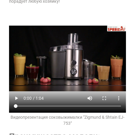
порадует любую хозяйку!
Видеопрезентация соковыжималки "Zigmund & Shtain EJ-
753"