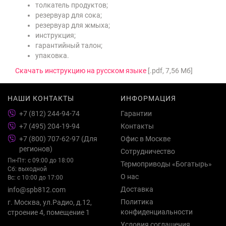
толкатель продуктов;
резервуар для сока;
резервуар для жмыха;
инструкция;
гарантийный талон;
упаковка.
Скачать инструкцию на русском языке
[.pdf, 7,56 Мб]
НАШИ КОНТАКТЫ
ИНФОРМАЦИЯ
+7 (812) 244-94-74
Гарантии
+7 (495) 204-19-94
Контакты
+7 (800) 707-62-97 (Для
Офис в Москве
регионов)
Сотрудничество
Пн-Пт: с 09:00 до 18:00
Термоприводы «Богатырь»
Сб: выходной
О нас
Вс: с 10:00 до 17:00
Доставка
info@spb812.com
Политика
г. Москва, ул.Радио, д.12,
конфиденциальности
строение 4, помещение 1
Условия соглашения