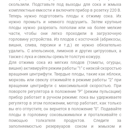
скользили. Подставьте под выходы для сока и жмыха
комплектные емкости и включите прибор в розетку 220 В.
Теперь нужно подготовить плоды к отжиму сока. Их
нужно промыть и немного подсушить. Затем крупные
плоды нужно разрезать пополам или на более мелкие
части, чтобы они легко проходили в загрузочную
горловину устройства. Из плодов с косточкой (абрикосы,
вишня, слива, персики и т.д.) ее нужно обязательно
удалить. С апельсинов, лимонов и других цитрусовых, а
также с лука и свеклы срежьте толстую кожуру.
Для отжима сока из мягких плодов (томаты, огурцы,
вишня) активируйте режим работы "1" с низкой скоростью
вращения центрифуги. Твердые плоды, такие как яблоки,
морковь или свеклу отжимайте в режиме работы "2" при
вращении центрифуги с максимальной скоростью. При
повороте регулятора в положение "Р" (режим пульсации)
прибор работает в ручном режиме: пока вы удерживаете
регулятор в этом положении, мотор работает, как только
вы его отпустите, он вернется в положение "0". Подавайте
плоды в горловину соковыжималки и проталкивайте с
помощью толкателя продуктов. Следите за
заполняемостью резервуаров соком и жмыхом и