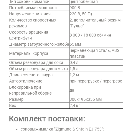
Тип соковыжималки
центробежная
Потребляемая мощность
900 Вт
Напряжение питания
220 В, 50 Гц
Количество скоростных
2, дополнительный режим
режимов
"Пульс"
Скорость вращения
8 000 / 18 000 об/мин
центрифуги
Диаметр загрузочного желоба
65 мм
нержавеющая сталь, ABS
Материалы корпуса
пластик
Объем резервуара для сока
0,4 л
Объем резервуара для жмыха
1,5 л
Длина сетевого шнура
1,2 м
Автоотключение
при перегрузке / перегреве
Блокировка при
да
неправильной сборке
Размер
300х195х355 мм
Вес
2,4 кг
Комплект поставки:
соковыжималка "Zigmund & Shtain EJ-753";