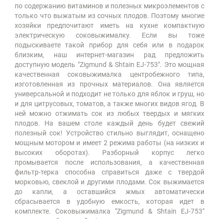
по содержанию витаминов и полезных микроэлементов с
только что выжатым из сочных плодов. Поэтому многие
хозяйки предпочитают иметь на кухне компактную
электрическую соковыжималку. Если вы тоже
подыскиваете такой прибор для себя или в подарок
близким, наш интернет-магазин рад предложить
доступную модель "Zigmund & Shtain EJ-753". Это мощная
качественная соковыжималка центробежного типа,
изготовленная из прочных материалов. Она является
универсальной и подходит не только для яблок и груш, но
и для цитрусовых, томатов, а также многих видов ягод. В
ней можно отжимать сок из любых твердых и мягких
плодов. На вашем столе каждый день будет свежий
полезный сок! Устройство стильно выглядит, оснащено
мощным мотором и имеет 2 режима работы (на низких и
высоких оборотах). Разборный корпус легко
промывается после использования, а качественная
фильтр-терка способна справиться даже с твердой
морковью, свеклой и другими плодами. Сок выжимается
до капли, а оставшийся жмых автоматически
сбрасывается в удобную емкость, которая идет в
комплекте. Соковыжималка "Zigmund & Shtain EJ-753"