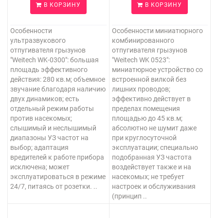
В КОРЗИНУ
В КОРЗИНУ
Особенности
Особенности миниатюрного
ультразвукового
комбинированного
отпугивателя грызунов
отпугивателя грызунов
"Weitech WK-0300": большая
"Weitech WK 0523":
площадь эффективного
миниатюрное устройство со
действия: 280 кв.м; объемное
встроенной вилкой без
звучание благодаря наличию
лишних проводов;
двух динамиков; есть
эффективно действует в
отдельный режим работы
пределах помещения
против насекомых;
площадью до 45 кв.м;
слышимый и неслышимый
абсолютно не шумит даже
диапазоны УЗ частот на
при круглосуточной
выбор; адаптация
эксплуатации; специально
вредителей к работе прибора
подобранная УЗ частота
исключена; может
воздействует также и на
эксплуатироваться в режиме
насекомых; не требует
24/7, питаясь от розетки. ..
настроек и обслуживания
(принцип ..