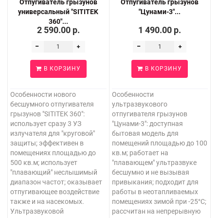
Отпугиватель грызунов
Отпугиватель грызунов
универсальный "SITITEK
"Цунами-3"...
360"...
2 590.00 р.
1 490.00 р.
В КОРЗИНУ
В КОРЗИНУ
Особенности нового
Особенности
бесшумного отпугивателя
ультразвукового
грызунов "SITITEK 360":
отпугивателя грызунов
использует сразу 3 УЗ
"Цунами-3": доступная
излучателя для "круговой"
бытовая модель для
защиты; эффективен в
помещений площадью до 100
помещениях площадью до
кв.м; работает на
500 кв.м; использует
"плавающем" ультразвуке
"плавающий" неслышимый
бесшумно и не вызывая
диапазон частот; оказывает
привыкания; подходит для
отпугивающее воздействие
работы в неотапливаемых
также и на насекомых.
помещениях зимой при -25°C;
Ультразвуковой
рассчитан на непрерывную