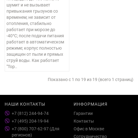
шумит и не вызывает
привыкания грызунов со
временем; не зависит от
отопления, стабильно
работает при морозе до
-40°C; после подачи питания
работает в автоматическом
режиме; корпус полностью
защищен от пыли и прямых
струй воды. Как работает
"Тор..
Показано с 1 по 19 из 19 (всего 1 страниц)
НАШИ КОНТАКТЫ
ИНФОРМАЦИЯ
+7 (812) 244-94-74
Гарантии
+7 (495) 204-19-94
Контакты
+7 (800) 707-62-97 (Для
Офис в Москве
регионов)
Сотрудничество