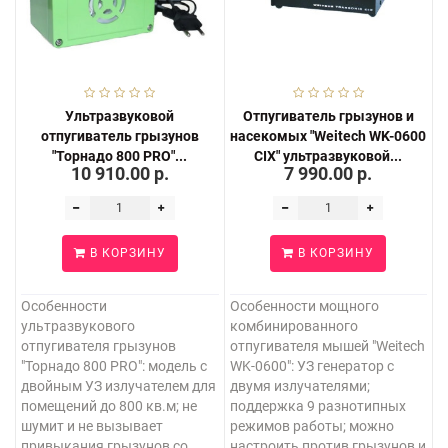
Ультразвуковой
Отпугиватель грызунов и
отпугиватель грызунов
насекомых "Weitech WK-0600
"Торнадо 800 PRO"...
CIX" ультразвуковой...
10 910.00 р.
7 990.00 р.
В КОРЗИНУ
В КОРЗИНУ
Особенности
Особенности мощного
ультразвукового
комбинированного
отпугивателя грызунов
отпугивателя мышей "Weitech
"Торнадо 800 PRO": модель с
WK-0600": УЗ генератор с
двойным УЗ излучателем для
двумя излучателями;
помещений до 800 кв.м; не
поддержка 9 разнотипных
шумит и не вызывает
режимов работы; можно
привыкания грызунов со
настроить против грызунов и