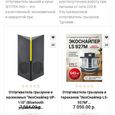
отпугиватель мышей и крыс
круглосуточную работу при
SITITEK 360 — это
питании от сети 220 В.
качественный, экономичный
Ультразвуковой
и недорогой при..
отпугиватель грызунов
"Цунами-..
Отпугиватель грызунов и
Отпугиватель грызунов и
насекомых "ЭкоСнайпер UP-
тараканов "ЭкоСнайпер LS-
11D" (Bluetooth
927M"...
7 504.00 р.
7 050.00 р.
управление)...