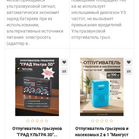
неповторяющийся
помещения площадью 140
ультразвуковой сигнал;
кв.м; использует
автоматически экономит
неслышимый диапазон УЗ
заряд батареек при их
частот, не вызывает
использовании;
привыкания вредителей.
альтернативные источники
Ультразвуковой
питания: электросеть
отпугиватель грыз..
(адаптер в..
Отпугиватель грызунов
Отпугиватель грызунов и
"ГРАД УЛЬТРА 3D"...
насекомых 2 в 1 "Мангуст