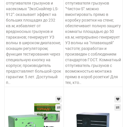
отпугивателя грызунов и
отпугивателя грызунов
насекомых "ЭкоСнайпер LS-
"Чистон-S": можно
912": оказывает эффект на
вмонтировать прямо в
больших площадях до 232
коробку розетки на стене;
кв.м; избавляет от
обеспечивает полную защиту
вредоносных грызунов и
комнаты площадью до 50
тараканов; генерирует УЗ
кв.м; непрерывно генерирует
волны в широком диапазоне,
УЗ волны на "плавающей"
оснащен регулятором;
частоте; разработан и
функция тестирования через
произведен с соблюдением
специальную кнопку на
стандартов ГОСТ. Комнатный
корпусе; производитель
отпугиватель грызунов с
предоставляет большой срок
возможностью монтажа
гарантии: 5 лет. Доступный
прямо в короб розетки! Для
п..
тех, кто..