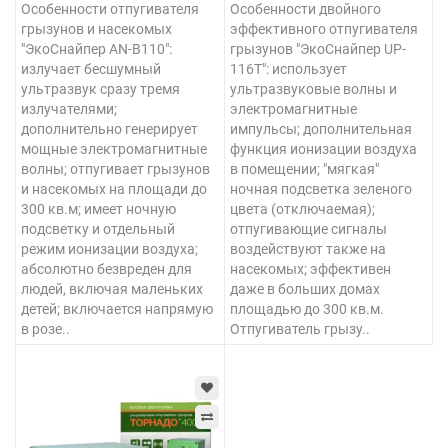
Особенности отпугивателя
Особенности двойного
грызунов и насекомых
эффективного отпугивателя
"ЭкоСнайпер AN-B110":
грызунов "ЭкоСнайпер UP-
излучает бесшумный
116T": использует
ультразвук сразу тремя
ультразвуковые волны и
излучателями;
электромагнитные
дополнительно генерирует
импульсы; дополнительная
мощные электромагнитные
функция ионизации воздуха
волны; отпугивает грызунов
в помещении; "мягкая"
и насекомых на площади до
ночная подсветка зеленого
300 кв.м; имеет ночную
цвета (отключаемая);
подсветку и отдельный
отпугивающие сигналы
режим ионизации воздуха;
воздействуют также на
абсолютно безвреден для
насекомых; эффективен
людей, включая маленьких
даже в больших домах
детей; включается напрямую
площадью до 300 кв.м.
в розе..
Отпугиватель грызу..