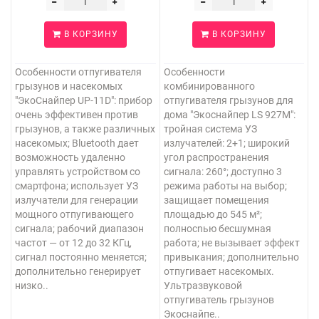
В КОРЗИНУ
В КОРЗИНУ
Особенности отпугивателя
Особенности
грызунов и насекомых
комбинированного
"ЭкоСнайпер UP-11D": прибор
отпугивателя грызунов для
очень эффективен против
дома "Экоснайпер LS 927M":
грызунов, а также различных
тройная система УЗ
насекомых; Bluetooth дает
излучателей: 2+1; широкий
возможность удаленно
угол распространения
управлять устройством со
сигнала: 260°; доступно 3
смартфона; использует УЗ
режима работы на выбор;
излучатели для генерации
защищает помещения
мощного отпугивающего
площадью до 545 м²;
сигнала; рабочий диапазон
полносnью бесшумная
частот — от 12 до 32 КГц,
работа; не вызывает эффект
сигнал постоянно меняется;
привыкания; дополнительно
дополнительно генерирует
отпугивает насекомых.
низко..
Ультразвуковой
отпугиватель грызунов
Экоснайпе..