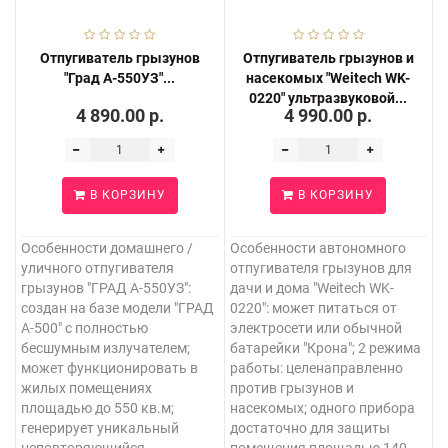
Отпугиватель грызунов
Отпугиватель грызунов и
"Град А-550УЗ"...
насекомых "Weitech WK-
0220" ультразвуковой...
4 890.00 р.
4 990.00 р.
В КОРЗИНУ
В КОРЗИНУ
Особенности домашнего /
Особенности автономного
уличного отпугивателя
отпугивателя грызунов для
грызунов "ГРАД А-550УЗ":
дачи и дома "Weitech WK-
создан на базе модели "ГРАД
0220": может питаться от
А-500" с полностью
электросети или обычной
бесшумным излучателем;
батарейки "Крона"; 2 режима
может функционировать в
работы: целенаправленно
жилых помещениях
против грызунов и
площадью до 550 кв.м;
насекомых; одного прибора
генерирует уникальный
достаточно для защиты