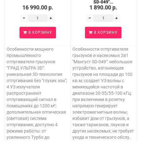
SD-049"...
16 990.00 р.
1 890.00 р.
В КОРЗИНУ
В КОРЗИНУ
Особенности мощного
Особенности отпугивателя
промышленного
грызунов и насекомых 2в1
отпугивателя грызунов
"Мангуст SD-049": небольшое
"ГРАД УЛЬТРА 3D":
устройство, изгоняющее
уникальная 3D-технология
грызунов на площади до 100
отпугивания без "глухих зон";
кв.м; создает УЗ волны с
4 УЗ излучателя
меняющейся частотой в
распространяют
диапазоне 20-55/55-100 кГц;
отпугивающий сигнал в
при включении в розетку
помещениях до 1200 м²;
напрямую генерирует
дополнительная оптическая
электромагнитные волны;
(световая) система
избавит дом от грызунов, а
отпугивания; доступно 4
также тараканов, пауков и
режима работы: от
других насекомых; не требует
усиленного Турбо до
ухода и технического обслу..