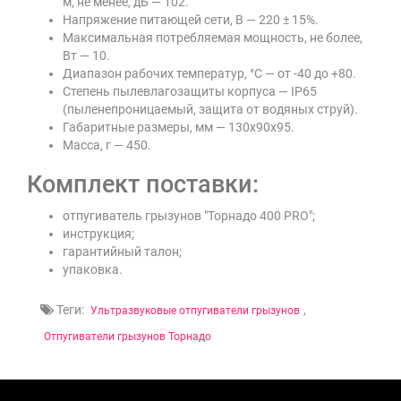
м, не менее, дБ — 102.
Напряжение питающей сети, В — 220 ± 15%.
Максимальная потребляемая мощность, не более,
Вт — 10.
Диапазон рабочих температур, °С — от -40 до +80.
Степень пылевлагозащиты корпуса — IP65
(пыленепроницаемый, защита от водяных струй).
Габаритные размеры, мм — 130х90х95.
Масса, г — 450.
Комплект поставки:
отпугиватель грызунов "Торнадо 400 PRO";
инструкция;
гарантийный талон;
упаковка.
Теги:
,
Ультразвуковые отпугиватели грызунов
Отпугиватели грызунов Торнадо