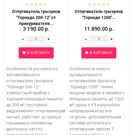
Отпугиватель грызунов
Отпугиватель грызунов
"Торнадо 200-12" от
"Торнадо 1200"...
прикуривателя...
3 190.00 р.
11 890.00 р.
В КОРЗИНУ
В КОРЗИНУ
Особенности российского
Особенности нового
автомобильного
промышленного
отпугивателя грызунов
отпугивателя грызунов
"Торнадо 200-12":
"Торнадо 1200": самая
компактный прибор с
мощная модель в линейке с
хорошей площадью защиты:
площадью защиты до 1200
до 200 м²; постоянно
м²; сразу 4 УЗ излучателя,
видоизменяет отпугивающий
направленные во все
сигнал; работает за гранью
стороны: дополнительная
слышимого человеком
система оптического
диапазона частот;
отпугивания светом; 7