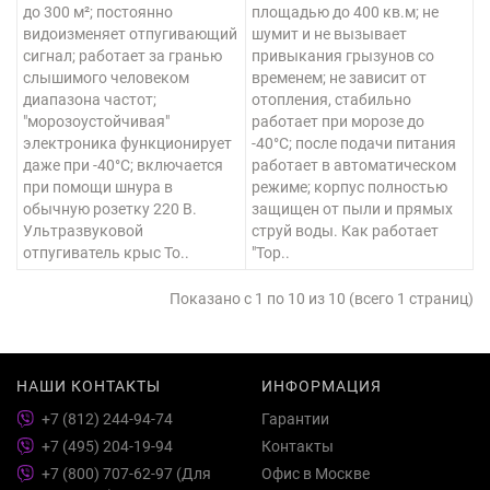
до 300 м²; постоянно
площадью до 400 кв.м; не
видоизменяет отпугивающий
шумит и не вызывает
сигнал; работает за гранью
привыкания грызунов со
слышимого человеком
временем; не зависит от
диапазона частот;
отопления, стабильно
"морозоустойчивая"
работает при морозе до
электроника функционирует
-40°C; после подачи питания
даже при -40°C; включается
работает в автоматическом
при помощи шнура в
режиме; корпус полностью
обычную розетку 220 В.
защищен от пыли и прямых
Ультразвуковой
струй воды. Как работает
отпугиватель крыс То..
"Тор..
Показано с 1 по 10 из 10 (всего 1 страниц)
НАШИ КОНТАКТЫ
ИНФОРМАЦИЯ
+7 (812) 244-94-74
Гарантии
+7 (495) 204-19-94
Контакты
+7 (800) 707-62-97 (Для
Офис в Москве