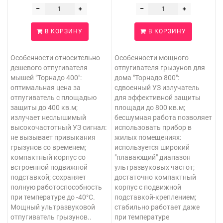
В КОРЗИНУ
В КОРЗИНУ
Особенности относительно
Особенности мощного
дешевого отпугивателя
отпугивателя грызунов для
мышей "Торнадо 400":
дома "Торнадо 800":
оптимальная цена за
сдвоенный УЗ излучатель
отпугиватель с площадью
для эффективной защиты
защиты до 400 кв.м;
площади до 800 кв.м;
излучает неслышимый
бесшумная работа позволяет
высокочастотный УЗ сигнал:
использовать прибор в
не вызывает привыкания
жилых помещениях:
грызунов со временем;
используется широкий
компактный корпус со
"плавающий" диапазон
встроенной подвижной
ультразвуковых частот;
подставкой; сохраняет
достаточно компактный
полную работоспособность
корпус с подвижной
при температуре до -40°C.
подставкой-креплением;
Мощный ультразвуковой
стабильно работает даже
отпугиватель грызунов..
при температуре