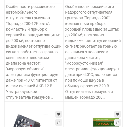
Особенности российского
Особенности российского
автомобильного
недорогого отпугивателя
отпугивателя грызунов
грызунов "Торнадо 200":
"Торнадо 200-12К авто":
компактный прибор с
компактный прибор с
хорошей площадью защиты:
хорошей площадью защиты:
до 200 м²; постоянно
до 200 м²; постоянно
видоизменяет отпугивающий
видоизменяет отпугивающий
сигнал; работает за гранью
сигнал; работает за гранью
слышимого человеком
слышимого человеком
диапазона частот;
диапазона частот;
"морозоустойчивая"
"морозоустойчивая"
электроника функционирует
электроника функционирует
даже при -40°C; включается
даже при -40°C; питается от
при помощи шнура в
клемм внешней АКБ 12 В.
обычную розетку 220 В.
Ультразвуковой
Отпугиватель грызунов и
отпугиватель грызунов ..
мышей Торнадо 200..