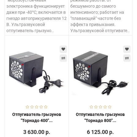
"морозоустойчивая"
режимов работы: от
электроника функционирует
бесшумного до самого
даже при -40°C; включается в
интенсивного; работает на
гнездо автоприкуривателя 12
"плавающей" частоте без
В. Ультразвуковой
эффекта привыкания.
отпугиватель грызуно..
Ультразвуковой отпугивате..
Отпугиватель грызунов
Отпугиватель грызунов
"Торнадо 400"...
"Торнадо 800"...
3 630.00 р.
6 125.00 р.