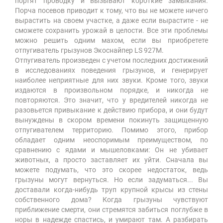
портят проводку и вызывают короткие замыкания.
Порча посевов приводит к тому, что вы не можете ничего
вырастить на своем участке, а даже если вырастите - не
сможете сохранить урожай в целости. Все эти проблемы
можно решить одним махом, если вы приобретете
отпугиватель грызунов Экоснайпер LS 927M.
Отпугиватель произведен с учетом последних достижений
в исследованиях поведения грызунов, и генерирует
наиболее неприятные для них звуки. Кроме того, звуки
издаются в произвольном порядке, и никогда не
повторяются. Это значит, что у вредителей никогда не
разовьется привыкание к действию прибора, и они будут
вынуждены в скором времени покинуть защищенную
отпугивателем территорию. Помимо этого, прибор
обладает одним неоспоримым преимуществом, по
сравнению с ядами и мышеловками: Он не убивает
животных, а просто заставляет их уйти. Сначала вы
можете подумать, что это скорее недостаток, ведь
грызуны могут вернуться. Но если задуматься... Вы
доставали когда-нибудь труп крупной крысы из стены
собственного дома? Когда грызуны чувствуют
приближение смерти, они стремятся забиться поглубже в
норы в надежде спастись, и умирают там. А разбирать