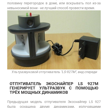
половину перегородок в доме, или вскрывать пол из-за
невыносимой вони - не лучший способ провести время.
Ультразвуковой отпугиватель "LS-927M", вид спереди
ОТПУГИВАТЕЛЬ ЭКОСНАЙПЕР LS 927M
ГЕНЕРИРУЕТ УЛЬТРАЗВУК С ПОМОЩЬЮ
ТРЁХ МОЩНЫХ ДИНАМИКОВ
Предыдущая модель отпугивателя Экоснайпер LS 927
была оснащена двумя динамиками, излучавшими