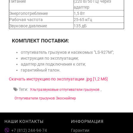
Питание
(220 В/50 Гц) через
адаптер
Энергопотребление
1,5 Вт
Рабочая частота
25-65 кГц
Звуковое давление
135 дБ
КОМПЛЕКТ ПОСТАВКИ:
отпугиватель грызунов и насекомых "LS-927M";
инструкция по эксплуатации;
адаптер для подключения к сети;
гарантийный талон.
Скачать инструкцию по эксплуатации .jpg [1,2 Мб]
Теги:
,
Ультразвуковые отпугиватели грызунов
Отпугиватели грызунов Экоснайпер
НАШИ КОНТАКТЫ
ИНФОРМАЦИЯ
+7 (812) 244-94-74
Гарантии