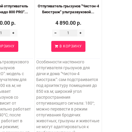
ой отпугиватель
Отпугиватель грызунов "Чистон-4
надо 800 PRO"...
Биостраж" ультразвуковой...
0.00 р.
4 890.00 р.
ОРЗИНУ
В КОРЗИНУ
льтразвукового
Особенности настенного
рызунов
отпугивателя грызунов для
O": модель с
дачи и дома "Чистон-4
лучателем для
Биостраж": сам подстраивается
00 кв.м; не
под архитектуру помещения до
зывает
850 кв.м; широкий угол
ызунов со
распространения
висит от
отпугивающего сигнала: 180°;
бильно работает
можно перевести в режим
40°C; после
отпугивания бродячих
 работает в
животных; грызуны и животные
м режиме;
не могут адаптироваться к