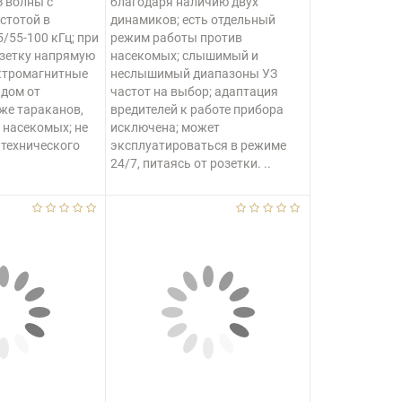
З волны с
благодаря наличию двух
стотой в
динамиков; есть отдельный
/55-100 кГц; при
режим работы против
озетку напрямую
насекомых; слышимый и
ектромагнитные
неслышимый диапазоны УЗ
 дом от
частот на выбор; адаптация
кже тараканов,
вредителей к работе прибора
х насекомых; не
исключена; может
 технического
эксплуатироваться в режиме
24/7, питаясь от розетки. ..