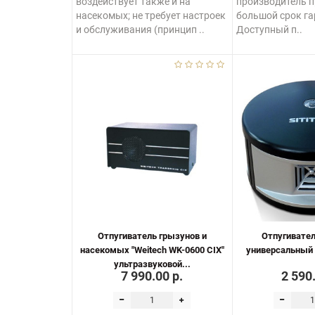
воздействует также и на
производитель 
насекомых; не требует настроек
большой срок гар
и обслуживания (принцип ..
Доступный п..
Отпугиватель грызунов и
Отпугивател
насекомых "Weitech WK-0600 CIX"
универсальный "
ультразвуковой...
7 990.00 р.
2 590