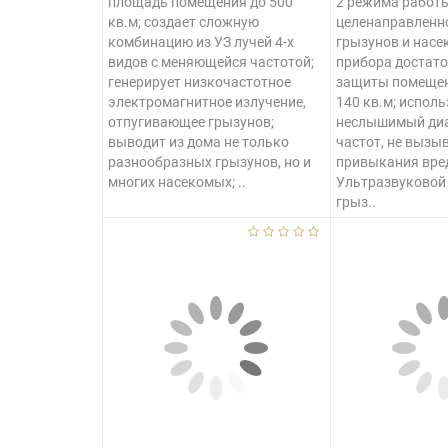
площадь помещения до 500
2 режима работы
кв.м; создает сложную
целенаправленн
комбинацию из УЗ лучей 4-х
грызунов и насе
видов с меняющейся частотой;
прибора достато
генерирует низкочастотное
защиты помеще
электромагнитное излучение,
140 кв.м; исполь
отпугивающее грызунов;
неслышимый диа
выводит из дома не только
частот, не вызы
разнообразных грызунов, но и
привыкания вре
многих насекомых; ..
Ультразвуковой
грыз..