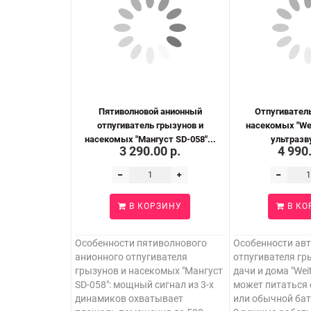
Пятиволновой анионный
Отпугиватель
отпугиватель грызунов и
насекомых "Wei
насекомых "Мангуст SD-058"...
ультразву
3 290.00 р.
4 990
В КОРЗИНУ
В КО
Особенности пятиволнового
Особенности ав
анионного отпугивателя
отпугивателя гр
грызунов и насекомых "Мангуст
дачи и дома "Wei
SD-058": мощный сигнал из 3-х
может питаться 
динамиков охватывает
или обычной бат