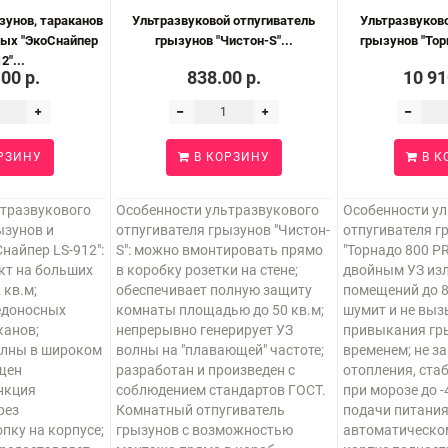
зунов, тараканов
Ультразвуковой отпугиватель
Ультразвуков
мых "ЭкоСнайпер
грызунов "Чистон-S"...
грызунов "Тор
2"...
.00 р.
838.00 р.
10 91
РЗИНУ
В КОРЗИНУ
В К
ьтразвукового
Особенности ультразвукового
Особенности у
ызунов и
отпугивателя грызунов "Чистон-
отпугивателя г
найпер LS-912":
S": можно вмонтировать прямо
"Торнадо 800 PR
кт на больших
в коробку розетки на стене;
двойным УЗ из
 кв.м;
обеспечивает полную защиту
помещений до 8
едоносных
комнаты площадью до 50 кв.м;
шумит и не вы
канов;
непрерывно генерирует УЗ
привыкания гр
олны в широком
волны на "плавающей" частоте;
временем; не за
щен
разработан и произведен с
отопления, ста
нкция
соблюдением стандартов ГОСТ.
при морозе до -
рез
Комнатный отпугиватель
подачи питания
пку на корпусе;
грызунов с возможностью
автоматическо