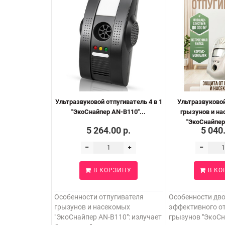
Ультразвуковой отпугиватель 4 в 1
Ультразвуковой
"ЭкоСнайпер AN-B110"...
грызунов и на
"ЭкоСнайпер 
5 264.00 р.
5 040
В КОРЗИНУ
В КО
Особенности отпугивателя
Особенности дв
грызунов и насекомых
эффективного о
"ЭкоСнайпер AN-B110": излучает
грызунов "ЭкоСн