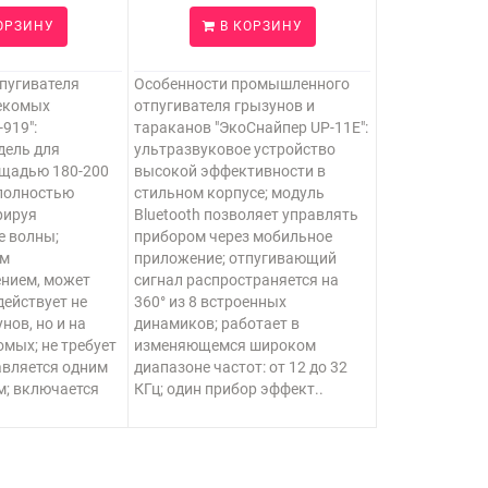
ОРЗИНУ
В КОРЗИНУ
пугивателя
Особенности промышленного
секомых
отпугивателя грызунов и
919":
тараканов "ЭкоСнайпер UP-11E":
дель для
ультразвуковое устройство
щадью 180-200
высокой эффективности в
 полностью
стильном корпусе; модуль
рируя
Bluetooth позволяет управлять
е волны;
прибором через мобильное
им
приложение; отпугивающий
ением, может
сигнал распространяется на
действует не
360° из 8 встроенных
нов, но и на
динамиков; работает в
мых; не требует
изменяющемся широком
авляется одним
диапазоне частот: от 12 до 32
м; включается
КГц; один прибор эффект..