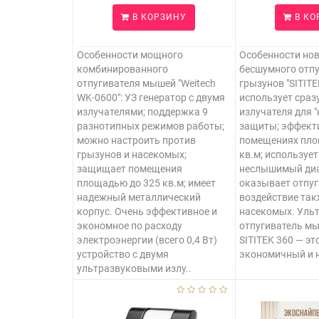
В КОРЗИНУ
В КО
Особенности мощного
Особенности но
комбинированного
бесшумного отпу
отпугивателя мышей "Weitech
грызунов "SITITE
WK-0600": УЗ генератор с двумя
использует сразу
излучателями; поддержка 9
излучателя для "
разнотипных режимов работы;
защиты; эффект
можно настроить против
помещениях пло
грызунов и насекомых;
кв.м; используе
защищает помещения
неслышимый диа
площадью до 325 кв.м; имеет
оказывает отпу
надежный металлический
воздействие так
корпус. Очень эффективное и
насекомых. Уль
экономное по расходу
отпугиватель мы
электроэнергии (всего 0,4 Вт)
SITITEK 360 — эт
устройство с двумя
экономичный и н
ультразвуковыми излу..