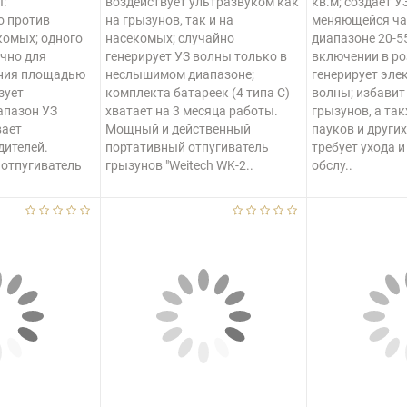
:
воздействует ультразвуком как
кв.м; создает У
о против
на грызунов, так и на
меняющейся ча
комых; одного
насекомых; случайно
диапазоне 20-55
чно для
генерирует УЗ волны только в
включении в р
ния площадью
неслышимом диапазоне;
генерирует эл
зует
комплекта батареек (4 типа С)
волны; избавит
пазон УЗ
хватает на 3 месяца работы.
грызунов, а та
вает
Мощный и действенный
пауков и други
дителей.
портативный отпугиватель
требует ухода и
 отпугиватель
грызунов "Weitech WK-2..
обслу..