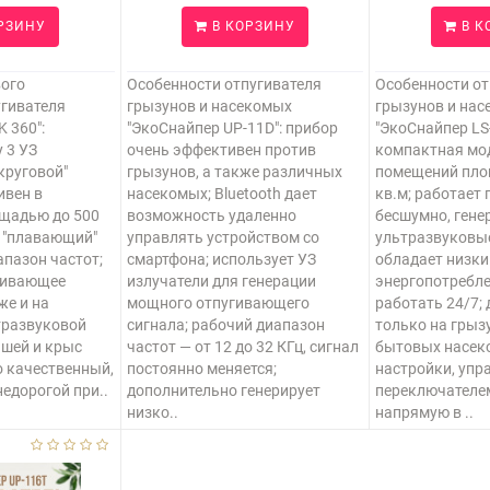
РЗИНУ
В КОРЗИНУ
В К
вого
Особенности отпугивателя
Особенности от
гивателя
грызунов и насекомых
грызунов и на
K 360":
"ЭкоСнайпер UP-11D": прибор
"ЭкоСнайпер LS-
 3 УЗ
очень эффективен против
компактная мо
круговой"
грызунов, а также различных
помещений пло
ивен в
насекомых; Bluetooth дает
кв.м; работает
щадью до 500
возможность удаленно
бесшумно, гене
т "плавающий"
управлять устройством со
ультразвуковы
пазон частот;
смартфона; использует УЗ
обладает низк
гивающее
излучатели для генерации
энергопотребл
же и на
мощного отпугивающего
работать 24/7; 
тразвуковой
сигнала; рабочий диапазон
только на грызу
шей и крыс
частот — от 12 до 32 КГц, сигнал
бытовых насеко
о качественный,
постоянно меняется;
настройки, упр
едорогой при..
дополнительно генерирует
переключателе
низко..
напрямую в ..