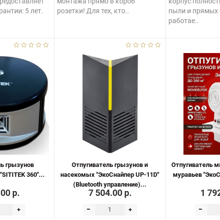
предоставляет
монтажа прямо в короб
корпус полнос
антии: 5 лет.
розетки! Для тех, кто..
пыли и прямых 
работае..
ь грызунов
Отпугиватель грызунов и
Отпугиватель м
SITITEK 360"...
насекомых "ЭкоСнайпер UP-11D"
муравьев "ЭкоС
(Bluetooth управление)...
.00 р.
7 504.00 р.
1 792