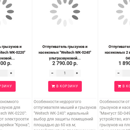
 грызунов и
Отпугиватель грызунов и
Отпугивате
tech WK-0220"
насекомых "Weitech WK-0240"
насекомых 2 в
ковой...
ультразвуковой...
04
.00 р.
2 790.00 р.
1 890
РЗИНУ
В КОРЗИНУ
В К
тономного
Особенности недорогого
Особенности от
ызунов для
отпугивателя мышей и грызунов
грызунов и нас
tech WK-0220":
"Weitech WK-240": идеальный
"Мангуст SD-04
от электросети
выбор для защиты помещений
устройство, из
арейки "Крона";
площадью до 60 кв.м;
грызунов на пл