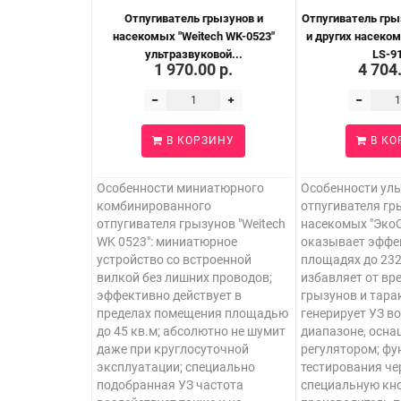
Отпугиватель грызунов и
Отпугиватель гры
насекомых "Weitech WK-0523"
и других насеко
ультразвуковой...
LS-91
1 970.00 р.
4 704
В КОРЗИНУ
В КО
Особенности миниатюрного
Особенности ул
комбинированного
отпугивателя гр
отпугивателя грызунов "Weitech
насекомых "ЭкоС
WK 0523": миниатюрное
оказывает эффе
устройство со встроенной
площадях до 232
вилкой без лишних проводов;
избавляет от вр
эффективно действует в
грызунов и тара
пределах помещения площадью
генерирует УЗ в
до 45 кв.м; абсолютно не шумит
диапазоне, осна
даже при круглосуточной
регулятором; фу
эксплуатации; специально
тестирования че
подобранная УЗ частота
специальную кно