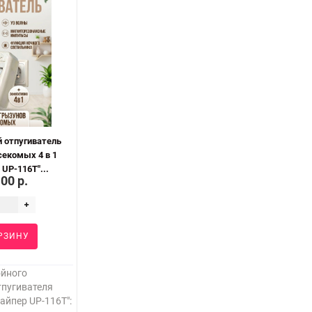
 отпугиватель
секомых 4 в 1
UP-116T"...
.00 р.
РЗИНУ
ойного
тпугивателя
айпер UP-116T":