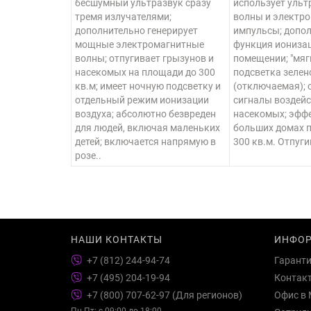
бесшумный ультразвук сразу
использует уль
тремя излучателями;
волны и электр
дополнительно генерирует
импульсы; допо
мощные электромагнитные
функция ионизац
волны; отпугивает грызунов и
помещении; "мяг
насекомых на площади до 300
подсветка зелен
кв.м; имеет ночную подсветку и
(отключаемая);
отдельный режим ионизации
сигналы воздейс
воздуха; абсолютно безвреден
насекомых; эффе
для людей, включая маленьких
больших домах 
детей; включается напрямую в
300 кв.м. Отпуги
розе..
НАШИ КОНТАКТЫ
ИНФО
+7 (812) 244-94-74
Гарант
+7 (495) 204-19-94
Контак
+7 (800) 707-62-97 (Для регионов)
Офис в 
Пн-Пт: с 09:00 до 18:00