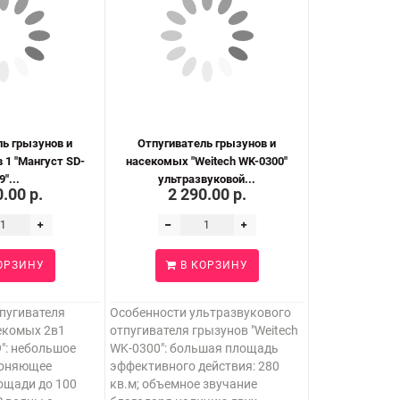
ль грызунов и
Отпугиватель грызунов и
 1 "Мангуст SD-
насекомых "Weitech WK-0300"
9"...
ультразвуковой...
.00 р.
2 290.00 р.
ОРЗИНУ
В КОРЗИНУ
пугивателя
Особенности ультразвукового
екомых 2в1
отпугивателя грызунов "Weitech
9": небольшое
WK-0300": большая площадь
гоняющее
эффективного действия: 280
ощади до 100
кв.м; объемное звучание