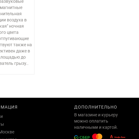
тразвуковые
омагнитные
лнительная
ии воздуха в
кая" ночная
ого цвета
 отпугивающие
твуют также на
ктивен даже в
площадью до
ватель грызу..
РМАЦИЯ
ДОПОЛНИТЕЛЬНО
В магазине и курьеру
ии
можно оплатить
ты
наличными и картой.
Москве