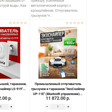
тью защищен от
прибору; усиленный
струй воды. Как
металлический корпус с
кронштейном. Отпугиватель
грызунов Ч..
ышей, тараканов,
Промышленный отпугиватель
найпер LS-919"...
грызунов и тараканов "ЭкоСнайпер
UP-11E" (Bluetooth управление)...
.00 р.
11 872.00 р.