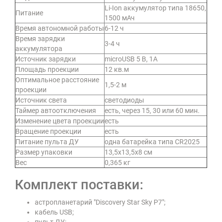
Li-Ion аккумулятор типа 18650,
Питание
1500 мАч
Время автономной работы
6-12 ч
Время зарядки
3-4 ч
аккумулятора
Источник зарядки
microUSB 5 В, 1А
Площадь проекции
12 кв.м
Оптимальное расстояние
1,5-2 м
проекции
Источник света
светодиоды
Таймер автоотключения
есть, через 15, 30 или 60 мин.
Изменение цвета проекции
есть
Вращение проекции
есть
Питание пульта ДУ
одна батарейка типа CR2025
Размер упаковки
13,5х13,5х8 см
Вес
0,365 кг
Комплект поставки:
астропланетарий "Discovery Star Sky P7";
кабель USB;
пульт ДУ;