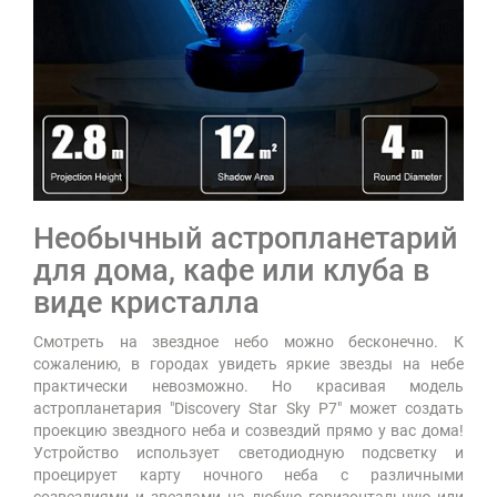
Необычный астропланетарий
для дома, кафе или клуба в
виде кристалла
Смотреть на звездное небо можно бесконечно. К
сожалению, в городах увидеть яркие звезды на небе
практически невозможно. Но красивая модель
астропланетария "Discovery Star Sky P7" может создать
проекцию звездного неба и созвездий прямо у вас дома!
Устройство использует светодиодную подсветку и
проецирует карту ночного неба с различными