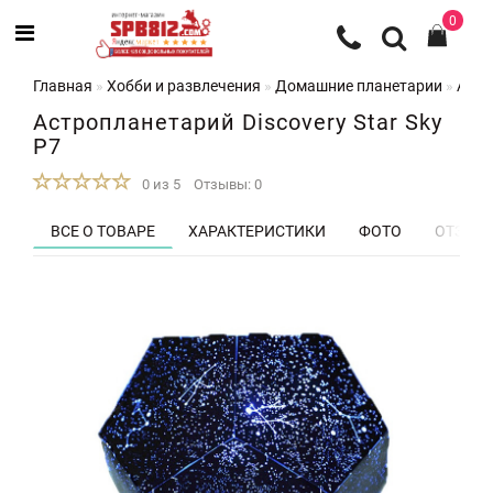
0
Главная
Хобби и развлечения
Домашние планетарии
Астр
Астропланетарий Discovery Star Sky
P7
0 из 5
Отзывы: 0
ВСЕ О ТОВАРЕ
ХАРАКТЕРИСТИКИ
ФОТО
ОТЗЫВЫ