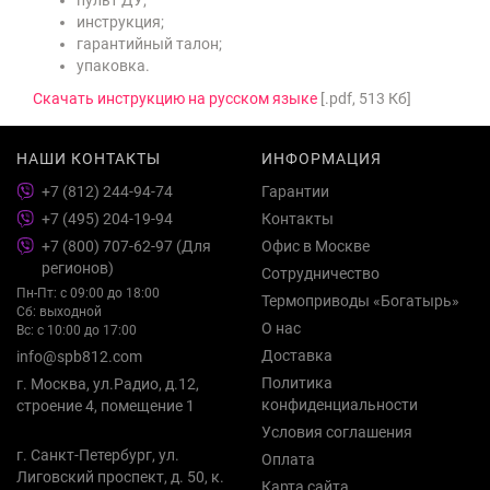
инструкция;
гарантийный талон;
упаковка.
Скачать инструкцию на русском языке
[.pdf, 513 Кб]
НАШИ КОНТАКТЫ
ИНФОРМАЦИЯ
+7 (812) 244-94-74
Гарантии
+7 (495) 204-19-94
Контакты
+7 (800) 707-62-97 (Для
Офис в Москве
регионов)
Сотрудничество
Пн-Пт: с 09:00 до 18:00
Термоприводы «Богатырь»
Сб: выходной
О нас
Вс: с 10:00 до 17:00
Доставка
info@spb812.com
Политика
г. Москва, ул.Радио, д.12,
конфиденциальности
строение 4, помещение 1
Условия соглашения
г. Санкт-Петербург, ул.
Оплата
Лиговский проспект, д. 50, к.
Карта сайта