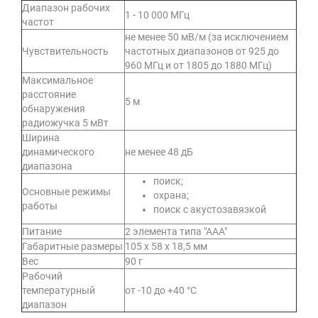
Диапазон рабочих
1 - 10 000 МГц
частот
не менее 50 мВ/м (за исключением
Чувствительность
частотных диапазонов от 925 до
960 МГц и от 1805 до 1880 МГц)
Максимальное
расстояние
5 м
обнаружения
радиожучка 5 мВт
Ширина
динамического
не менее 48 дБ
диапазона
поиск;
Основные режимы
охрана;
работы
поиск с акустозавязкой
Питание
2 элемента типа "ААА"
Габаритные размеры
105 х 58 х 18,5 мм
Вес
90 г
Рабочий
температурный
от -10 до +40 °С
диапазон