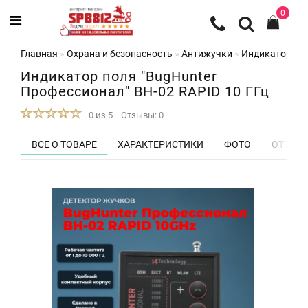
0
Главная
Охрана и безопасность
Антижучки
Индикатор пол
Индикатор поля "BugHunter
Профессионал" BH-02 RAPID 10 ГГц
0 из 5
Отзывы: 0
ВСЕ О ТОВАРЕ
ХАРАКТЕРИСТИКИ
ФОТО
ОТЗЫВЫ