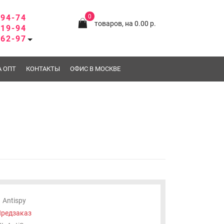
-94-74
0
товаров, на 0.00 р.
-19-94
-62-97
А ОПТ
КОНТАКТЫ
ОФИС В МОСКВЕ
Antispy
редзаказ