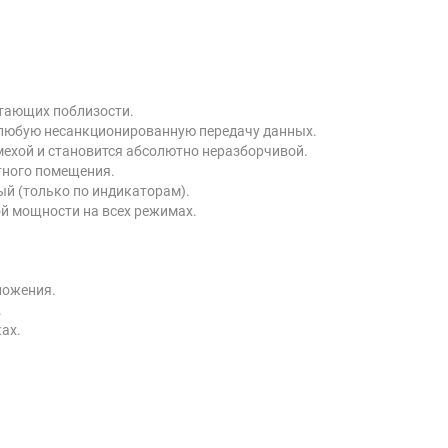
отающих поблизости.
 любую несанкционированную передачу данных.
мехой и становится абсолютно неразборчивой.
тного помещения.
й (только по индикаторам).
й мощности на всех режимах.
ложения.
.
ах.