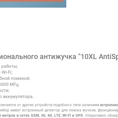
онального антижучка "10XL AntiSp
 работы;
Wi-Fi;
бной помехой;
5000 МГц;
ости;
о аккумулятора.
тличается от других устройств подобного типа наличием
встроенн
рибор имеет встроенный детектор для поиска жучков, функцион
5 метров в сетях GSM, 3G, 4G, LTE, Wi-Fi и GPS
. Оперативно обна