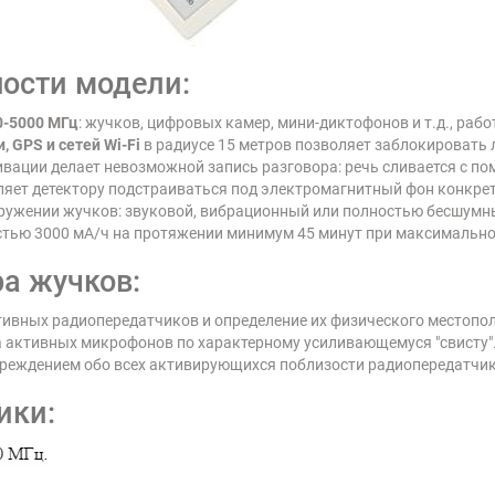
ости модели:
0-5000 МГц
: жучков, цифровых камер, мини-диктофонов и т.д., раб
 GPS и сетей Wi-Fi
в радиусе 15 метров позволяет заблокировать
вации делает невозможной запись разговора: речь сливается с по
яет детектору подстраиваться под электромагнитный фон конкре
ружении жучков: звуковой, вибрационный или полностью бесшумны
тью 3000 мА/ч на протяжении минимум 45 минут при максимально
а жучков:
ивных радиопередатчиков и определение их физического местопо
 активных микрофонов по характерному усиливающемуся "свисту"
преждением обо всех активирующихся поблизости радиопередатчик
ики: