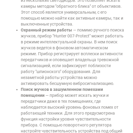
из нескольких светодиодов. Это позволяет искать
камеры методом "обратного блика" от объективов.
Этот способ является универсальным, с его
помощью можно найти как активные камеры, так и
выключенные устройства.
Охранный режим работы
— помимо ручного поиска
жучков, прибор "Hunter 007-Protect" может работать
в режиме интеллектуальной охраны. В нем поиск
жучков ведется в фоновом автоматическом
режиме. Прибор регистрирует всплески активности
передатчиков и оповещает владельца тревожной
сигнализацией, если зафиксирует поблизости
работу "шпионского" оборудования. Для
незаметной работы устройства можно
активировать бесшумную вибросигнализацию.
Поиск жучков в зашумленном помехами
помещении
— прибор может искать жучки и
передатчики даже в тех помещениях, где
наблюдается высокий уровень фоновых помех от
работающей техники. Для этого предусмотрена
функция настройки уровня чувствительности
прибора. С помощью поворотного регулятора
настройте чувствительность устройства под общий