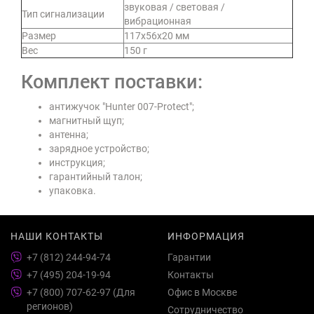
звуковая / световая /
Тип сигнализации
вибрационная
Размер
117х56х20 мм
Вес
150 г
Комплект поставки:
антижучок "Hunter 007-Protect";
магнитный щуп;
антенна;
зарядное устройство;
инструкция;
гарантийный талон;
упаковка.
НАШИ КОНТАКТЫ
ИНФОРМАЦИЯ
+7 (812) 244-94-74
Гарантии
+7 (495) 204-19-94
Контакты
+7 (800) 707-62-97 (Для
Офис в Москве
регионов)
Сотрудничество