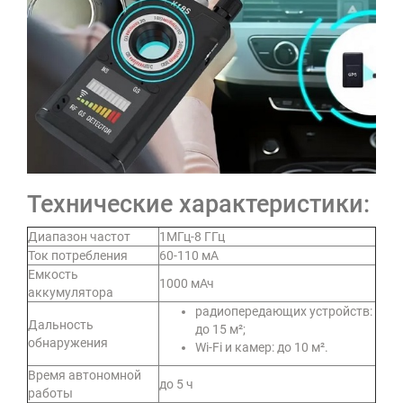
Технические характеристики:
Диапазон частот
1МГц-8 ГГц
Ток потребления
60-110 мА
Емкость
1000 мАч
аккумулятора
радиопередающих устройств:
Дальность
до 15 м²;
обнаружения
Wi-Fi и камер: до 10 м².
Время автономной
до 5 ч
работы