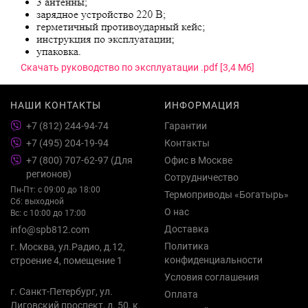
Скачать руководство по эксплуатации .pdf [3,4 Мб]
НАШИ КОНТАКТЫ
ИНФОРМАЦИЯ
+7 (812) 244-94-74
Гарантии
+7 (495) 204-19-94
Контакты
+7 (800) 707-62-97 (Для
Офис в Москве
регионов)
Сотрудничество
Пн-Пт: с 09:00 до 18:00
Термоприводы «Богатырь»
Сб: выходной
О нас
Вс: с 10:00 до 17:00
Доставка
info@spb812.com
Политика
г. Москва, ул.Радио, д.12,
конфиденциальности
строение 4, помещение 1
Условия соглашения
г. Санкт-Петербург, ул.
Оплата
Лиговский проспект, д. 50, к.