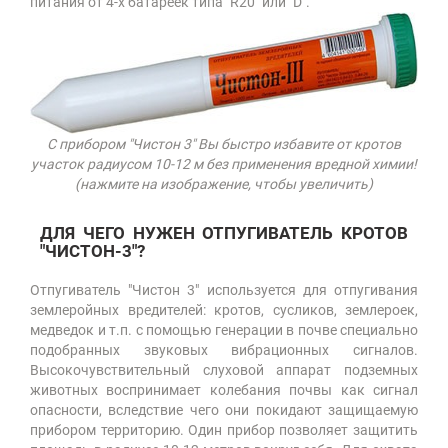
питания от 4-х батареек типа "R20" или "D".
С прибором "Чистон 3" Вы быстро избавите от кротов
участок радиусом 10-12 м без применения вредной химии!
(нажмите на изображение, чтобы увеличить)
ДЛЯ ЧЕГО НУЖЕН ОТПУГИВАТЕЛЬ КРОТОВ
"ЧИСТОН-3"?
Отпугиватель "Чистон 3" используется для отпугивания
землеройных вредителей: кротов, сусликов, землероек,
медведок и т.п. с помощью генерации в почве специально
подобранных звуковых вибрационных сигналов.
Высокочувствительный слуховой аппарат подземных
животных воспринимает колебания почвы как сигнал
опасности, вследствие чего они покидают защищаемую
прибором территорию. Один прибор позволяет защитить