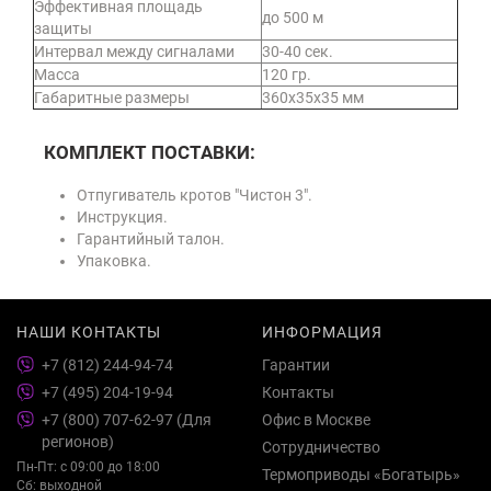
Эффективная площадь
до 500 м
защиты
Интервал между сигналами
30-40 сек.
Масса
120 гр.
Габаритные размеры
360х35х35 мм
КОМПЛЕКТ ПОСТАВКИ:
Отпугиватель кротов "Чистон 3".
Инструкция.
Гарантийный талон.
Упаковка.
НАШИ КОНТАКТЫ
ИНФОРМАЦИЯ
+7 (812) 244-94-74
Гарантии
+7 (495) 204-19-94
Контакты
+7 (800) 707-62-97 (Для
Офис в Москве
регионов)
Сотрудничество
Пн-Пт: с 09:00 до 18:00
Термоприводы «Богатырь»
Сб: выходной