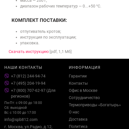
масса — 200 г;
диапазон рабочих температур — 0...+50 °C.
КОМПЛЕКТ ПОСТАВКИ:
отпугиватель кротов;
инструкция по эксплуатации;
упаковка.
Cкачать инструкцию
[pdf, 1,1 Мб]
НАШИ КОНТАКТЫ
ИНФОРМАЦИЯ
+7 (812) 244-94-74
Гарантии
+7 (495) 204-19-94
Контакты
+7 (800) 707-62-97 (Для
Офис в Москве
регионов)
Сотрудничество
Пн-Пт: с 09:00 до 18:00
Термоприводы «Богатырь»
Сб: выходной
О нас
Вс: с 10:00 до 17:00
Доставка
info@spb812.com
Политика
г. Москва, ул.Радио, д.12,