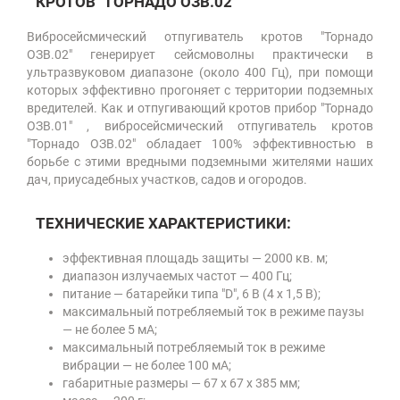
КРОТОВ "ТОРНАДО ОЗВ.02"
Вибросейсмический отпугиватель кротов "Торнадо
ОЗВ.02" генерирует сейсмоволны практически в
ультразвуковом диапазоне (около 400 Гц), при помощи
которых эффективно прогоняет с территории подземных
вредителей. Как и отпугивающий кротов прибор "Торнадо
ОЗВ.01" , вибросейсмический отпугиватель кротов
"Торнадо ОЗВ.02" обладает 100% эффективностью в
борьбе с этими вредными подземными жителями наших
дач, приусадебных участков, садов и огородов.
ТЕХНИЧЕСКИЕ ХАРАКТЕРИСТИКИ:
эффективная площадь защиты — 2000 кв. м;
диапазон излучаемых частот — 400 Гц;
питание — батарейки типа "D", 6 В (4 х 1,5 В);
максимальный потребляемый ток в режиме паузы
— не более 5 мА;
максимальный потребляемый ток в режиме
вибрации — не более 100 мА;
габаритные размеры — 67 х 67 х 385 мм;