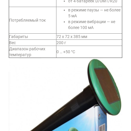
от 4 батареек D/UM1/R20
в режиме паузы — не более
5 мА
Потребляемый ток
в режиме вибрации — не
более 100 мА
Габариты
72 х 72 х 385 мм
Вес
200 г
Диапазон рабочих
0 … +50 °С
температур