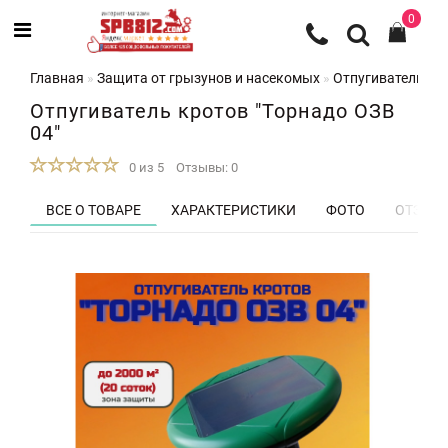
0
Главная
Защита от грызунов и насекомых
Отпугиватели кр
Отпугиватель кротов "Торнадо ОЗВ
04"
0 из 5
Отзывы: 0
ВСЕ О ТОВАРЕ
ХАРАКТЕРИСТИКИ
ФОТО
ОТЗЫВЫ