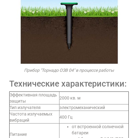
Прибор "Торнадо ОЗВ 04" в процессе работы
Технические характеристики:
Эффективная площадь
2000 кв. м
защиты
Тип излучателя
электромеханический
Частота излучаемых
400 Гц
вибраций
от встроенной солнечной
батареи
Питание