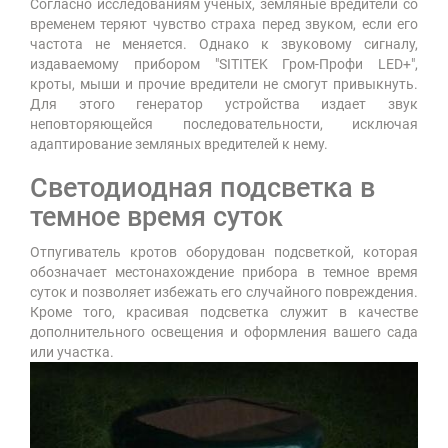
Согласно исследованиям ученых, земляные вредители со
временем теряют чувство страха перед звуком, если его
частота не меняется. Однако к звуковому сигналу,
издаваемому прибором "SITITEK Гром-Профи LED+",
кроты, мыши и прочие вредители не смогут привыкнуть.
Для этого генератор устройства издает звук
неповторяющейся последовательности, исключая
адаптирование земляных вредителей к нему.
Светодиодная подсветка в
темное время суток
Отпугиватель кротов оборудован подсветкой, которая
обозначает местонахождение прибора в темное время
суток и позволяет избежать его случайного повреждения.
Кроме того, красивая подсветка служит в качестве
дополнительного освещения и оформления вашего сада
или участка.