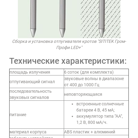
Сборка и установка отпугивателя кротов "SITITEK Гром-
Профи LED+"
Технические характеристики:
площадь излучения
6 соток (для комплекта)
звуковые волны в диапазоне
отпугивающий сигнал
от 400 до 1000 Гц
последовательность
неповторяющаяся
звуковых сигналов
встроенные солнечные
батареи 4 В, 45 мА;
питание
аккумулятор типа "АА",
1,2 В, 800 мА/ч.
материал корпуса
ABS пластик + алюминий