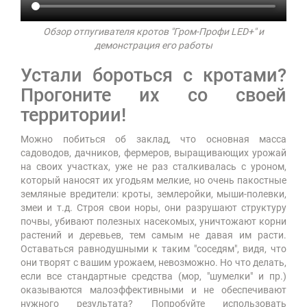
Обзор отпугивателя кротов "Гром-Профи LED+" и
демонстрация его работы
Устали бороться с кротами?
Прогоните их со своей
территории!
Можно побиться об заклад, что основная масса
садоводов, дачников, фермеров, выращивающих урожай
на своих участках, уже не раз сталкивалась с уроном,
который наносят их угодьям мелкие, но очень пакостные
земляные вредители: кроты, землеройки, мыши-полевки,
змеи и т.д. Строя свои норы, они разрушают структуру
почвы, убивают полезных насекомых, уничтожают корни
растений и деревьев, тем самым не давая им расти.
Оставаться равнодушными к таким "соседям", видя, что
они творят с вашим урожаем, невозможно. Но что делать,
если все стандартные средства (мор, "шумелки" и пр.)
оказываются малоэффективными и не обеспечивают
нужного результата? Попробуйте использовать