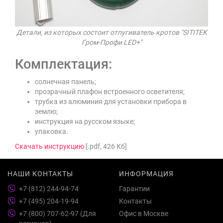
Детали, из которых состоит отпугиватель кротов "SITITEK
Гром-Профи LED+"
Комплектация:
солнечная панель;
прозрачный плафон встроенного осветителя;
трубка из алюминия для установки прибора в
землю;
инструкция на русском языке;
упаковка.
Скачать инструкцию
[.pdf, 426 Кб]
НАШИ КОНТАКТЫ
ИНФОРМАЦИЯ
+7 (812) 244-94-74
Гарантии
+7 (495) 204-19-94
Контакты
+7 (800) 707-62-97 (Для
Офис в Москве