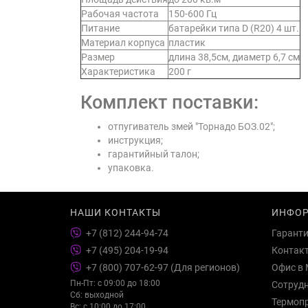
Рабочая частота
150-600 Гц
Питание
батарейки типа D (R20) 4 шт.
Материал корпуса
пластик
Размер
длина 38,5см, диаметр 6,7 см
Характеристика
200 г
Комплект поставки:
отпугиватель змей "Торнадо БОЗ.02";
инструкция;
гарантийный талон;
упаковка.
НАШИ КОНТАКТЫ
ИНФО
+7 (812) 244-94-74
Гарант
+7 (495) 204-19-94
Контак
+7 (800) 707-62-97 (Для регионов)
Офис в 
Пн-Пт: с 09:00 до 18:00
Сотруд
Сб: выходной
Термоп
Вс: с 10:00 до 17:00