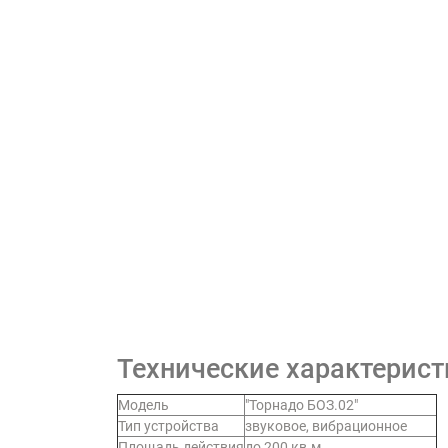
Технические характерист
Модель
"Торнадо БОЗ.02"
Тип устройства
звуковое, вибрационное
Площадь действия
до 200 кв.м