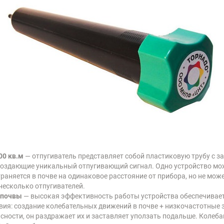
00 кв.м
— отпугиватель представляет собой пластиковую трубу с з
создающие уникальный отпугивающий сигнал. Одно устройство мо
траняется в почве на одинаковое расстояние от прибора, но не мо
несколько отпугивателей.
й почвы
— высокая эффективность работы устройства обеспечивае
ствия: создание колебательных движений в почве + низкочастотные 
ности, он раздражает их и заставляет уползать подальше. Колеб