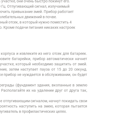
участке, они очень быстро покинут его.
0 Гц. Отпугивающий сигнал, излучаемый
лючить привыкание змей. Прибор работает
колебательных движений в почве.
йный отсек, в который нужно поместить 4
го. Кроме подачи питания никаких настроек
орпуса и извлеките из него отсек для батареек.
новите батарейки, прибор автоматически начнет
 участке, который необходимо защитить от змей.
ние, затем наступает пауза от 15 до 20 секунд.
ке прибор не нуждается в обслуживании, он будет
реграды (фундамент здания, вкопанные в землю
Располагайте их на удалении друг от друга так,
ые отпугивающим сигналом, начнут покидать свои
ероятность наступить на змею, которая пытается
пугиватель в профилактических целях.