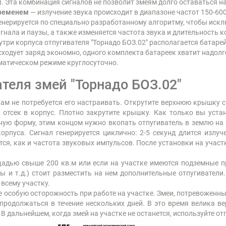
. Эта комбинация сигналов не позволит змеям долго оставаться на 
временем
— излучение звука происходит в диапазоне частот 150-60
генерируется по специально разработанному алгоритму, чтобы иск
гнала и паузы, а также изменяется частота звука и длительность 
утри корпуса отпугивателя "Торнадо БОЗ.02" располагается батаре
асходует заряд экономно, одного комплекта батареек хватит надол
томатическом режиме круглосуточно.
теля змей "Торнадо БОЗ.02"
ам не потребуется его настраивать. Открутите верхнюю крышку с к
е отсек в корпус. Плотно закрутите крышку. Как только вы уста
ную форму, этим концом нужно вкопать отпугиватель в землю на
рпуса. Сигнал генерируется циклично: 2-5 секунд длится излуче
ся, как и частота звуковых импульсов. После установки на участ
щадью свыше 200 кв.м или если на участке имеются подземные п
 и т.д.) стоит разместить на нем дополнительные отпугиватели. 
всему участку.
те особую осторожность при работе на участке. Змеи, потревоженн
продолжаться в течение нескольких дней. В это время велика в
В дальнейшем, когда змей на участке не останется, используйте от