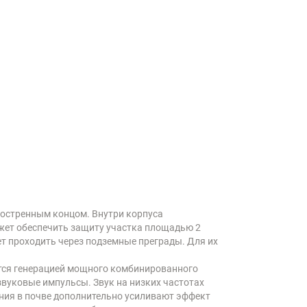
аостренным концом. Внутри корпуса
жет обеспечить защиту участка площадью 2
жет проходить через подземные преграды. Для их
тся генерацией мощного комбинированного
звуковые импульсы. Звук на низких частотах
ания в почве дополнительно усиливают эффект