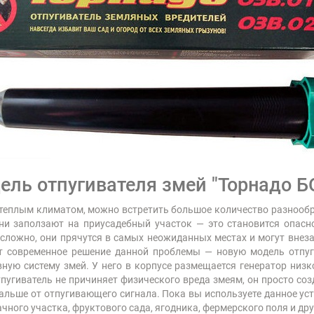
ль отпугивателя змей "Торнадо Б
 теплым климатом, можно встретить большое количество разнооб
они заползают на приусадебный участок — это становится опас
сложно, они прячутся в самых неожиданных местах и могут внеза
т современное решение данной проблемы — новую модель отпуг
ную систему змей. У него в корпусе размещается генератор низк
угиватель не причиняет физического вреда змеям, он просто со
дальше от отпугивающего сигнала. Пока вы используете данное уст
ного участка, фруктового сада, ягодника, фермерского поля и дру