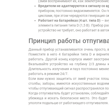
(змеи воспринимают их, как землетрясение)
Вредители не адаптируются к сигналу со 
прибором, постоянно видоизменяется. Он 
циклами, при этом чередуются генерация си
Работает на батарейках (4 шт. типа D)
— вн
элемента питания типа D (1,5 В). Прибор р
устройство не требует, оно работает в ав
Принцип работы отпугива
Данный прибор устанавливается очень просто, в
Поместите в него 4 батарейки типа D и вернит
работать. Другой конец корпуса имеет заострен
Вкапывайте устройство на глубину 2/3 длины ко
Длительность излучения и пауз постоянно меняет
работать в режиме 24/7.
Если вам нужно защитить от змей участок пло
столбы, заборы, имеются искусственные водоемы
чтобы отпугивающий сигнал распространялся по 
Когда отпугиватель будет установлен, соблюдай
убежища и искать безопасное место. Это будет 
уползти подальше от работающего отпугивателя. 