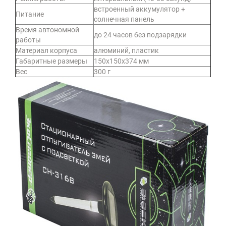
встроенный аккумулятор +
Питание
солнечная панель
Время автономной
до 24 часов без подзарядки
работы
Материал корпуса
алюминий, пластик
Габаритные размеры
150х150х374 мм
Вес
300 г