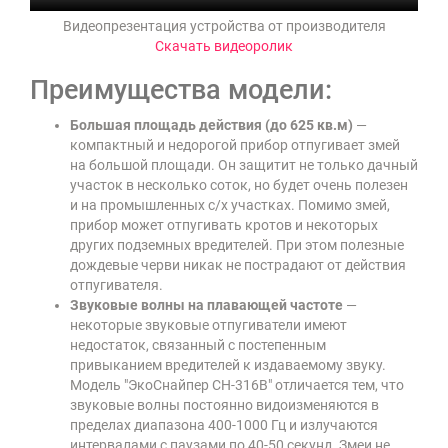
Видеопрезентация устройства от производителя
Скачать видеоролик
Преимущества модели:
Большая площадь действия (до 625 кв.м)
—
компактный и недорогой прибор отпугивает змей
на большой площади. Он защитит не только дачный
участок в несколько соток, но будет очень полезен
и на промышленных с/х участках. Помимо змей,
прибор может отпугивать кротов и некоторых
других подземных вредителей. При этом полезные
дождевые черви никак не пострадают от действия
отпугивателя.
Звуковые волны на плавающей частоте
—
некоторые звуковые отпугиватели имеют
недостаток, связанный с постепенным
привыканием вредителей к издаваемому звуку.
Модель
"ЭкоСнайпер CH-316B"
отличается тем, что
звуковые волны постоянно видоизменяются в
пределах диапазона 400-1000 Гц и излучаются
интервалами с паузами по 40-50 секунд. Змеи не