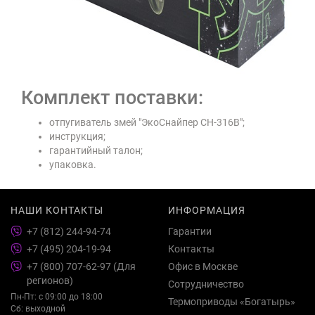
Комплект поставки:
отпугиватель змей "ЭкоСнайпер CH-316B";
инструкция;
гарантийный талон;
упаковка.
НАШИ КОНТАКТЫ
ИНФОРМАЦИЯ
+7 (812) 244-94-74
Гарантии
+7 (495) 204-19-94
Контакты
+7 (800) 707-62-97 (Для
Офис в Москве
регионов)
Сотрудничество
Пн-Пт: с 09:00 до 18:00
Термоприводы «Богатырь»
Сб: выходной