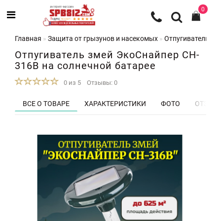
0
Главная
Защита от грызунов и насекомых
Отпугиватели кр
Отпугиватель змей ЭкоСнайпер CH-
316B на солнечной батарее
0 из 5
Отзывы: 0
ВСЕ О ТОВАРЕ
ХАРАКТЕРИСТИКИ
ФОТО
ОТЗЫВЫ