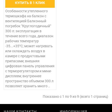
КУПИТЬ В 1 КЛИК
Особенности утепленного
термошкафа на балкон с
вентиляцией Балконный
погребок "Круглогодичный"
300 л: эксплуатация в
течение всего года, диапазон
рабочих температур
-35...+35°C; может нагревать
или охлаждать воздух в
камере с продуктовыми
припасами; внешняя
цифровая панель управления
с терморегулятором и мини-
дисплеем; внутреннее
пространство объемом 300 л
позволяет хранить много ..
Показано с 1 по 9 из 9 (всего 1 страниц)
НАШИ КОНТАКТЫ
ИНФОРМАЦИЯ