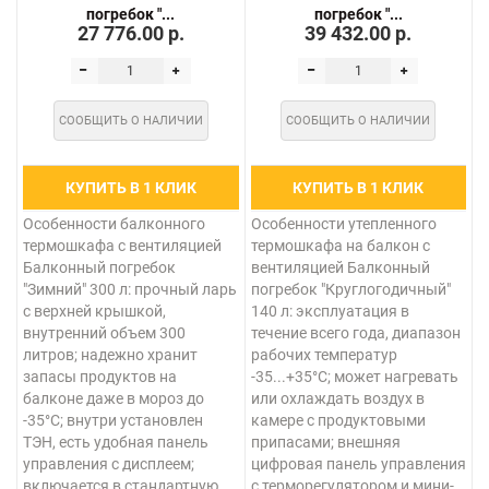
погребок "...
погребок "...
27 776.00 р.
39 432.00 р.
СООБЩИТЬ О НАЛИЧИИ
СООБЩИТЬ О НАЛИЧИИ
КУПИТЬ В 1 КЛИК
КУПИТЬ В 1 КЛИК
Особенности балконного
Особенности утепленного
термошкафа с вентиляцией
термошкафа на балкон с
Балконный погребок
вентиляцией Балконный
"Зимний" 300 л: прочный ларь
погребок "Круглогодичный"
с верхней крышкой,
140 л: эксплуатация в
внутренний объем 300
течение всего года, диапазон
литров; надежно хранит
рабочих температур
запасы продуктов на
-35...+35°C; может нагревать
балконе даже в мороз до
или охлаждать воздух в
-35°C; внутри установлен
камере с продуктовыми
ТЭН, есть удобная панель
припасами; внешняя
управления с дисплеем;
цифровая панель управления
включается в стандартную
с терморегулятором и мини-