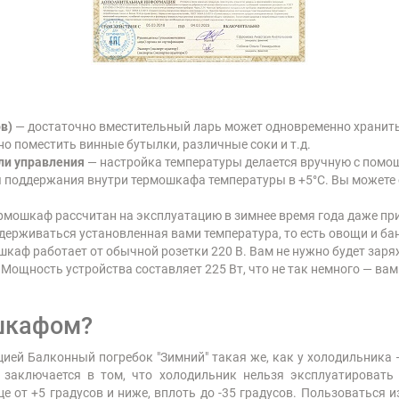
в)
— достаточно вместительный ларь может одновременно хранить
но поместить винные бутылки, различные соки и т.д.
ли управления
— настройка температуры делается вручную с помо
 поддержания внутри термошкафа температуры в +5°C. Вы можете 
рмошкаф рассчитан на эксплуатацию в зимнее время года даже при
держиваться установленная вами температура, то есть овощи и бан
каф работает от обычной розетки 220 В. Вам не нужно будет заря
 Мощность устройства составляет 225 Вт, что не так немного — вам
шкафом?
ией Балконный погребок "Зимний" такая же, как у холодильника
 заключается в том, что холодильник нельзя эксплуатировать
 от +5 градусов и ниже, вплоть до -35 градусов. Пользоваться и