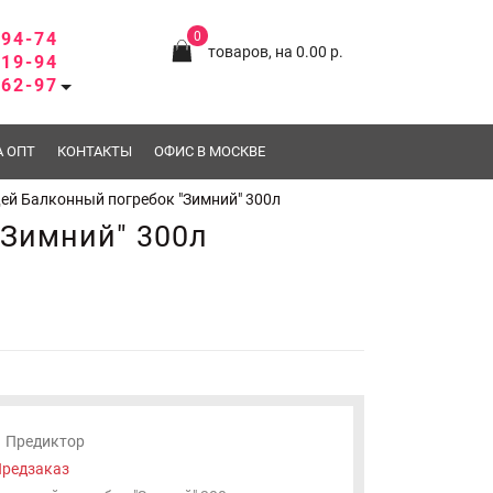
-94-74
0
товаров, на 0.00 р.
-19-94
-62-97
А ОПТ
КОНТАКТЫ
ОФИС В МОСКВЕ
ей Балконный погребок "Зимний" 300л
"Зимний" 300л
Предиктор
редзаказ