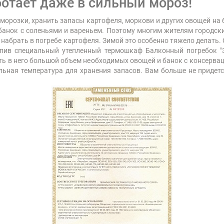
отает даже в сильный мороз!
аморозки, хранить запасы картофеля, моркови и других овощей на
банок с соленьями и вареньем. Поэтому многим жителям городски
ы набрать в погребе картофеля. Зимой это особенно тяжело делат
упив специальный утепленный термошкаф Балконный погребок "З
ть в него большой объем необходимых овощей и банок с консервац
ная температура для хранения запасов. Вам больше не придется