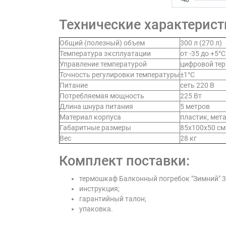
Технические характерист
Общий (полезный) объем
300 л (270 л)
Температура эксплуатации
от -35 до +5°C
Управление температурой
цифровой те
Точность регулировки температуры
±1°C
Питание
сеть 220 В
Потребляемая мощность
225 Вт
Длина шнура питания
5 метров
Материал корпуса
пластик, мет
Габаритные размеры
85х100х50 см
Вес
28 кг
Комплект поставки:
термошкаф Балконный погребок "Зимний" 3
инструкция;
гарантийный талон;
упаковка.