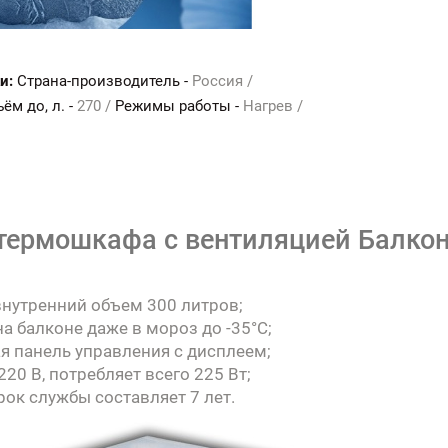
и:
Страна-производитель -
Россия /
м до, л. -
270 /
Режимы работы -
Нагрев /
 термошкафа с вентиляцией Балкон
внутренний объем 300 литров;
а балконе даже в мороз до -35°C;
ая панель управления с дисплеем;
20 В, потребляет всего 225 Вт;
рок службы составляет 7 лет.