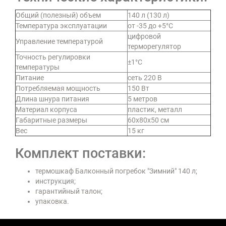
Общий (полезный) объем
140 л (130 л)
Температура эксплуатации
от -35 до +5°C
цифровой
Управление температурой
терморегулятор
Точность регулировки
±1°C
температуры
Питание
сеть 220 В
Потребляемая мощность
150 Вт
Длина шнура питания
5 метров
Материал корпуса
пластик, металл
Габаритные размеры
60х80х50 см
Вес
15 кг
Комплект поставки:
термошкаф Балконный погребок "Зимний" 140 л;
инструкция;
гарантийный талон;
упаковка.