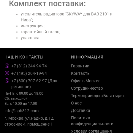
Комплект поставки:
утеплитель радиатора "SKYWAY для ВАЗ 2101 и
Нива";
инструкция;
гарантийный талон;
упаковка.
НАШИ КОНТАКТЫ
ИНФОРМАЦИЯ
+7 (812) 244-94-74
Гарантии
+7 (495) 204-19-94
Контакты
+7 (800) 707-62-97 (Для
Офис в Москве
регионов)
Сотрудничество
Пн-Пт: с 09:00 до 18:00
Термоприводы «Богатырь»
Сб: выходной
О нас
Вс: с 10:00 до 17:00
Доставка
info@spb812.com
Политика
г. Москва, ул.Радио, д.12,
конфиденциальности
строение 4, помещение 1
Условия соглашения