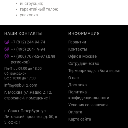
инструкция;
гарантийный талон;
упаковка.
НАШИ КОНТАКТЫ
ИНФОРМАЦИЯ
+7 (812) 244-94-74
Гарантии
+7 (495) 204-19-94
Контакты
+7 (800) 707-62-97 (Для
Офис в Москве
регионов)
Сотрудничество
Пн-Пт: с 09:00 до 18:00
Термоприводы «Богатырь»
Сб: выходной
О нас
Вс: с 10:00 до 17:00
Доставка
info@spb812.com
Политика
г. Москва, ул.Радио, д.12,
конфиденциальности
строение 4, помещение 1
Условия соглашения
г. Санкт-Петербург, ул.
Оплата
Лиговский проспект, д. 50, к.
Карта сайта
3, офис 1