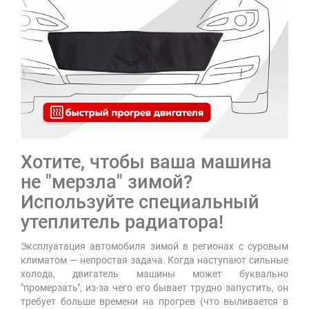
Хотите, чтобы ваша машина
не "мерзла" зимой?
Используйте специальный
утеплитель радиатора!
Эксплуатация автомобиля зимой в регионах с суровым
климатом
— непростая задача. Когда наступают сильные
холода, двигатель машины может буквально
"промерзать", из-за чего его бывает трудно запустить, он
требует больше времени на прогрев (что выливается в