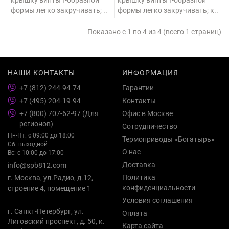
крышку винты Г-образной
крышку винты Г-образной
формы легко закручивать; ..
формы легко закручивать; к..
Показано с 1 по 4 из 4 (всего 1 страниц)
НАШИ КОНТАКТЫ
ИНФОРМАЦИЯ
+7 (812) 244-94-74
Гарантии
+7 (495) 204-19-94
Контакты
+7 (800) 707-62-97 (Для
Офис в Москве
регионов)
Сотрудничество
Пн-Пт: с 09:00 до 18:00
Термоприводы «Богатырь»
Сб: выходной
О нас
Вс: с 10:00 до 17:00
Доставка
info@spb812.com
Политика
г. Москва, ул.Радио, д.12,
конфиденциальности
строение 4, помещение 1
Условия соглашения
г. Санкт-Петербург, ул.
Оплата
Лиговский проспект, д. 50, к.
Карта сайта