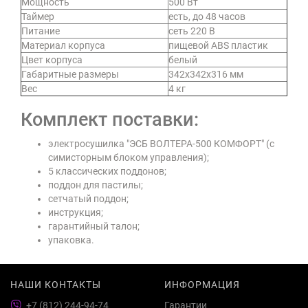
Мощность
500 Вт
Таймер
есть, до 48 часов
Питание
сеть 220 В
Материал корпуса
пищевой ABS пластик
Цвет корпуса
белый
Габаритные размеры
342х342х316 мм
Вес
4 кг
Комплект поставки:
электросушилка "ЭСБ ВОЛТЕРА-500 КОМФОРТ" (с
симисторным блоком управления);
5 классических поддонов;
поддон для пастилы;
сетчатый поддон;
инструкция;
гарантийный талон;
упаковка.
НАШИ КОНТАКТЫ
ИНФОРМАЦИЯ
+7 (812) 244-94-74
Гарантии