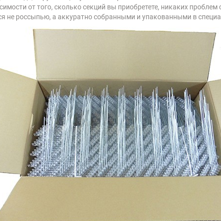
симости от того, сколько секций вы приобретете, никаких проблем 
тся не россыпью, а аккуратно собранными и упакованными в специ