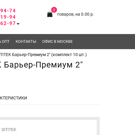
-94-74
0
товаров, на 0.00 р.
-19-94
-62-97
А ОПТ
КОНТАКТЫ
ОФИС В МОСКВЕ
TITEK Барьер-Премиум 2" (комплект 10 шт.)
K Барьер-Премиум 2"
АКТЕРИСТИКИ
SITITEK