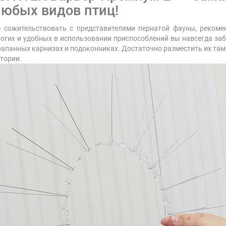
любых видов птиц!
е сожительствовать с представителями пернатой фауны, реком
гих и удобных в использовании приспособлений вы навсегда заб
рапанных карнизах и подоконниках. Достаточно разместить их там
итории.