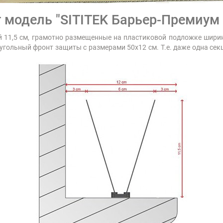
т модель "SITITEK Барьер-Премиум 
й 11,5 см, грамотно размещенные на пластиковой подложке ширин
угольный фронт защиты с размерами 50х12 см. Т.е. даже одна се