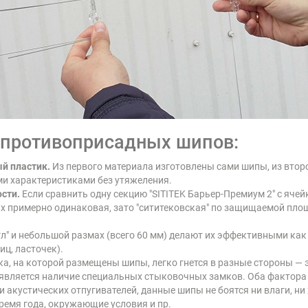
 противоприсадных шипов:
й пластик.
Из первого материала изготовлены сами шипы, из второ
и характеристиками без утяжеления.
сти.
Если сравнить одну секцию "SITITEK Барьер-Премиум 2" с ячейк
их примерно одинаковая, зато "сититековская" по защищаемой пл
л" и небольшой размах (всего 60 мм) делают их эффективными как 
иц, ласточек).
, на которой размещены шипы, легко гнется в разные стороны — э
 является наличие специальных стыковочных замков. Оба фактора 
и акустических отпугивателей, данные шипы не боятся ни влаги, ни
время года, окружающие условия и пр.