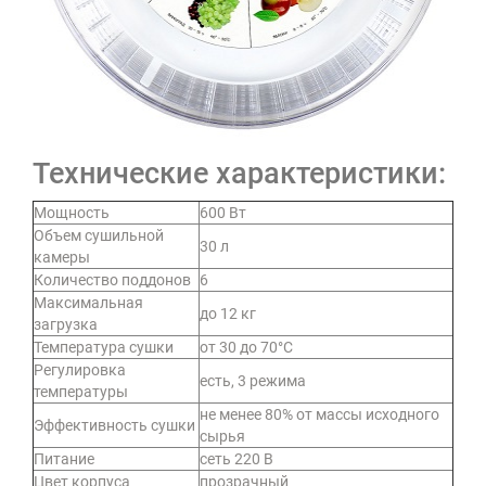
Технические характеристики:
Мощность
600 Вт
Объем сушильной
30 л
камеры
Количество поддонов
6
Максимальная
до 12 кг
загрузка
Температура сушки
от 30 до 70°C
Регулировка
есть, 3 режима
температуры
не менее 80% от массы исходного
Эффективность сушки
сырья
Питание
сеть 220 В
Цвет корпуса
прозрачный