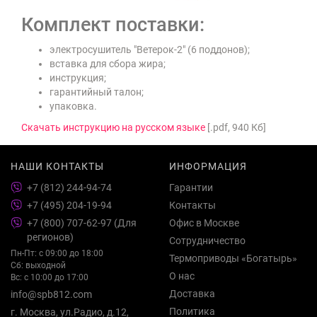
Комплект поставки:
электросушитель "Ветерок-2" (6 поддонов);
вставка для сбора жира;
инструкция;
гарантийный талон;
упаковка.
Скачать инструкцию на русском языке
[.pdf, 940 Кб]
НАШИ КОНТАКТЫ
ИНФОРМАЦИЯ
+7 (812) 244-94-74
Гарантии
+7 (495) 204-19-94
Контакты
+7 (800) 707-62-97 (Для
Офис в Москве
регионов)
Сотрудничество
Пн-Пт: с 09:00 до 18:00
Термоприводы «Богатырь»
Сб: выходной
О нас
Вс: с 10:00 до 17:00
Доставка
info@spb812.com
Политика
г. Москва, ул.Радио, д.12,