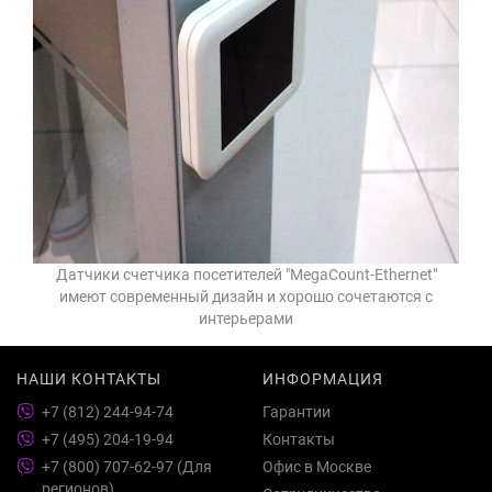
Датчики счетчика посетителей "MegaCount-Ethernet"
имеют современный дизайн и хорошо сочетаются с
интерьерами
НАШИ КОНТАКТЫ
ИНФОРМАЦИЯ
+7 (812) 244-94-74
Гарантии
+7 (495) 204-19-94
Контакты
+7 (800) 707-62-97 (Для
Офис в Москве
регионов)