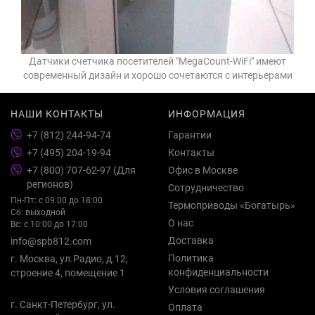
Датчики счетчика посетителей "MegaCount-WiFi" имеют
современный дизайн и хорошо сочетаются с интерьерами
НАШИ КОНТАКТЫ
ИНФОРМАЦИЯ
+7 (812) 244-94-74
Гарантии
+7 (495) 204-19-94
Контакты
+7 (800) 707-62-97 (Для
Офис в Москве
регионов)
Сотрудничество
Пн-Пт: с 09:00 до 18:00
Термоприводы «Богатырь»
Сб: выходной
О нас
Вс: с 10:00 до 17:00
Доставка
info@spb812.com
Политика
г. Москва, ул.Радио, д.12,
конфиденциальности
строение 4, помещение 1
Условия соглашения
г. Санкт-Петербург, ул.
Оплата