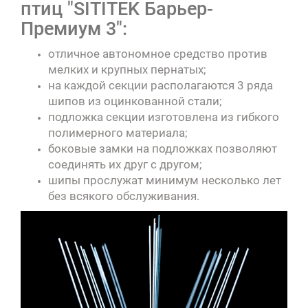
птиц "SITITEK Барьер-
Премиум 3":
отличное автономное средство против
мелких и крупных пернатых;
на каждой секции располагаются 3 ряда
шипов из оцинкованной стали;
подложка секции изготовлена из гибкого
полимерного материала;
боковые замки на подложках позволяют
соединять их друг с другом;
шипы прослужат минимум несколько лет
без всякого обслуживания.