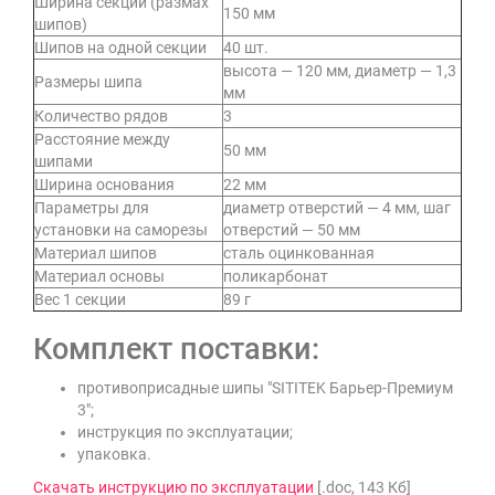
Ширина секции (размах
150 мм
шипов)
Шипов на одной секции
40 шт.
высота — 120 мм, диаметр — 1,3
Размеры шипа
мм
Количество рядов
3
Расстояние между
50 мм
шипами
Ширина основания
22 мм
Параметры для
диаметр отверстий — 4 мм, шаг
установки на саморезы
отверстий — 50 мм
Материал шипов
сталь оцинкованная
Материал основы
поликарбонат
Вес 1 секции
89 г
Комплект поставки:
противоприсадные шипы "SITITEK Барьер-Премиум
3";
инструкция по эксплуатации;
упаковка.
Скачать инструкцию по эксплуатации
[.doc, 143 Кб]