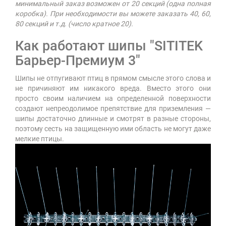
минимальный заказ возможен от 20 секций (одна полная
коробка). При необходимости вы можете заказать 40, 60,
80 секций и т.д. (число кратное 20).
Как работают шипы "SITITEK
Барьер-Премиум 3"
Шипы не отпугивают птиц в прямом смысле этого слова и
не причиняют им никакого вреда. Вместо этого они
просто своим наличием на определенной поверхности
создают непреодолимое препятствие для приземления —
шипы достаточно длинные и смотрят в разные стороны,
поэтому сесть на защищенную ими область не могут даже
мелкие птицы.