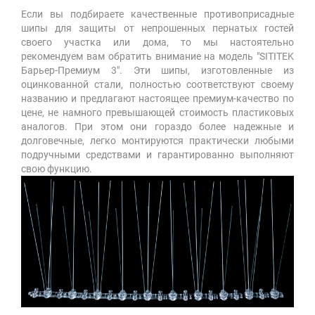
Если вы подбираете качественные противоприсадные
шипы для защиты от непрошенных пернатых гостей
своего участка или дома, то мы настоятельно
рекомендуем вам обратить внимание на модель "SITITEK
Барьер-Премиум 3". Эти шипы, изготовленные из
оцинкованной стали, полностью соответствуют своему
названию и предлагают настоящее премиум-качество по
цене, не намного превышающей стоимость пластиковых
аналогов. При этом они гораздо более надежные и
долговечные, легко монтируются практически любыми
подручными средствами и гарантированно выполняют
свою функцию.