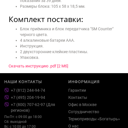
показания за 39 дней.
Размеры блока: 105 х 58 х 18,5 мм.
Комплект поставки:
Блок приёмника и блок передатчика "SM Counter"
черного цвета.
4 алкалиновые батареи АAA.
Инструкция.
2 двухсторонние клейкие пластины.
Упаковка.
Скачать инструкцию .pdf [2 Мб]
НАШИ КОНТАКТЫ
ИНФОРМАЦИЯ
+7 (812) 244-94-74
Гарантии
+7 (495) 204-19-94
Контакты
+7 (800) 707-62-97 (Для
Офис в Москве
регионов)
Сотрудничество
Пн-Пт: с 09:00 до 18:00
Термоприводы «Богатырь»
Сб: выходной
О нас
Вс: с 10:00 до 17:00